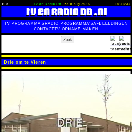
100
TV en Radio DB
za 8 aug 2026
16:43:34
TV PROGRAMMA'S
RADIO PROGRAMMA'S
AFBEELDINGEN
CONTACT
TV OPNAME MAKEN
Zoek
Drie om te Vieren