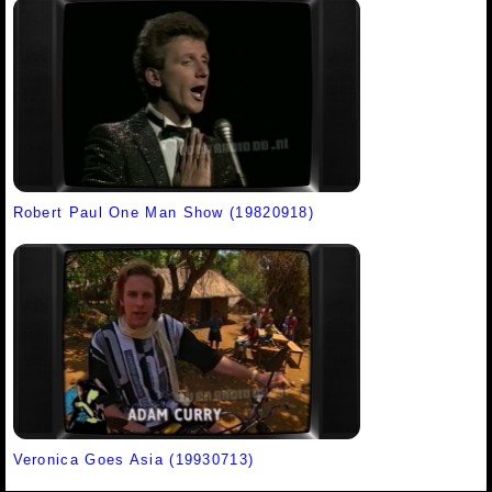
Robert Paul One Man Show (19820918)
Veronica Goes Asia (19930713)