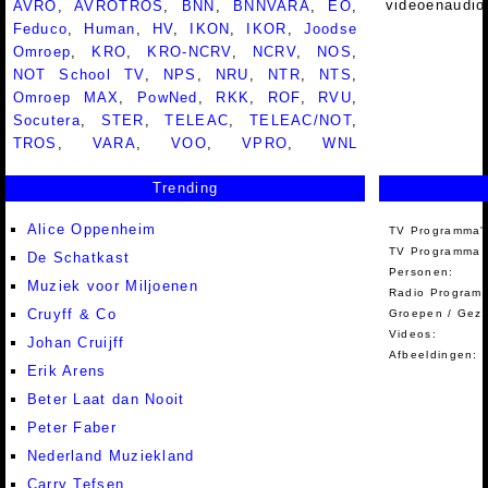
videoenaudio
AVRO
,
AVROTROS
,
BNN
,
BNNVARA
,
EO
,
Feduco
,
Human
,
HV
,
IKON
,
IKOR
,
Joodse
Omroep
,
KRO
,
KRO-NCRV
,
NCRV
,
NOS
,
NOT School TV
,
NPS
,
NRU
,
NTR
,
NTS
,
Omroep MAX
,
PowNed
,
RKK
,
ROF
,
RVU
,
Socutera
,
STER
,
TELEAC
,
TELEAC/NOT
,
TROS
,
VARA
,
VOO
,
VPRO
,
WNL
Trending
Alice Oppenheim
TV Programma'
TV Programma A
De Schatkast
Personen:
Muziek voor Miljoenen
Radio Programm
Cruyff & Co
Groepen / Gez
Videos:
Johan Cruijff
Afbeeldingen:
Erik Arens
Beter Laat dan Nooit
Peter Faber
Nederland Muziekland
Carry Tefsen