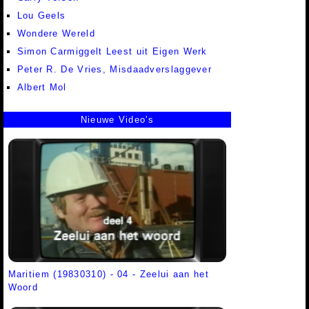
Lou Geels
Wondere Wereld
Simon Carmiggelt Leest uit Eigen Werk
Peter R. De Vries, Misdaadverslaggever
Albert Mol
Nieuwe Video's
Maritiem (19830310) - 04 - Zeelui aan het
Woord