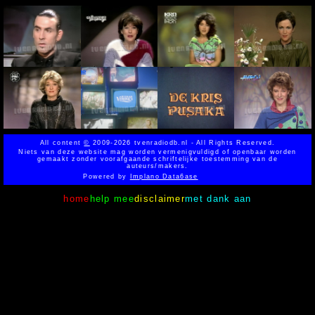
All content
©
2009-2026 tvenradiodb.nl - All Rights Reserved.
Niets van deze website mag worden vermenigvuldigd of openbaar worden
gemaakt zonder voorafgaande schriftelijke toestemming van de
auteurs/makers.
Powered by
Implano Data6ase
home
help mee
disclaimer
met dank aan