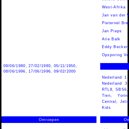
West-Afrika
Jan van der 
Pieternel Bre
Jan Pieps
Arie Balk
Eddy Becker
Opsporing Ve
09/06/1980
,
27/02/1980
,
05/11/1950
,
08/06/1996
,
17/06/1996
,
09/02/2000
Nederland 1
Nederland 
RTL8
,
SBS6
Tien
,
Yorin
Central
,
Jeti
Kids
Omroepen
On