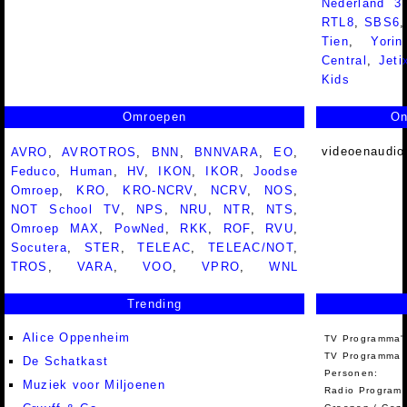
Nederland 
RTL8
,
SBS6
Tien
,
Yorin
Central
,
Jeti
Kids
Omroepen
On
videoenaudio
AVRO
,
AVROTROS
,
BNN
,
BNNVARA
,
EO
,
Feduco
,
Human
,
HV
,
IKON
,
IKOR
,
Joodse
Omroep
,
KRO
,
KRO-NCRV
,
NCRV
,
NOS
,
NOT School TV
,
NPS
,
NRU
,
NTR
,
NTS
,
Omroep MAX
,
PowNed
,
RKK
,
ROF
,
RVU
,
Socutera
,
STER
,
TELEAC
,
TELEAC/NOT
,
TROS
,
VARA
,
VOO
,
VPRO
,
WNL
Trending
Alice Oppenheim
TV Programma'
TV Programma A
De Schatkast
Personen:
Muziek voor Miljoenen
Radio Programm