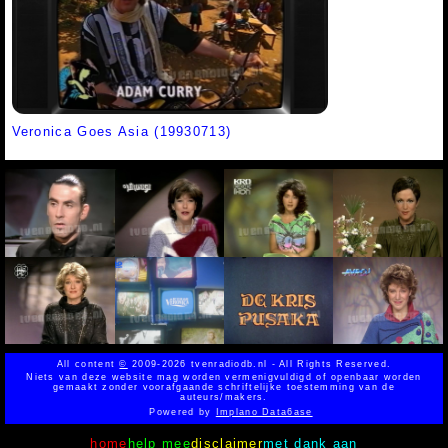
Veronica Goes Asia (19930713)
All content
©
2009-2026 tvenradiodb.nl - All Rights Reserved.
Niets van deze website mag worden vermenigvuldigd of openbaar worden
gemaakt zonder voorafgaande schriftelijke toestemming van de
auteurs/makers.
Powered by
Implano Data6ase
home
help mee
disclaimer
met dank aan