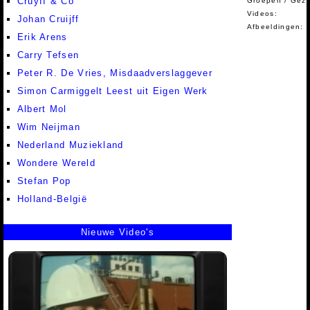
Cruyff & Co
Groepen / Gez
Videos:
Johan Cruijff
Afbeeldingen:
Erik Arens
Carry Tefsen
Peter R. De Vries, Misdaadverslaggever
Simon Carmiggelt Leest uit Eigen Werk
Albert Mol
Wim Neijman
Nederland Muziekland
Wondere Wereld
Stefan Pop
Holland-België
Nieuwe Video's