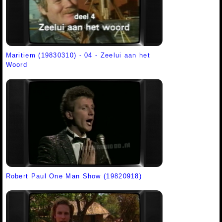
Maritiem (19830310) - 04 - Zeelui aan het
Woord
Robert Paul One Man Show (19820918)