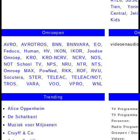
RTL8
,
SBS6
Tien
,
Yorin
Central
,
Jeti
Kids
Omroepen
On
videoenaudio
AVRO
,
AVROTROS
,
BNN
,
BNNVARA
,
EO
,
Feduco
,
Human
,
HV
,
IKON
,
IKOR
,
Joodse
Omroep
,
KRO
,
KRO-NCRV
,
NCRV
,
NOS
,
NOT School TV
,
NPS
,
NRU
,
NTR
,
NTS
,
Omroep MAX
,
PowNed
,
RKK
,
ROF
,
RVU
,
Socutera
,
STER
,
TELEAC
,
TELEAC/NOT
,
TROS
,
VARA
,
VOO
,
VPRO
,
WNL
Trending
Alice Oppenheim
TV Programma'
TV Programma A
De Schatkast
Personen:
Muziek voor Miljoenen
Radio Programm
Cruyff & Co
Groepen / Gez
Videos: