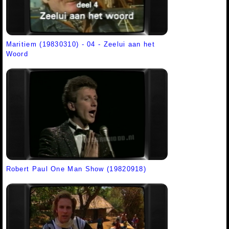
Maritiem (19830310) - 04 - Zeelui aan het
Woord
Robert Paul One Man Show (19820918)