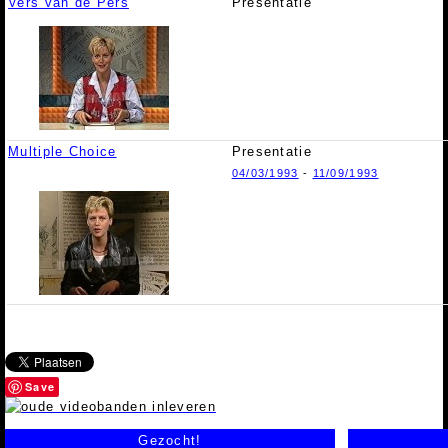
Vers van de Pers
Presentatie
Multiple Choice
Presentatie
04/03/1993
-
11/09/1993
Save
Gezocht!