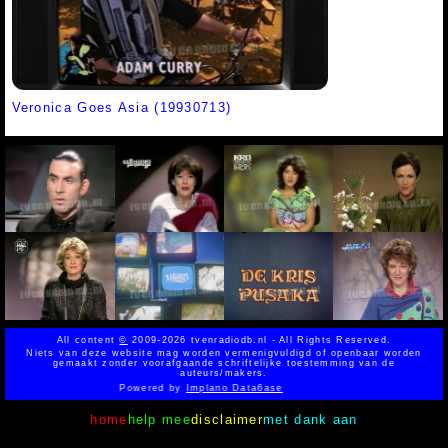
Veronica Goes Asia (19930713)
All content
©
2009-2026 tvenradiodb.nl - All Rights Reserved.
Niets van deze website mag worden vermenigvuldigd of openbaar worden
gemaakt zonder voorafgaande schriftelijke toestemming van de
auteurs/makers.
Powered by
Implano Data6ase
home
help mee
disclaimer
met dank aan