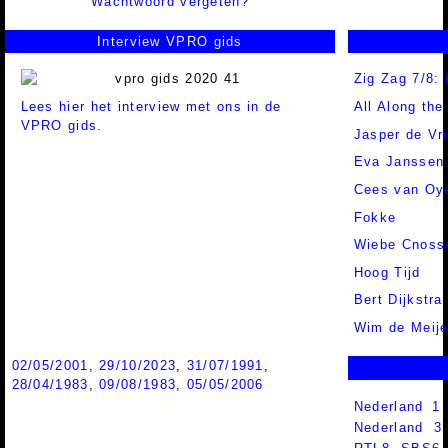
Wachtwoord vergeten?
Interview VPRO gids
Zig Zag 7/8: 
Lees hier het interview met ons in de
All Along th
VPRO gids.
Jasper de Vr
Eva Janssen
Cees van Oy
Fokke
Wiebe Cnoss
Hoog Tijd
Bert Dijkstra
Wim de Meije
02/05/2001
,
29/10/2023
,
31/07/1991
,
28/04/1983
,
09/08/1983
,
05/05/2006
Nederland 1
Nederland 