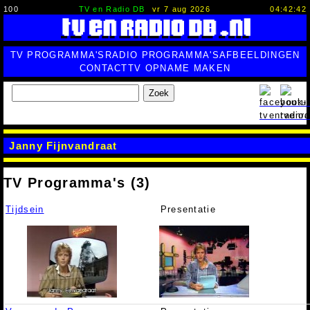
100
TV en Radio DB
vr 7 aug 2026
04:42:43
TV PROGRAMMA'S
RADIO PROGRAMMA'S
AFBEELDINGEN
CONTACT
TV OPNAME MAKEN
Zoek
Janny Fijnvandraat
TV Programma's (3)
Tijdsein
Presentatie