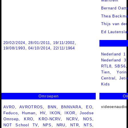
Maritiem
Bernard Oatt
Thea Beckm
Thijs van de
Ed Lautensla
20/02/2024
,
28/01/2011
,
19/11/2002
,
19/08/1993
,
04/10/2014
,
22/11/1964
Nederland 1
Nederland 
RTL8
,
SBS6
Tien
,
Yorin
Central
,
Jeti
Kids
Omroepen
On
videoenaudio
AVRO
,
AVROTROS
,
BNN
,
BNNVARA
,
EO
,
Feduco
,
Human
,
HV
,
IKON
,
IKOR
,
Joodse
Omroep
,
KRO
,
KRO-NCRV
,
NCRV
,
NOS
,
NOT School TV
,
NPS
,
NRU
,
NTR
,
NTS
,