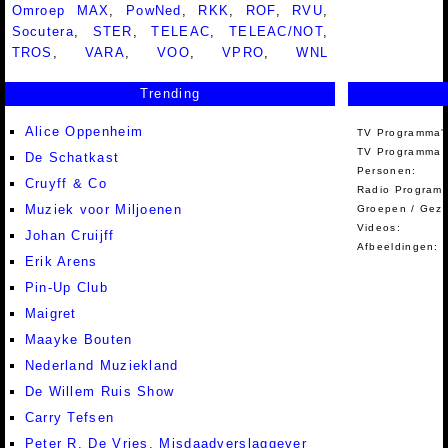
Omroep MAX
,
PowNed
,
RKK
,
ROF
,
RVU
,
Socutera
,
STER
,
TELEAC
,
TELEAC/NOT
,
TROS
,
VARA
,
VOO
,
VPRO
,
WNL
Trending
Alice Oppenheim
TV Programma'
TV Programma A
De Schatkast
Personen:
Cruyff & Co
Radio Programm
Muziek voor Miljoenen
Groepen / Gez
Videos:
Johan Cruijff
Afbeeldingen:
Erik Arens
Pin-Up Club
Maigret
Maayke Bouten
Nederland Muziekland
De Willem Ruis Show
Carry Tefsen
Peter R. De Vries, Misdaadverslaggever