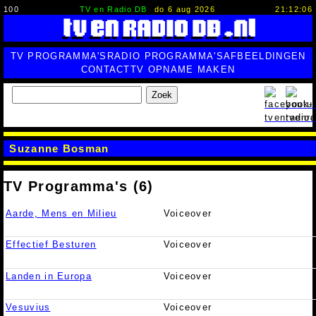
100
TV en Radio DB
do 6 aug 2026
21:12:07
TV PROGRAMMA'S
RADIO PROGRAMMA'S
AFBEELDINGEN
CONTACT
TV OPNAME MAKEN
Zoek
Suzanne Bosman
TV Programma's (6)
Aarde, Mens en Milieu
Voiceover
Effectief Besturen
Voiceover
Landen in Europa
Voiceover
Vesuvius
Voiceover