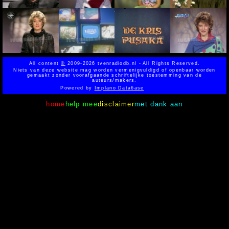
All content
©
2009-2026 tvenradiodb.nl - All Rights Reserved.
Niets van deze website mag worden vermenigvuldigd of openbaar worden
gemaakt zonder voorafgaande schriftelijke toestemming van de
auteurs/makers.
Powered by
Implano Data6ase
home
help mee
disclaimer
met dank aan