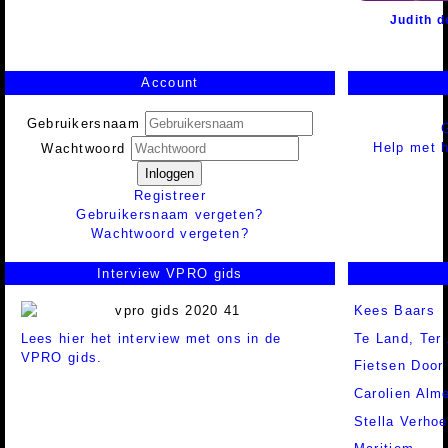
Judith d
Account
Gebruikersnaam
Help met h
Wachtwoord
Inloggen
Registreer
Gebruikersnaam vergeten?
Wachtwoord vergeten?
Interview VPRO gids
Kees Baars
Lees hier het interview met ons in de
Te Land, Ter 
VPRO gids.
Fietsen Door
Carolien Alm
Stella Verhoe