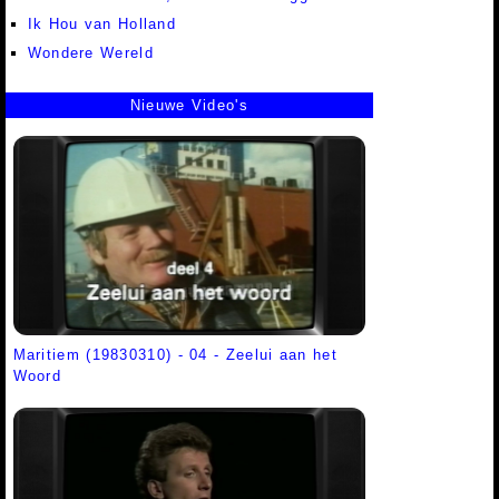
Ik Hou van Holland
Wondere Wereld
Nieuwe Video's
Maritiem (19830310) - 04 - Zeelui aan het
Woord