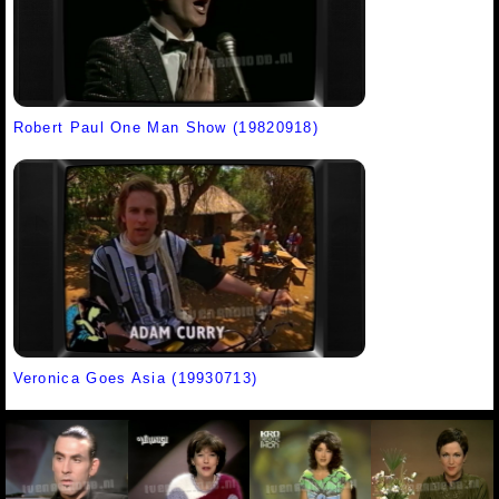
Robert Paul One Man Show (19820918)
Veronica Goes Asia (19930713)