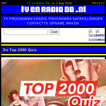
100
TV en Radio DB
vr 7 aug 2026
09:23:28
TV PROGRAMMA'S
RADIO PROGRAMMA'S
AFBEELDINGEN
CONTACT
TV OPNAME MAKEN
Zoek
De Top 2000 Quiz