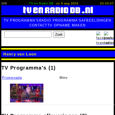
100
TV en Radio DB
zo 9 aug 2026
02:30:08
TV PROGRAMMA'S
RADIO PROGRAMMA'S
AFBEELDINGEN
CONTACT
TV OPNAME MAKEN
Zoek
Henry van Loon
TV Programma's (1)
Promenade
Mmv