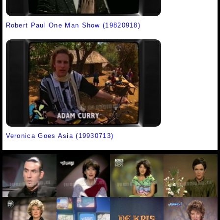
Robert Paul One Man Show (19820918)
Veronica Goes Asia (19930713)