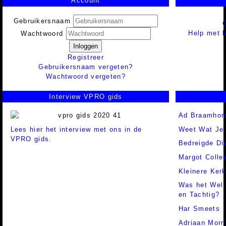
Account
Gebruikersnaam
Help met h
Wachtwoord
Inloggen
Registreer
Gebruikersnaam vergeten?
Wachtwoord vergeten?
Interview VPRO gids
Ad Braamhor
Lees hier het interview met ons in de
Weet Wat Je
VPRO gids.
Bedreigde Di
Margot Colle
Kleinere Ker
Was het Wel 
en Tachtig?
Har Smeets
Adriaan Morr