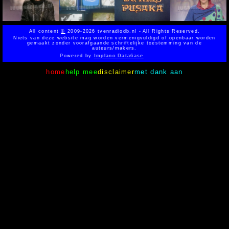
All content
©
2009-2026 tvenradiodb.nl - All Rights Reserved.
Niets van deze website mag worden vermenigvuldigd of openbaar worden
gemaakt zonder voorafgaande schriftelijke toestemming van de
auteurs/makers.
Powered by
Implano Data6ase
home
help mee
disclaimer
met dank aan