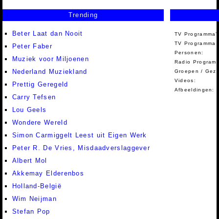
Trending
Beter Laat dan Nooit
TV Programma'
TV Programma A
Peter Faber
Personen:
Muziek voor Miljoenen
Radio Programm
Nederland Muziekland
Groepen / Gez
Videos:
Prettig Geregeld
Afbeeldingen:
Carry Tefsen
Lou Geels
Wondere Wereld
Simon Carmiggelt Leest uit Eigen Werk
Peter R. De Vries, Misdaadverslaggever
Albert Mol
Akkemay Elderenbos
Holland-België
Wim Neijman
Stefan Pop