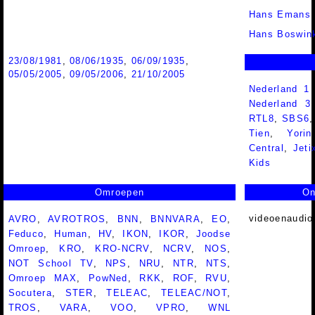
Hans Emans
Hans Boswin
23/08/1981
,
08/06/1935
,
06/09/1935
,
05/05/2005
,
09/05/2006
,
21/10/2005
Nederland 1
Nederland 
RTL8
,
SBS6
Tien
,
Yorin
Central
,
Jeti
Kids
Omroepen
On
videoenaudio
AVRO
,
AVROTROS
,
BNN
,
BNNVARA
,
EO
,
Feduco
,
Human
,
HV
,
IKON
,
IKOR
,
Joodse
Omroep
,
KRO
,
KRO-NCRV
,
NCRV
,
NOS
,
NOT School TV
,
NPS
,
NRU
,
NTR
,
NTS
,
Omroep MAX
,
PowNed
,
RKK
,
ROF
,
RVU
,
Socutera
,
STER
,
TELEAC
,
TELEAC/NOT
,
TROS
,
VARA
,
VOO
,
VPRO
,
WNL