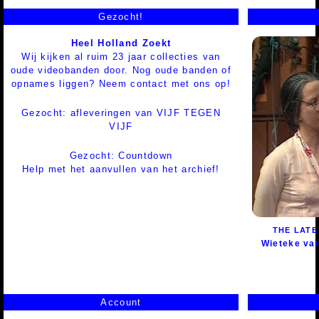
Gezocht!
Heel Holland Zoekt
Wij kijken al ruim 23 jaar collecties van
oude videobanden door. Nog oude banden of
opnames liggen? Neem contact met ons op!
Gezocht: afleveringen van VIJF TEGEN
VIJF
Gezocht: Countdown
Help met het aanvullen van het archief!
THE LATE
Wieteke va
Account