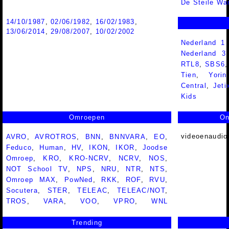
De Steile Wa
14/10/1987
,
02/06/1982
,
16/02/1983
,
13/06/2014
,
29/08/2007
,
10/02/2002
Nederland 1
Nederland 
RTL8
,
SBS6
Tien
,
Yorin
Central
,
Jeti
Kids
Omroepen
On
videoenaudio
AVRO
,
AVROTROS
,
BNN
,
BNNVARA
,
EO
,
Feduco
,
Human
,
HV
,
IKON
,
IKOR
,
Joodse
Omroep
,
KRO
,
KRO-NCRV
,
NCRV
,
NOS
,
NOT School TV
,
NPS
,
NRU
,
NTR
,
NTS
,
Omroep MAX
,
PowNed
,
RKK
,
ROF
,
RVU
,
Socutera
,
STER
,
TELEAC
,
TELEAC/NOT
,
TROS
,
VARA
,
VOO
,
VPRO
,
WNL
Trending