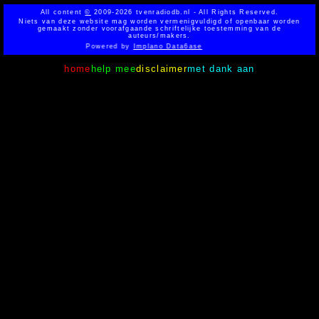
All content
©
2009-2026 tvenradiodb.nl - All Rights Reserved.
Niets van deze website mag worden vermenigvuldigd of openbaar worden
gemaakt zonder voorafgaande schriftelijke toestemming van de
auteurs/makers.
Powered by
Implano Data6ase
home
help mee
disclaimer
met dank aan