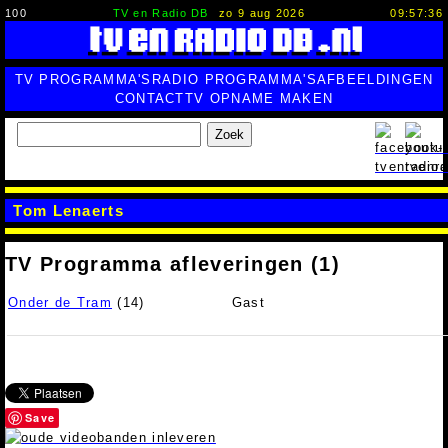
100
TV en Radio DB
zo 9 aug 2026
09:57:36
TV PROGRAMMA'S
RADIO PROGRAMMA'S
AFBEELDINGEN
CONTACT
TV OPNAME MAKEN
Zoek
Tom Lenaerts
TV Programma afleveringen (1)
Onder de Tram
(14)
Gast
Save