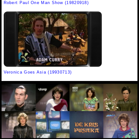
Robert Paul One Man Show (19820918)
Veronica Goes Asia (19930713)