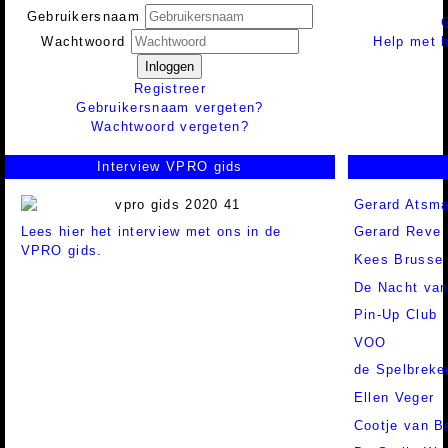
Gebruikersnaam
Help met h
Wachtwoord
Inloggen
Registreer
Gebruikersnaam vergeten?
Wachtwoord vergeten?
Interview VPRO gids
Gerard Atsm
Lees hier het interview met ons in de
Gerard Reve
VPRO gids.
Kees Brusse
De Nacht van
Pin-Up Club
VOO
de Spelbreke
Ellen Veger
Cootje van B