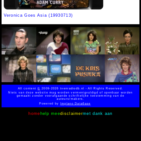
Veronica Goes Asia (19930713)
All content
©
2009-2026 tvenradiodb.nl - All Rights Reserved.
Niets van deze website mag worden vermenigvuldigd of openbaar worden
gemaakt zonder voorafgaande schriftelijke toestemming van de
auteurs/makers.
Powered by
Implano Data6ase
home
help mee
disclaimer
met dank aan