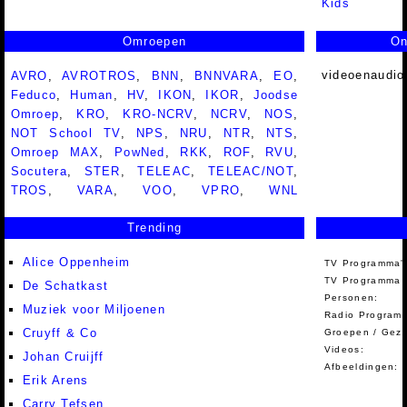
Kids
Omroepen
On
videoenaudio
AVRO
,
AVROTROS
,
BNN
,
BNNVARA
,
EO
,
Feduco
,
Human
,
HV
,
IKON
,
IKOR
,
Joodse
Omroep
,
KRO
,
KRO-NCRV
,
NCRV
,
NOS
,
NOT School TV
,
NPS
,
NRU
,
NTR
,
NTS
,
Omroep MAX
,
PowNed
,
RKK
,
ROF
,
RVU
,
Socutera
,
STER
,
TELEAC
,
TELEAC/NOT
,
TROS
,
VARA
,
VOO
,
VPRO
,
WNL
Trending
Alice Oppenheim
TV Programma'
TV Programma A
De Schatkast
Personen:
Muziek voor Miljoenen
Radio Programm
Cruyff & Co
Groepen / Gez
Videos:
Johan Cruijff
Afbeeldingen:
Erik Arens
Carry Tefsen