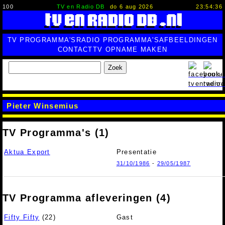
100
TV en Radio DB
do 6 aug 2026
23:54:37
TV PROGRAMMA'S
RADIO PROGRAMMA'S
AFBEELDINGEN
CONTACT
TV OPNAME MAKEN
Zoek
Pieter Winsemius
TV Programma's (1)
Aktua Export
Presentatie
31/10/1986
-
29/05/1987
TV Programma afleveringen (4)
Fifty Fifty
(22)
Gast