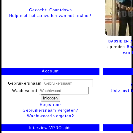
Gezocht: Countdown
Help met het aanvullen van het archief!
BASSIE EN 
optreden
Ba
van 
Account
Gebruikersnaam
Help met h
Wachtwoord
Inloggen
Registreer
Gebruikersnaam vergeten?
Wachtwoord vergeten?
Interview VPRO gids