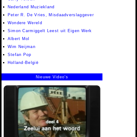
Nederland Muziekland
Peter R. De Vries, Misdaadverslaggever
Wondere Wereld
Simon Carmiggelt Leest uit Eigen Werk
Albert Mol
Wim Neijman
Stefan Pop
Holland-België
Nieuwe Video's