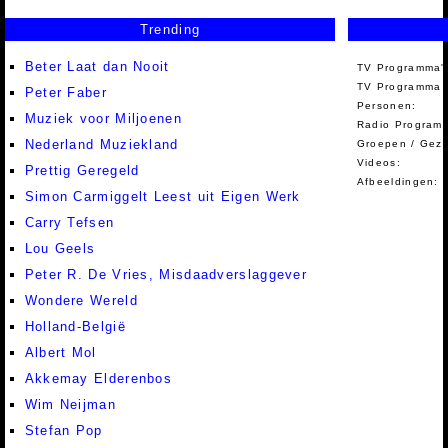
Trending
Beter Laat dan Nooit
TV Programma'
TV Programma A
Peter Faber
Personen:
Muziek voor Miljoenen
Radio Programm
Nederland Muziekland
Groepen / Gez
Videos:
Prettig Geregeld
Afbeeldingen:
Simon Carmiggelt Leest uit Eigen Werk
Carry Tefsen
Lou Geels
Peter R. De Vries, Misdaadverslaggever
Wondere Wereld
Holland-België
Albert Mol
Akkemay Elderenbos
Wim Neijman
Stefan Pop