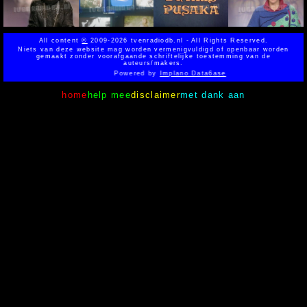
All content
©
2009-2026 tvenradiodb.nl - All Rights Reserved.
Niets van deze website mag worden vermenigvuldigd of openbaar worden
gemaakt zonder voorafgaande schriftelijke toestemming van de
auteurs/makers.
Powered by
Implano Data6ase
home
help mee
disclaimer
met dank aan