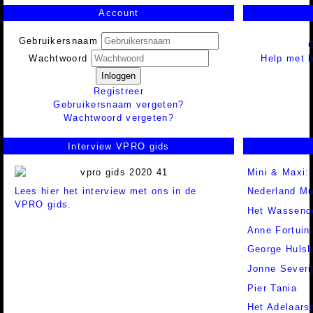
Account
Gebruikersnaam
Help met h
Wachtwoord
Inloggen
Registreer
Gebruikersnaam vergeten?
Wachtwoord vergeten?
Interview VPRO gids
Mini & Maxi:
Lees hier het interview met ons in de
Nederland Mu
VPRO gids.
Het Wassend
Anne Fortuin
George Hulsh
Jonne Severi
Pier Tania
Het Adelaars