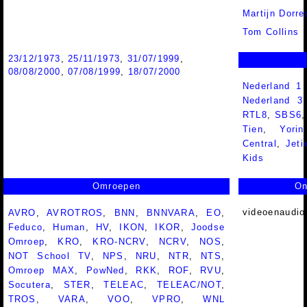
Martijn Dorre
Tom Collins
23/12/1973
,
25/11/1973
,
31/07/1999
,
08/08/2000
,
07/08/1999
,
18/07/2000
Nederland 1
Nederland 
RTL8
,
SBS6
Tien
,
Yorin
Central
,
Jeti
Kids
Omroepen
On
videoenaudio
AVRO
,
AVROTROS
,
BNN
,
BNNVARA
,
EO
,
Feduco
,
Human
,
HV
,
IKON
,
IKOR
,
Joodse
Omroep
,
KRO
,
KRO-NCRV
,
NCRV
,
NOS
,
NOT School TV
,
NPS
,
NRU
,
NTR
,
NTS
,
Omroep MAX
,
PowNed
,
RKK
,
ROF
,
RVU
,
Socutera
,
STER
,
TELEAC
,
TELEAC/NOT
,
TROS
,
VARA
,
VOO
,
VPRO
,
WNL