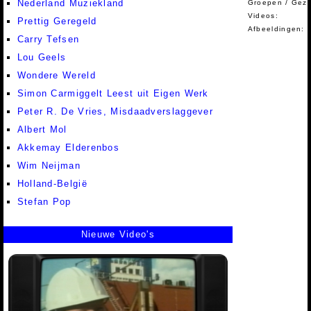
Nederland Muziekland
Groepen / Gez
Videos:
Prettig Geregeld
Afbeeldingen:
Carry Tefsen
Lou Geels
Wondere Wereld
Simon Carmiggelt Leest uit Eigen Werk
Peter R. De Vries, Misdaadverslaggever
Albert Mol
Akkemay Elderenbos
Wim Neijman
Holland-België
Stefan Pop
Nieuwe Video's