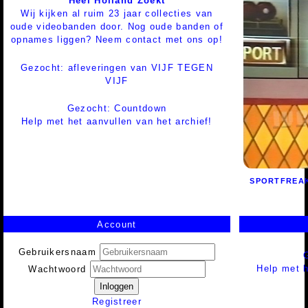
Heel Holland Zoekt
Wij kijken al ruim 23 jaar collecties van
oude videobanden door. Nog oude banden of
opnames liggen? Neem contact met ons op!
Gezocht: afleveringen van VIJF TEGEN
VIJF
Gezocht: Countdown
Help met het aanvullen van het archief!
SPORTFREA
Account
Gebruikersnaam
Help met h
Wachtwoord
Inloggen
Registreer