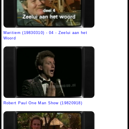
Maritiem (19830310) - 04 - Zeelui aan het
Woord
Robert Paul One Man Show (19820918)