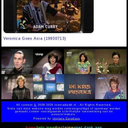
Veronica Goes Asia (19930713)
All content
©
2009-2026 tvenradiodb.nl - All Rights Reserved.
Niets van deze website mag worden vermenigvuldigd of openbaar worden
gemaakt zonder voorafgaande schriftelijke toestemming van de
auteurs/makers.
Powered by
Implano Data6ase
home
help mee
disclaimer
met dank aan