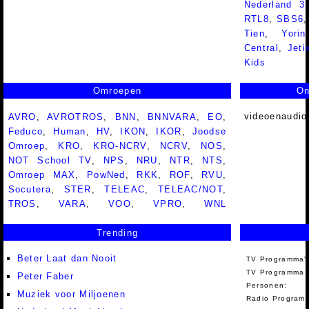
Nederland 
RTL8
,
SBS6
Tien
,
Yorin
Central
,
Jeti
Kids
Omroepen
On
videoenaudio
AVRO
,
AVROTROS
,
BNN
,
BNNVARA
,
EO
,
Feduco
,
Human
,
HV
,
IKON
,
IKOR
,
Joodse
Omroep
,
KRO
,
KRO-NCRV
,
NCRV
,
NOS
,
NOT School TV
,
NPS
,
NRU
,
NTR
,
NTS
,
Omroep MAX
,
PowNed
,
RKK
,
ROF
,
RVU
,
Socutera
,
STER
,
TELEAC
,
TELEAC/NOT
,
TROS
,
VARA
,
VOO
,
VPRO
,
WNL
Trending
Beter Laat dan Nooit
TV Programma'
TV Programma A
Peter Faber
Personen:
Muziek voor Miljoenen
Radio Programm