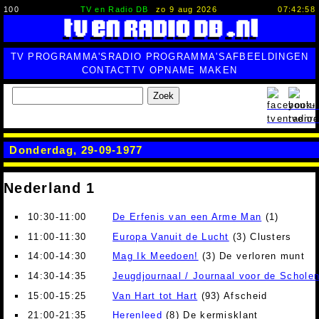
100
TV en Radio DB
zo 9 aug 2026
07:42:59
TV PROGRAMMA'S
RADIO PROGRAMMA'S
AFBEELDINGEN
CONTACT
TV OPNAME MAKEN
Zoek
Donderdag, 29-09-1977
Nederland 1
10:30-11:00
De Erfenis van een Arme Man
(1)
11:00-11:30
Europa Vanuit de Lucht
(3) Clusters
14:00-14:30
Mag Ik Meedoen!
(3) De verloren munt
14:30-14:35
Jeugdjournaal / Journaal voor de Schole
15:00-15:25
Van Hart tot Hart
(93) Afscheid
21:00-21:35
Herenleed
(8) De kermisklant