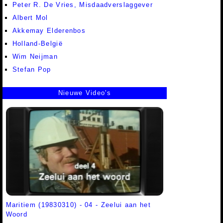
Peter R. De Vries, Misdaadverslaggever
Albert Mol
Akkemay Elderenbos
Holland-België
Wim Neijman
Stefan Pop
Nieuwe Video's
Maritiem (19830310) - 04 - Zeelui aan het
Woord