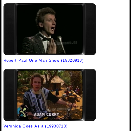
Robert Paul One Man Show (19820918)
Veronica Goes Asia (19930713)