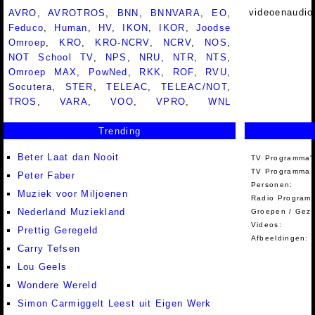
videoenaudio
AVRO
,
AVROTROS
,
BNN
,
BNNVARA
,
EO
,
Feduco
,
Human
,
HV
,
IKON
,
IKOR
,
Joodse
Omroep
,
KRO
,
KRO-NCRV
,
NCRV
,
NOS
,
NOT School TV
,
NPS
,
NRU
,
NTR
,
NTS
,
Omroep MAX
,
PowNed
,
RKK
,
ROF
,
RVU
,
Socutera
,
STER
,
TELEAC
,
TELEAC/NOT
,
TROS
,
VARA
,
VOO
,
VPRO
,
WNL
Trending
Beter Laat dan Nooit
TV Programma'
TV Programma A
Peter Faber
Personen:
Muziek voor Miljoenen
Radio Programm
Nederland Muziekland
Groepen / Gez
Videos:
Prettig Geregeld
Afbeeldingen:
Carry Tefsen
Lou Geels
Wondere Wereld
Simon Carmiggelt Leest uit Eigen Werk