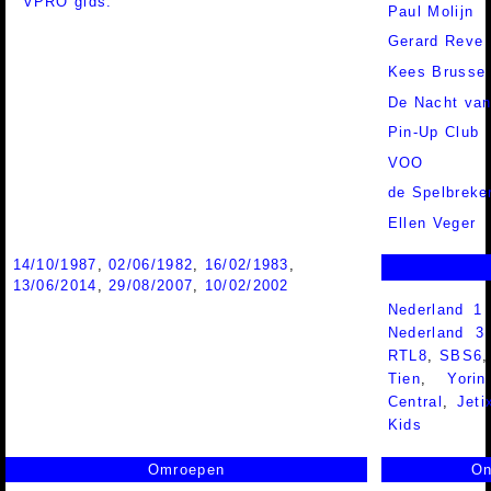
VPRO gids.
Paul Molijn
Gerard Reve
Kees Brusse
De Nacht van
Pin-Up Club
VOO
de Spelbreke
Ellen Veger
14/10/1987
,
02/06/1982
,
16/02/1983
,
13/06/2014
,
29/08/2007
,
10/02/2002
Nederland 1
Nederland 
RTL8
,
SBS6
Tien
,
Yorin
Central
,
Jeti
Kids
Omroepen
On