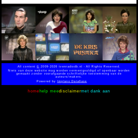
All content
©
2009-2026 tvenradiodb.nl - All Rights Reserved.
Niets van deze website mag worden vermenigvuldigd of openbaar worden
gemaakt zonder voorafgaande schriftelijke toestemming van de
auteurs/makers.
Powered by
Implano Data6ase
home
help mee
disclaimer
met dank aan