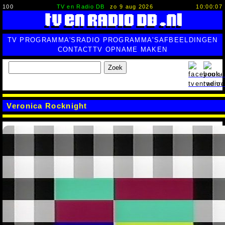
100
TV en Radio DB
zo 9 aug 2026
10:00:07
TV PROGRAMMA'S
RADIO PROGRAMMA'S
AFBEELDINGEN
CONTACT
TV OPNAME MAKEN
Zoek
Veronica Rocknight