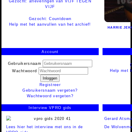
Gezocht: afleveringen van VIJF TEGEN
VIJF
Gezocht: Countdown
Help met het aanvullen van het archief!
HARRIE JEK
Account
Gebruikersnaam
Help met h
Wachtwoord
Inloggen
Registreer
Gebruikersnaam vergeten?
Wachtwoord vergeten?
Interview VPRO gids
Gerard Atsm
Lees hier het interview met ons in de
De Wolvenm