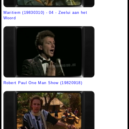
Maritiem (19830310) - 04 - Zeelui aan het
Woord
Robert Paul One Man Show (19820918)