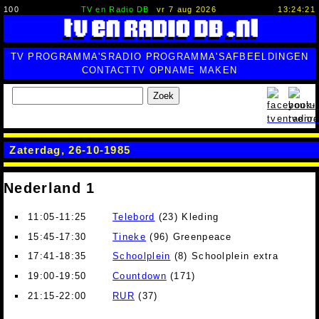
100
TV en Radio DB
vr 7 aug 2026
13:24:22
TV PROGRAMMA'S
RADIO PROGRAMMA'S
AFBEELDINGEN
CONTACT
TV OPNAME MAKEN
Zoek
Zaterdag, 26-10-1985
Nederland 1
11:05-11:25
Telebord
(23) Kleding
15:45-17:30
Tineke
(96) Greenpeace
17:41-18:35
Schoolplein
(8) Schoolplein extra
19:00-19:50
Countdown
(171)
21:15-22:00
RUR
(37)