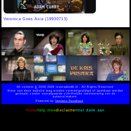
Veronica Goes Asia (19930713)
All content
©
2009-2026 tvenradiodb.nl - All Rights Reserved.
Niets van deze website mag worden vermenigvuldigd of openbaar worden
gemaakt zonder voorafgaande schriftelijke toestemming van de
auteurs/makers.
Powered by
Implano Data6ase
home
help mee
disclaimer
met dank aan