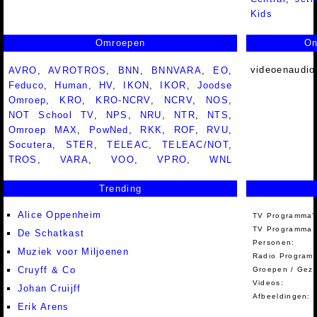
Kids
Omroepen
On
videoenaudio
AVRO
,
AVROTROS
,
BNN
,
BNNVARA
,
EO
,
Feduco
,
Human
,
HV
,
IKON
,
IKOR
,
Joodse
Omroep
,
KRO
,
KRO-NCRV
,
NCRV
,
NOS
,
NOT School TV
,
NPS
,
NRU
,
NTR
,
NTS
,
Omroep MAX
,
PowNed
,
RKK
,
ROF
,
RVU
,
Socutera
,
STER
,
TELEAC
,
TELEAC/NOT
,
TROS
,
VARA
,
VOO
,
VPRO
,
WNL
Trending
Alice Oppenheim
TV Programma'
TV Programma A
De Schatkast
Personen:
Muziek voor Miljoenen
Radio Programm
Cruyff & Co
Groepen / Gez
Videos:
Johan Cruijff
Afbeeldingen:
Erik Arens