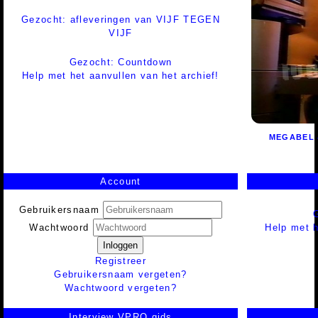
Gezocht: afleveringen van VIJF TEGEN
VIJF
Gezocht: Countdown
Help met het aanvullen van het archief!
MEGABEL 
Account
Gebruikersnaam
Help met h
Wachtwoord
Inloggen
Registreer
Gebruikersnaam vergeten?
Wachtwoord vergeten?
Interview VPRO gids