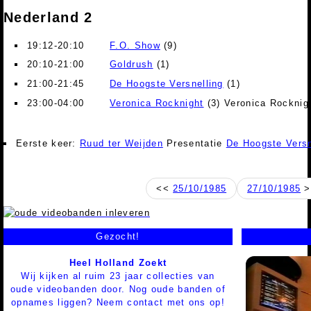
Nederland 2
19:12-20:10
F.O. Show
(9)
20:10-21:00
Goldrush
(1)
21:00-21:45
De Hoogste Versnelling
(1)
23:00-04:00
Veronica Rocknight
(3) Veronica Rocknig
Eerste keer:
Ruud ter Weijden
Presentatie
De Hoogste Versn
<<
25/10/1985
27/10/1985
>
Gezocht!
Heel Holland Zoekt
Wij kijken al ruim 23 jaar collecties van
oude videobanden door. Nog oude banden of
opnames liggen? Neem contact met ons op!