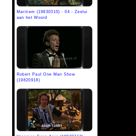
Maritiem (19830310) - 04 - Zeelui
aan het Woord
Robert Paul One Man Show
(19820918)