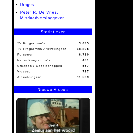
Dinges
Peter R. De Vries,
Misdaadverslaggever
Statistieken
TV Programma's:
3.635
TV Programma Afleveringen:
68.805
Personen:
6.710
Radio Programma's:
461
Groepen / Gezelschappen:
557
Videos:
717
Afbeeldingen:
11.569
Nieuwe Video's