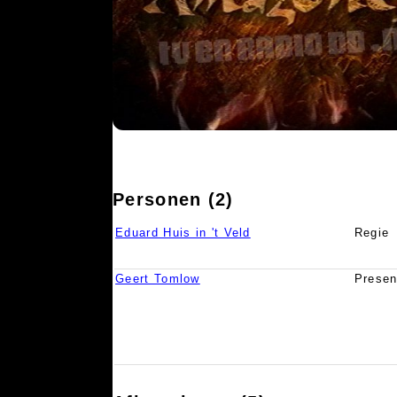
Personen (2)
Eduard Huis in 't Veld
Regie
Geert Tomlow
Presen