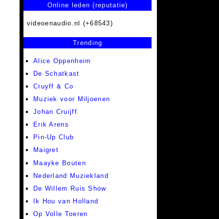
Online leden (reputatie)
videoenaudio.nl (+68543)
Trending
Alice Oppenheim
De Schatkast
Cruyff & Co
Muziek voor Miljoenen
Johan Cruijff
Erik Arens
Pin-Up Club
Maigret
Maayke Bouten
Nederland Muziekland
De Willem Ruis Show
Ik Hou van Holland
Op Volle Toeren