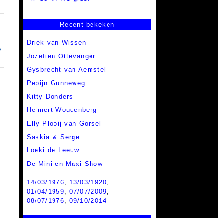
Recent bekeken
Driek van Wissen
Jozefien Ottevanger
Gysbrecht van Aemstel
Pepijn Gunneweg
Kitty Donders
Helmert Woudenberg
Elly Plooij-van Gorsel
Saskia & Serge
Loeki de Leeuw
De Mini en Maxi Show
14/03/1976
,
13/03/1920
,
01/04/1959
,
07/07/2009
,
08/07/1976
,
09/10/2014