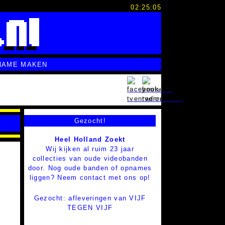
02:25:06
NAME MAKEN
Gezocht!
Heel Holland Zoekt
Wij kijken al ruim 23 jaar
collecties van oude videobanden
door. Nog oude banden of opnames
liggen? Neem contact met ons op!
Gezocht: afleveringen van VIJF
TEGEN VIJF