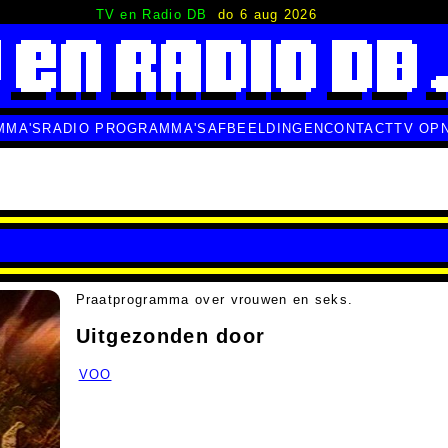
TV en Radio DB
do 6 aug 2026
MMA'S
RADIO PROGRAMMA'S
AFBEELDINGEN
CONTACT
TV OP
Praatprogramma over vrouwen en seks.
Uitgezonden door
VOO