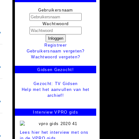
Gebruikersnaam
Wachtwoord
Inloggen
Registreer
Gebruikersnaam vergeten?
Wachtwoord vergeten?
Gidsen Gezocht!
Gezocht: TV Gidsen
Help met het aanvullen van het
archief!
Interview VPRO gids
Lees hier het interview met ons
in de VPRO gids.