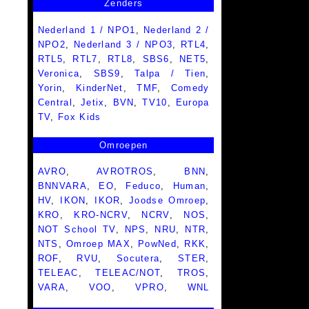
Zenders
Nederland 1 / NPO1
,
Nederland 2 /
NPO2
,
Nederland 3 / NPO3
,
RTL4
,
RTL5
,
RTL7
,
RTL8
,
SBS6
,
NET5
,
Veronica
,
SBS9
,
Talpa / Tien
,
Yorin
,
KinderNet
,
TMF
,
Comedy
Central
,
Jetix
,
BVN
,
TV10
,
Europa
TV
,
Fox Kids
Omroepen
AVRO
,
AVROTROS
,
BNN
,
BNNVARA
,
EO
,
Feduco
,
Human
,
HV
,
IKON
,
IKOR
,
Joodse Omroep
,
KRO
,
KRO-NCRV
,
NCRV
,
NOS
,
NOT School TV
,
NPS
,
NRU
,
NTR
,
NTS
,
Omroep MAX
,
PowNed
,
RKK
,
ROF
,
RVU
,
Socutera
,
STER
,
TELEAC
,
TELEAC/NOT
,
TROS
,
VARA
,
VOO
,
VPRO
,
WNL