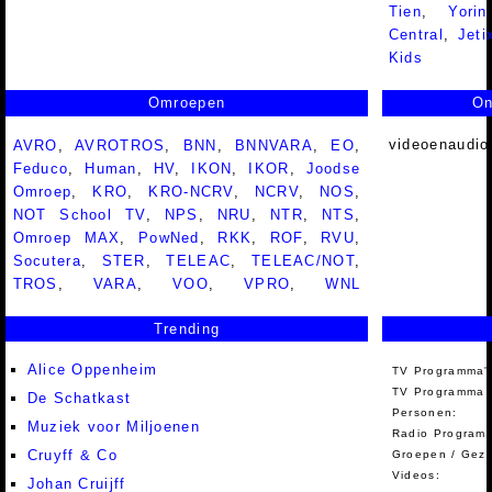
Tien
,
Yorin
Central
,
Jeti
Kids
Omroepen
On
videoenaudio
AVRO
,
AVROTROS
,
BNN
,
BNNVARA
,
EO
,
Feduco
,
Human
,
HV
,
IKON
,
IKOR
,
Joodse
Omroep
,
KRO
,
KRO-NCRV
,
NCRV
,
NOS
,
NOT School TV
,
NPS
,
NRU
,
NTR
,
NTS
,
Omroep MAX
,
PowNed
,
RKK
,
ROF
,
RVU
,
Socutera
,
STER
,
TELEAC
,
TELEAC/NOT
,
TROS
,
VARA
,
VOO
,
VPRO
,
WNL
Trending
Alice Oppenheim
TV Programma'
TV Programma A
De Schatkast
Personen:
Muziek voor Miljoenen
Radio Programm
Cruyff & Co
Groepen / Gez
Videos:
Johan Cruijff