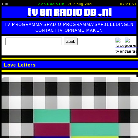
100
TV en Radio DB
vr 7 aug 2026
07:21:53
TV PROGRAMMA'S
RADIO PROGRAMMA'S
AFBEELDINGEN
CONTACT
TV OPNAME MAKEN
Zoek
Love Letters