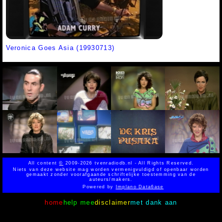
Veronica Goes Asia (19930713)
All content
©
2009-2026 tvenradiodb.nl - All Rights Reserved.
Niets van deze website mag worden vermenigvuldigd of openbaar worden
gemaakt zonder voorafgaande schriftelijke toestemming van de
auteurs/makers.
Powered by
Implano Data6ase
home
help mee
disclaimer
met dank aan