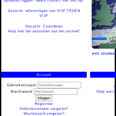
opnames liggen? Neem contact met ons op!
Gezocht: afleveringen van VIJF TEGEN
VIJF
Gezocht: Countdown
Help met het aanvullen van het archief!
NOS JOURNA
Account
Gebruikersnaam
Help met h
Wachtwoord
Inloggen
Registreer
Gebruikersnaam vergeten?
Wachtwoord vergeten?