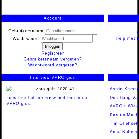
Account
Gebruikersnaam
Help met h
Wachtwoord
Inloggen
Registreer
Gebruikersnaam vergeten?
Wachtwoord vergeten?
Interview VPRO gids
Astrid Kerss
Lees hier het interview met ons in de
Den Haag Va
VPRO gids.
AVRO's Wie-
Kirsten Muld
Tim Oliehoek
Anna Bullem