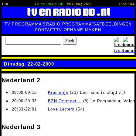
100
TV en Radio DB
do 6 aug 2026
11:20:05
TV PROGRAMMA'S
RADIO PROGRAMMA'S
AFBEELDINGEN
CONTACT
TV OPNAME MAKEN
Zoek
Dinsdag, 22-02-2000
Nederland 2
09:00-09:15
Kramerije
(21) Een hand is altijd vijf
20:00-20:33
BZN Ontmoet...
(8) Le Pompadour, Volend
20:33-22:01
Love Letters
(54)
Nederland 3