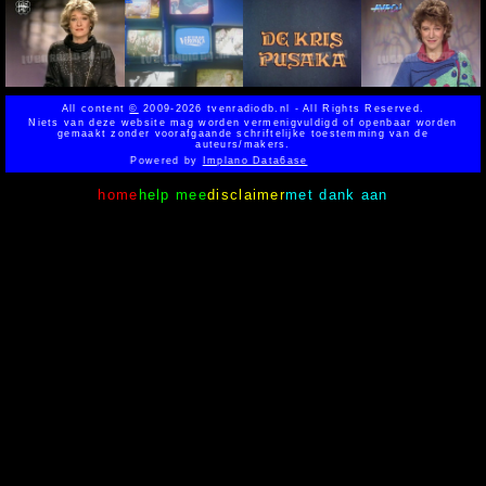
All content
©
2009-2026 tvenradiodb.nl - All Rights Reserved.
Niets van deze website mag worden vermenigvuldigd of openbaar worden
gemaakt zonder voorafgaande schriftelijke toestemming van de
auteurs/makers.
Powered by
Implano Data6ase
home
help mee
disclaimer
met dank aan