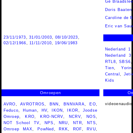
Gé Braadsle
Doris Baaten
Caroline de B
Eric van Sau
23/11/1973
,
31/01/2003
,
08/10/2023
,
02/12/1966
,
11/11/2010
,
19/06/1983
Nederland 1
Nederland 
RTL8
,
SBS6
Tien
,
Yorin
Central
,
Jeti
Kids
Omroepen
On
videoenaudio
AVRO
,
AVROTROS
,
BNN
,
BNNVARA
,
EO
,
Feduco
,
Human
,
HV
,
IKON
,
IKOR
,
Joodse
Omroep
,
KRO
,
KRO-NCRV
,
NCRV
,
NOS
,
NOT School TV
,
NPS
,
NRU
,
NTR
,
NTS
,
Omroep MAX
,
PowNed
,
RKK
,
ROF
,
RVU
,