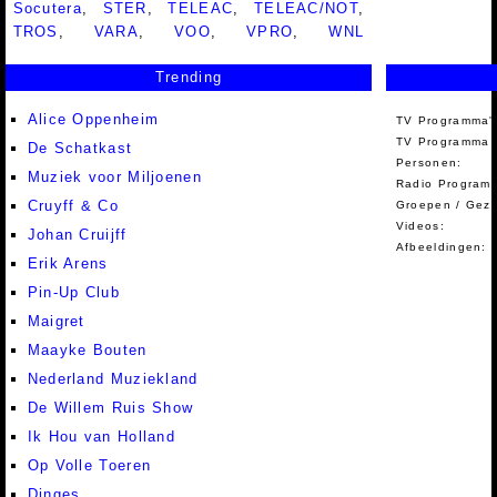
Socutera
,
STER
,
TELEAC
,
TELEAC/NOT
,
TROS
,
VARA
,
VOO
,
VPRO
,
WNL
Trending
Alice Oppenheim
TV Programma'
TV Programma A
De Schatkast
Personen:
Muziek voor Miljoenen
Radio Programm
Cruyff & Co
Groepen / Gez
Videos:
Johan Cruijff
Afbeeldingen:
Erik Arens
Pin-Up Club
Maigret
Maayke Bouten
Nederland Muziekland
De Willem Ruis Show
Ik Hou van Holland
Op Volle Toeren
Dinges