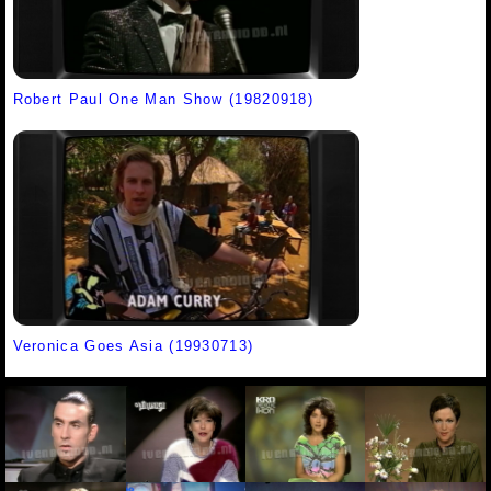
Robert Paul One Man Show (19820918)
Veronica Goes Asia (19930713)