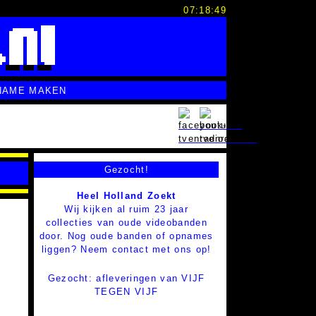
07:18:50
NAME MAKEN
Gezocht!
Heel Holland Zoekt
Wij kijken al ruim 23 jaar
collecties van oude videobanden
door. Nog oude banden of opnames
liggen? Neem contact met ons op!
Gezocht: afleveringen van VIJF
TEGEN VIJF