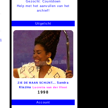
Gezocht: Countdown
Help met het aanvullen van het
archief!
Uitgelicht
 1
Sandra
ZIE DE MAAN SCHIJNT...
Klazina
Lucretia van der Vloot
1998
Account