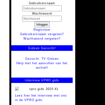
Gebruikersnaam
Wachtwoord
Inloggen
Registreer
Gebruikersnaam vergeten?
Wachtwoord vergeten?
Gidsen Gezocht!
Gezocht: TV Gidsen
Help met het aanvullen van het
archief!
Interview VPRO gids
Lees hier het interview met ons
in de VPRO gids.