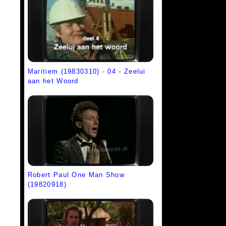
Maritiem (19830310) - 04 - Zeelui
aan het Woord
Robert Paul One Man Show
(19820918)