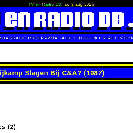
TV en Radio DB
zo 9 aug 2026
MMA'S
RADIO PROGRAMMA'S
AFBEELDINGEN
CONTACT
TV OP
ijkamp Slagen Bij C&A? (1987)
es (2)