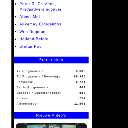
Peter R. De Vries,
Misdaadverslaggever
Albert Mol
Akkemay Elderenbos
Wim Neijman
Holland-België
Stefan Pop
Statistieken
TV Programma's:
3.638
TV Programma Afleveringen:
68.845
Personen:
6.721
Radio Programma's:
461
Groepen / Gezelschappen:
557
Videos:
717
Afbeeldingen:
11.569
Nieuwe Video's