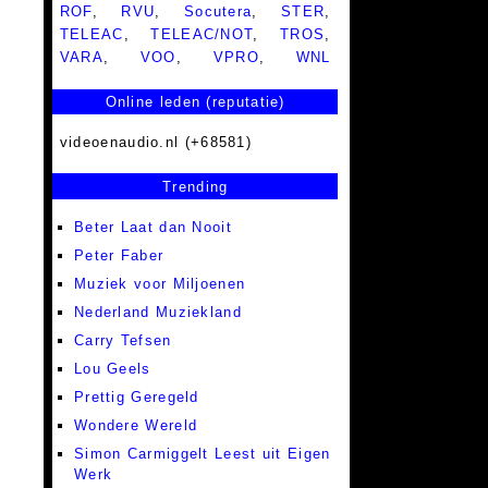
ROF
,
RVU
,
Socutera
,
STER
,
TELEAC
,
TELEAC/NOT
,
TROS
,
VARA
,
VOO
,
VPRO
,
WNL
Online leden (reputatie)
videoenaudio.nl (+68581)
Trending
Beter Laat dan Nooit
Peter Faber
Muziek voor Miljoenen
Nederland Muziekland
Carry Tefsen
Lou Geels
Prettig Geregeld
Wondere Wereld
Simon Carmiggelt Leest uit Eigen
Werk