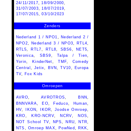
24/11/2017
,
18/09/2000
,
31/07/2003
,
18/07/2019
,
17/07/2015
,
03/10/2023
Zenders
Nederland 1 / NPO1
,
Nederland 2 /
NPO2
,
Nederland 3 / NPO3
,
RTL4
,
RTL5
,
RTL7
,
RTL8
,
SBS6
,
NET5
,
Veronica
,
SBS9
,
Talpa / Tien
,
Yorin
,
KinderNet
,
TMF
,
Comedy
Central
,
Jetix
,
BVN
,
TV10
,
Europa
TV
,
Fox Kids
Omroepen
AVRO
,
AVROTROS
,
BNN
,
BNNVARA
,
EO
,
Feduco
,
Human
,
HV
,
IKON
,
IKOR
,
Joodse Omroep
,
KRO
,
KRO-NCRV
,
NCRV
,
NOS
,
NOT School TV
,
NPS
,
NRU
,
NTR
,
NTS
,
Omroep MAX
,
PowNed
,
RKK
,