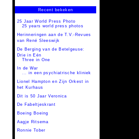
Recent bekeken
25 Jaar World Press Photo
25 years world press photos
Herinneringen aan de T.V.-Revues
van René Sleeswijk
De Berging van de Betelgeuse:
Drie in Eén
Three in One
In de War
... in een psychiatrische kliniek
Lionel Hampton en Zijn Orkest in
het Kurhaus
Dit is 50 Jaar Veronica
De Fabeltjeskrant
Boeing Boeing
Aagje Ritsema
Ronnie Tober