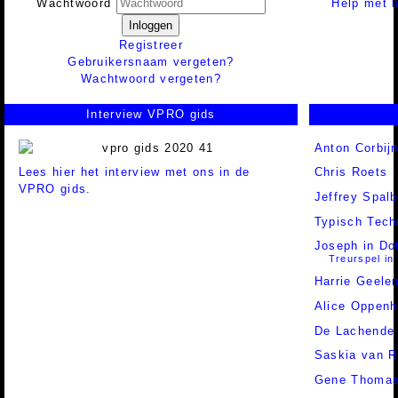
Help met h
Wachtwoord
Inloggen
Registreer
Gebruikersnaam vergeten?
Wachtwoord vergeten?
Interview VPRO gids
Anton Corbij
Lees hier het interview met ons in de
Chris Roets
VPRO gids.
Jeffrey Spalb
Typisch Tech
Joseph in Do
Treurspel in 
Harrie Geele
Alice Oppen
De Lachende
Saskia van R
Gene Thoma