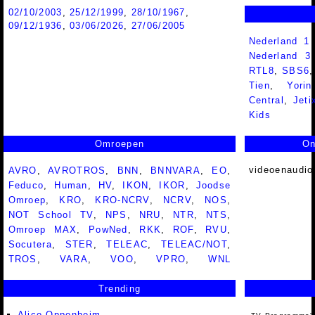
02/10/2003
,
25/12/1999
,
28/10/1967
,
09/12/1936
,
03/06/2026
,
27/06/2005
Nederland 1
Nederland 
RTL8
,
SBS6
Tien
,
Yorin
Central
,
Jeti
Kids
Omroepen
On
videoenaudio
AVRO
,
AVROTROS
,
BNN
,
BNNVARA
,
EO
,
Feduco
,
Human
,
HV
,
IKON
,
IKOR
,
Joodse
Omroep
,
KRO
,
KRO-NCRV
,
NCRV
,
NOS
,
NOT School TV
,
NPS
,
NRU
,
NTR
,
NTS
,
Omroep MAX
,
PowNed
,
RKK
,
ROF
,
RVU
,
Socutera
,
STER
,
TELEAC
,
TELEAC/NOT
,
TROS
,
VARA
,
VOO
,
VPRO
,
WNL
Trending
Alice Oppenheim