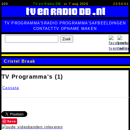
100
TV en Radio DB
vr 7 aug 2026
23:54:52
TV PROGRAMMA'S
RADIO PROGRAMMA'S
AFBEELDINGEN
CONTACT
TV OPNAME MAKEN
Zoek
Cristel Braak
TV Programma's (1)
Cassata
Save