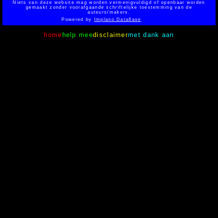
Niets van deze website mag worden vermenigvuldigd of openbaar worden
gemaakt zonder voorafgaande schriftelijke toestemming van de
auteurs/makers.
Powered by
Implano Data6ase
home
help mee
disclaimer
met dank aan