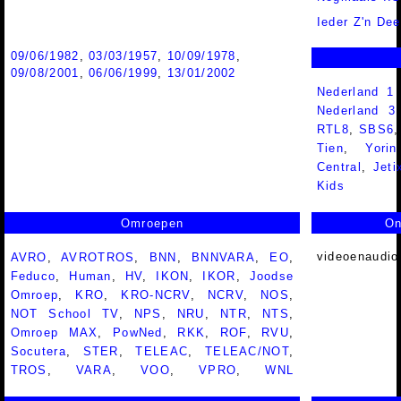
Ieder Z'n Dee
09/06/1982
,
03/03/1957
,
10/09/1978
,
09/08/2001
,
06/06/1999
,
13/01/2002
Nederland 1
Nederland 
RTL8
,
SBS6
Tien
,
Yorin
Central
,
Jeti
Kids
Omroepen
On
videoenaudio
AVRO
,
AVROTROS
,
BNN
,
BNNVARA
,
EO
,
Feduco
,
Human
,
HV
,
IKON
,
IKOR
,
Joodse
Omroep
,
KRO
,
KRO-NCRV
,
NCRV
,
NOS
,
NOT School TV
,
NPS
,
NRU
,
NTR
,
NTS
,
Omroep MAX
,
PowNed
,
RKK
,
ROF
,
RVU
,
Socutera
,
STER
,
TELEAC
,
TELEAC/NOT
,
TROS
,
VARA
,
VOO
,
VPRO
,
WNL