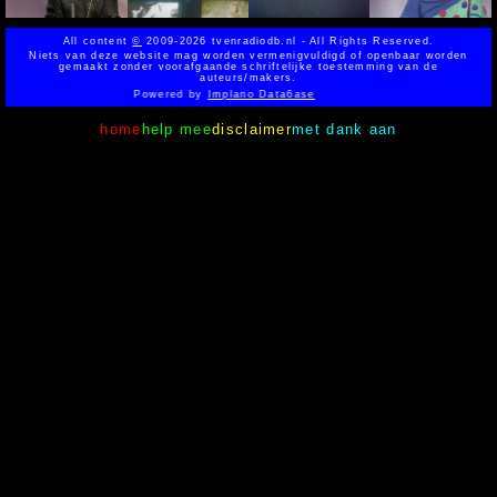
All content
©
2009-2026 tvenradiodb.nl - All Rights Reserved.
Niets van deze website mag worden vermenigvuldigd of openbaar worden
gemaakt zonder voorafgaande schriftelijke toestemming van de
auteurs/makers.
Powered by
Implano Data6ase
home
help mee
disclaimer
met dank aan