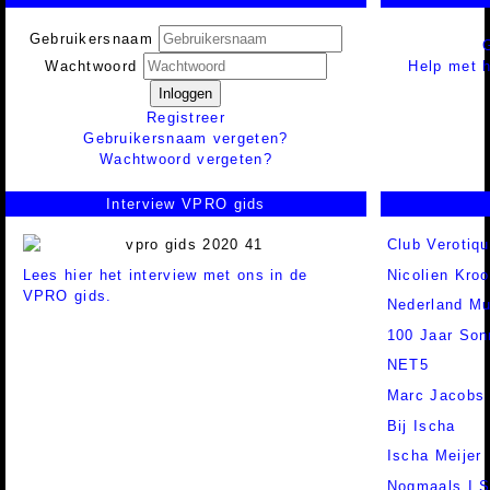
Gebruikersnaam
Help met h
Wachtwoord
Inloggen
Registreer
Gebruikersnaam vergeten?
Wachtwoord vergeten?
Interview VPRO gids
Club Verotiq
Lees hier het interview met ons in de
Nicolien Kro
VPRO gids.
Nederland Mu
100 Jaar Son
NET5
Marc Jacobs
Bij Ischa
Ischa Meijer
Nogmaals I.S