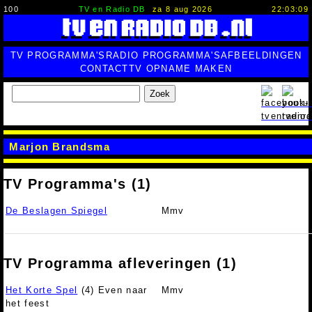
100
TV en Radio DB
za 8 aug 2026
22:03:10
TV PROGRAMMA'S
RADIO PROGRAMMA'S
AFBEELDINGEN
CONTACT
TV OPNAME MAKEN
Zoek
Marjon Brandsma
TV Programma's (1)
De Beslagen Spiegel
Mmv
TV Programma afleveringen (1)
Het Korte Spel
(4) Even naar
Mmv
het feest