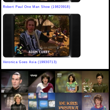
Robert Paul One Man Show (19820918)
Veronica Goes Asia (19930713)