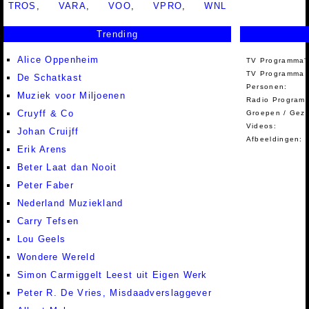
TROS
,
VARA
,
VOO
,
VPRO
,
WNL
Trending
Alice Oppenheim
TV Programma'
TV Programma A
De Schatkast
Personen:
Muziek voor Miljoenen
Radio Programm
Cruyff & Co
Groepen / Gez
Videos:
Johan Cruijff
Afbeeldingen:
Erik Arens
Beter Laat dan Nooit
Peter Faber
Nederland Muziekland
Carry Tefsen
Lou Geels
Wondere Wereld
Simon Carmiggelt Leest uit Eigen Werk
Peter R. De Vries, Misdaadverslaggever