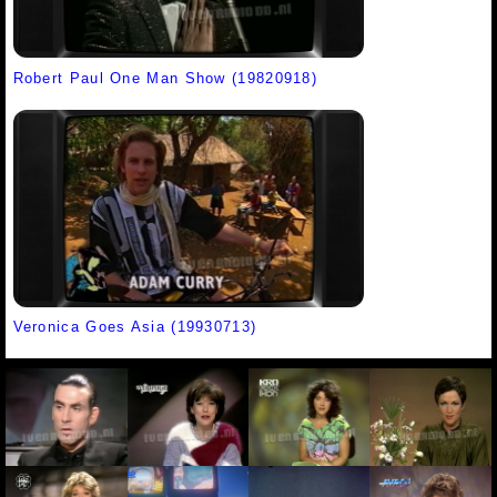
Robert Paul One Man Show (19820918)
Veronica Goes Asia (19930713)