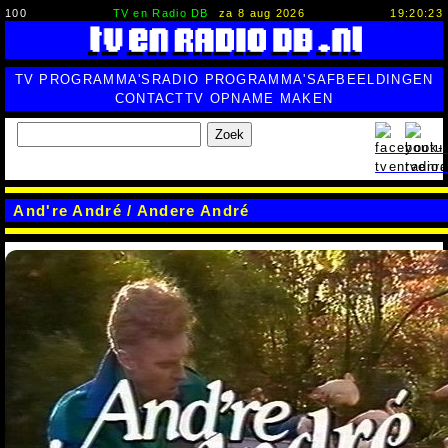
100
TV en Radio DB
za 8 aug 2026
19:20:24
TV PROGRAMMA'S
RADIO PROGRAMMA'S
AFBEELDINGEN
CONTACT
TV OPNAME MAKEN
Zoek
And're André / Andere André