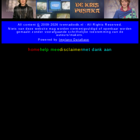
All content
©
2009-2026 tvenradiodb.nl - All Rights Reserved.
Niets van deze website mag worden vermenigvuldigd of openbaar worden
gemaakt zonder voorafgaande schriftelijke toestemming van de
auteurs/makers.
Powered by
Implano Data6ase
home
help mee
disclaimer
met dank aan