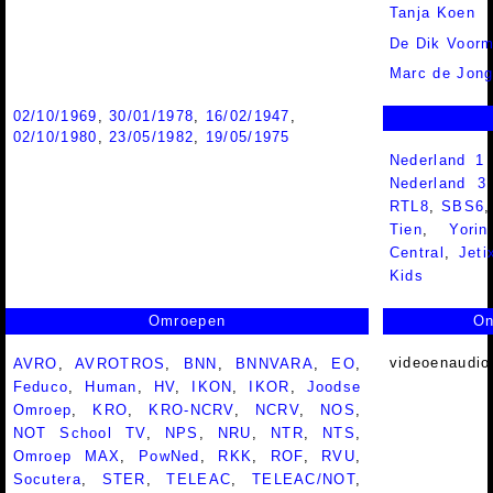
Tanja Koen
De Dik Voor
Marc de Jon
02/10/1969
,
30/01/1978
,
16/02/1947
,
02/10/1980
,
23/05/1982
,
19/05/1975
Nederland 1
Nederland 
RTL8
,
SBS6
Tien
,
Yorin
Central
,
Jeti
Kids
Omroepen
On
videoenaudio
AVRO
,
AVROTROS
,
BNN
,
BNNVARA
,
EO
,
Feduco
,
Human
,
HV
,
IKON
,
IKOR
,
Joodse
Omroep
,
KRO
,
KRO-NCRV
,
NCRV
,
NOS
,
NOT School TV
,
NPS
,
NRU
,
NTR
,
NTS
,
Omroep MAX
,
PowNed
,
RKK
,
ROF
,
RVU
,
Socutera
,
STER
,
TELEAC
,
TELEAC/NOT
,