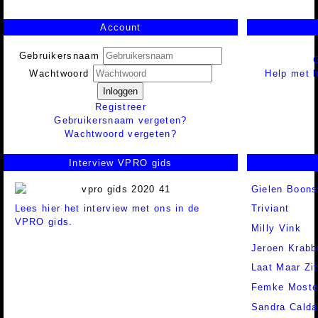
Account
Gebruikersnaam
Help met h
Wachtwoord
Inloggen
Registreer
Gebruikersnaam vergeten?
Wachtwoord vergeten?
Interview VPRO gids
Gielen Boons
Lees hier het interview met ons in de
Triviant
VPRO gids.
Milly Vink
Jeroen Krabb
Laat Maar Zit
Femke Moste
Sandra Calda