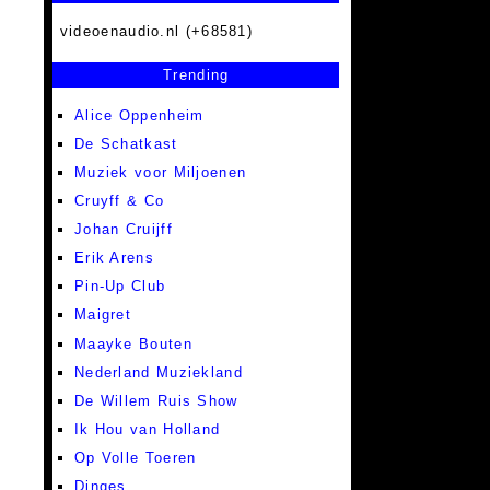
videoenaudio.nl (+68581)
Trending
Alice Oppenheim
De Schatkast
Muziek voor Miljoenen
Cruyff & Co
Johan Cruijff
Erik Arens
Pin-Up Club
Maigret
Maayke Bouten
Nederland Muziekland
De Willem Ruis Show
Ik Hou van Holland
Op Volle Toeren
Dinges