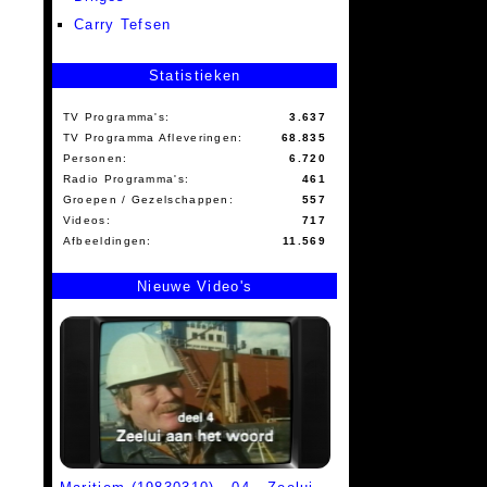
Carry Tefsen
Statistieken
TV Programma's:
3.637
TV Programma Afleveringen:
68.835
Personen:
6.720
Radio Programma's:
461
Groepen / Gezelschappen:
557
Videos:
717
Afbeeldingen:
11.569
Nieuwe Video's