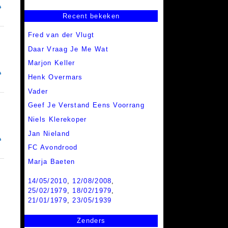
Recent bekeken
Fred van der Vlugt
Daar Vraag Je Me Wat
Marjon Keller
Henk Overmars
Vader
Geef Je Verstand Eens Voorrang
Niels Klerekoper
Jan Nieland
FC Avondrood
Marja Baeten
14/05/2010
,
12/08/2008
,
25/02/1979
,
18/02/1979
,
21/01/1979
,
23/05/1939
Zenders