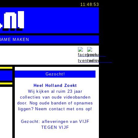
11:48:54
NAME MAKEN
Gezocht!
Heel Holland Zoekt
Wij kijken al ruim 23 jaar
collecties van oude videobanden
door. Nog oude banden of opnames
liggen? Neem contact met ons op!
Gezocht: afleveringen van VIJF
TEGEN VIJF