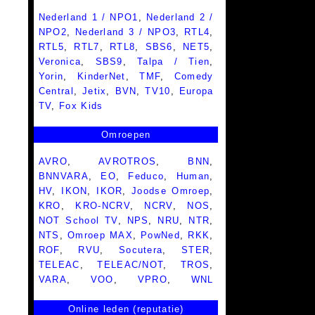
Nederland 1 / NPO1
,
Nederland 2 /
NPO2
,
Nederland 3 / NPO3
,
RTL4
,
RTL5
,
RTL7
,
RTL8
,
SBS6
,
NET5
,
Veronica
,
SBS9
,
Talpa / Tien
,
Yorin
,
KinderNet
,
TMF
,
Comedy
Central
,
Jetix
,
BVN
,
TV10
,
Europa
TV
,
Fox Kids
Omroepen
AVRO
,
AVROTROS
,
BNN
,
BNNVARA
,
EO
,
Feduco
,
Human
,
HV
,
IKON
,
IKOR
,
Joodse Omroep
,
KRO
,
KRO-NCRV
,
NCRV
,
NOS
,
NOT School TV
,
NPS
,
NRU
,
NTR
,
NTS
,
Omroep MAX
,
PowNed
,
RKK
,
ROF
,
RVU
,
Socutera
,
STER
,
TELEAC
,
TELEAC/NOT
,
TROS
,
VARA
,
VOO
,
VPRO
,
WNL
Online leden (reputatie)