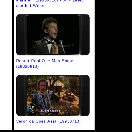
Maritiem (19830310) - 04 - Zeelui
aan het Woord
Robert Paul One Man Show
(19820918)
Veronica Goes Asia (19930713)