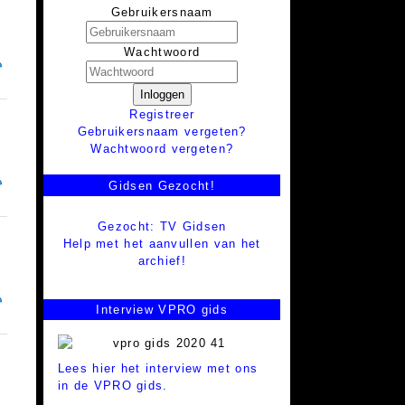
Gebruikersnaam
Wachtwoord
Inloggen
Registreer
Gebruikersnaam vergeten?
Wachtwoord vergeten?
Gidsen Gezocht!
Gezocht: TV Gidsen
Help met het aanvullen van het
archief!
Interview VPRO gids
Lees hier het interview met ons
in de VPRO gids.