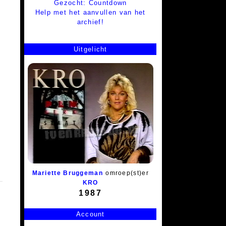
Gezocht: Countdown
Help met het aanvullen van het
archief!
Uitgelicht
Mariette Bruggeman
omroep(st)er
KRO
1987
Account