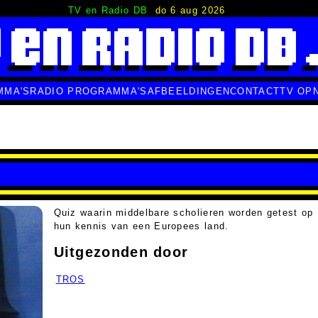
TV en Radio DB
do 6 aug 2026
MMA'S
RADIO PROGRAMMA'S
AFBEELDINGEN
CONTACT
TV OP
Quiz waarin middelbare scholieren worden getest op
hun kennis van een Europees land.
Uitgezonden door
TROS