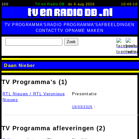
100
TV en Radio DB
do 6 aug 2026
10:46:11
TV PROGRAMMA'S
RADIO PROGRAMMA'S
AFBEELDINGEN
CONTACT
TV OPNAME MAKEN
Zoek
Daan Nieber
TV Programma's (1)
RTL Nieuws / RTL Veronique
Presentatie
Nieuws
19/03/2025
-
TV Programma afleveringen (2)