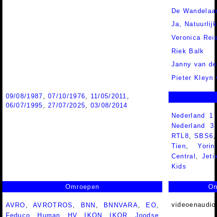
De Wandelaa
Ja, Natuurlij
Veronica Rei
Riek Balk
Janny van de
Pieter Kleyn 
09/08/1987
,
07/10/1976
,
11/05/2011
,
06/07/1995
,
27/07/2025
,
03/08/2014
Nederland 1
Nederland 
RTL8
,
SBS6
Tien
,
Yorin
Central
,
Jeti
Kids
Omroepen
On
videoenaudio
AVRO
,
AVROTROS
,
BNN
,
BNNVARA
,
EO
,
Feduco
,
Human
,
HV
,
IKON
,
IKOR
,
Joodse