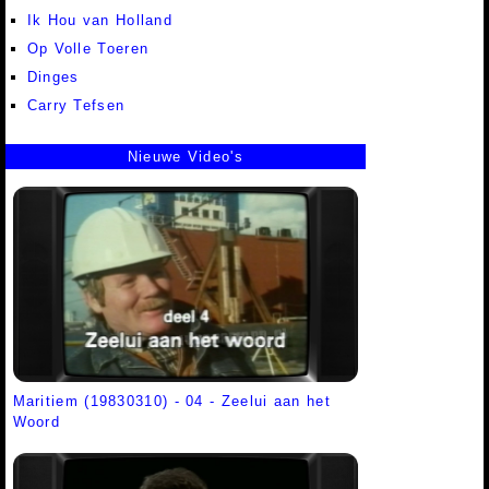
Ik Hou van Holland
Op Volle Toeren
Dinges
Carry Tefsen
Nieuwe Video's
Maritiem (19830310) - 04 - Zeelui aan het
Woord