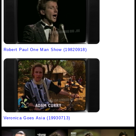
Robert Paul One Man Show (19820918)
Veronica Goes Asia (19930713)