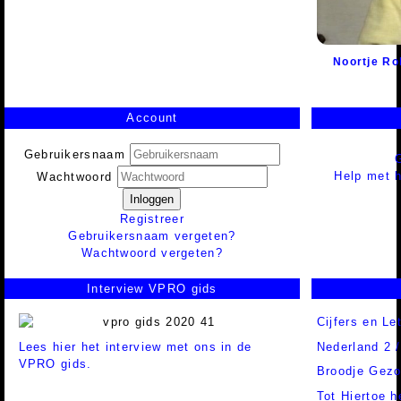
Noortje Rol
Account
Gebruikersnaam
Help met h
Wachtwoord
Inloggen
Registreer
Gebruikersnaam vergeten?
Wachtwoord vergeten?
Interview VPRO gids
Cijfers en Le
Lees hier het interview met ons in de
Nederland 2 
VPRO gids.
Broodje Gez
Tot Hiertoe 