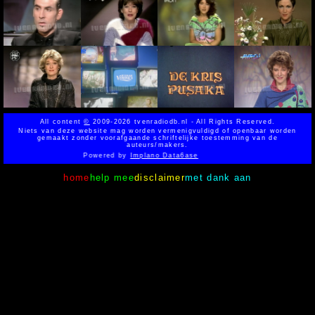
All content
©
2009-2026 tvenradiodb.nl - All Rights Reserved.
Niets van deze website mag worden vermenigvuldigd of openbaar worden
gemaakt zonder voorafgaande schriftelijke toestemming van de
auteurs/makers.
Powered by
Implano Data6ase
home
help mee
disclaimer
met dank aan