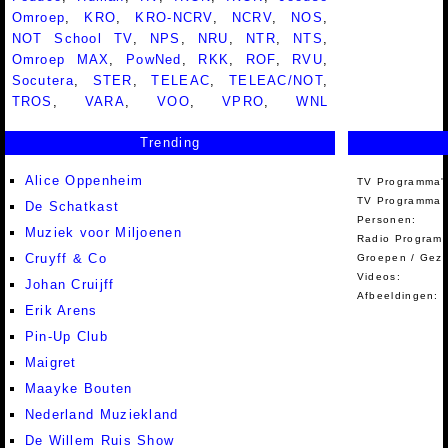
Omroep
,
KRO
,
KRO-NCRV
,
NCRV
,
NOS
,
NOT School TV
,
NPS
,
NRU
,
NTR
,
NTS
,
Omroep MAX
,
PowNed
,
RKK
,
ROF
,
RVU
,
Socutera
,
STER
,
TELEAC
,
TELEAC/NOT
,
TROS
,
VARA
,
VOO
,
VPRO
,
WNL
Trending
Alice Oppenheim
TV Programma'
TV Programma A
De Schatkast
Personen:
Muziek voor Miljoenen
Radio Programm
Cruyff & Co
Groepen / Gez
Videos:
Johan Cruijff
Afbeeldingen:
Erik Arens
Pin-Up Club
Maigret
Maayke Bouten
Nederland Muziekland
De Willem Ruis Show