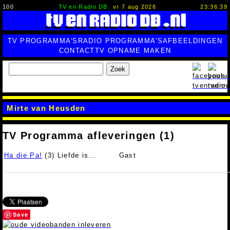
100
TV en Radio DB
vr 7 aug 2026
23:36:40
TV PROGRAMMA'S
RADIO PROGRAMMA'S
AFBEELDINGEN
CONTACT
TV OPNAME MAKEN
Zoek
Mirte van Heusden
TV Programma afleveringen (1)
Ha die Pa!
(3) Liefde is...
Gast
Save