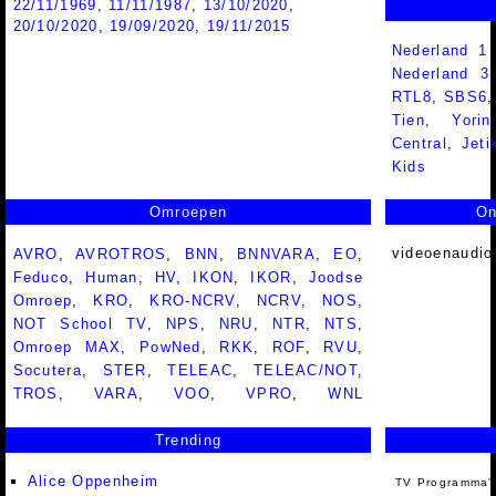
22/11/1969
,
11/11/1987
,
13/10/2020
,
20/10/2020
,
19/09/2020
,
19/11/2015
Nederland 1
Nederland 
RTL8
,
SBS6
Tien
,
Yorin
Central
,
Jeti
Kids
Omroepen
On
videoenaudio
AVRO
,
AVROTROS
,
BNN
,
BNNVARA
,
EO
,
Feduco
,
Human
,
HV
,
IKON
,
IKOR
,
Joodse
Omroep
,
KRO
,
KRO-NCRV
,
NCRV
,
NOS
,
NOT School TV
,
NPS
,
NRU
,
NTR
,
NTS
,
Omroep MAX
,
PowNed
,
RKK
,
ROF
,
RVU
,
Socutera
,
STER
,
TELEAC
,
TELEAC/NOT
,
TROS
,
VARA
,
VOO
,
VPRO
,
WNL
Trending
Alice Oppenheim
TV Programma'