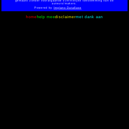
gemaakt zonder voorafgaande schriftelijke toestemming van de
auteurs/makers.
Powered by
Implano Data6ase
home
help mee
disclaimer
met dank aan