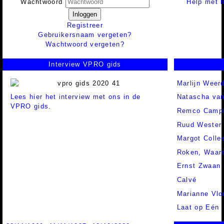
Help met h
Wachtwoord
Inloggen
Registreer
Gebruikersnaam vergeten?
Wachtwoord vergeten?
Interview VPRO gids
Marlijn Weer
Lees hier het interview met ons in de
Natascha va
VPRO gids.
Remco Campe
Ruud Wester
Margot Colle
Roken, Waar
Ernst Zwaan
Calvé
Marianne Vlo
Laat op Eén