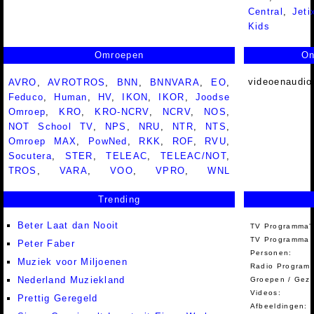
Central
,
Jeti
Kids
Omroepen
On
videoenaudio
AVRO
,
AVROTROS
,
BNN
,
BNNVARA
,
EO
,
Feduco
,
Human
,
HV
,
IKON
,
IKOR
,
Joodse
Omroep
,
KRO
,
KRO-NCRV
,
NCRV
,
NOS
,
NOT School TV
,
NPS
,
NRU
,
NTR
,
NTS
,
Omroep MAX
,
PowNed
,
RKK
,
ROF
,
RVU
,
Socutera
,
STER
,
TELEAC
,
TELEAC/NOT
,
TROS
,
VARA
,
VOO
,
VPRO
,
WNL
Trending
Beter Laat dan Nooit
TV Programma'
TV Programma A
Peter Faber
Personen:
Muziek voor Miljoenen
Radio Programm
Nederland Muziekland
Groepen / Gez
Videos:
Prettig Geregeld
Afbeeldingen: