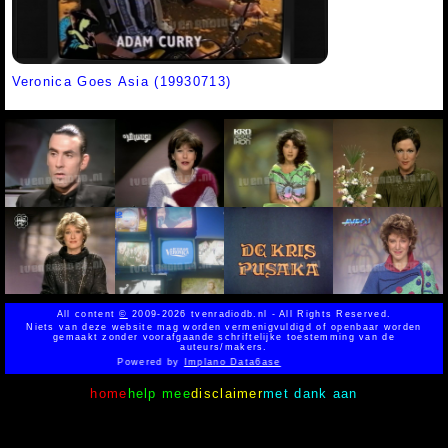
Veronica Goes Asia (19930713)
All content
©
2009-2026 tvenradiodb.nl - All Rights Reserved.
Niets van deze website mag worden vermenigvuldigd of openbaar worden
gemaakt zonder voorafgaande schriftelijke toestemming van de
auteurs/makers.
Powered by
Implano Data6ase
home
help mee
disclaimer
met dank aan