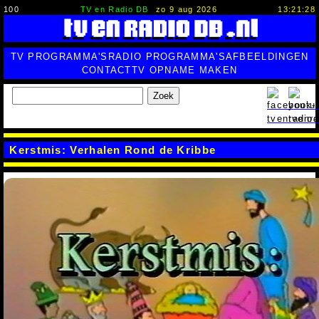
100
TV en Radio DB
zo 9 aug 2026
13:21:29
TV PROGRAMMA'S
RADIO PROGRAMMA'S
AFBEELDINGEN
CONTACT
TV OPNAME MAKEN
Zoek
Kerstmis: Verhalen Rond de Kribbe