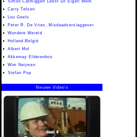
Simon Carmiggelt Leest uit Eigen Werk
Carry Tefsen
Lou Geels
Peter R. De Vries, Misdaadverslaggever
Wondere Wereld
Holland-België
Albert Mol
Akkemay Elderenbos
Wim Neijman
Stefan Pop
Nieuwe Video's