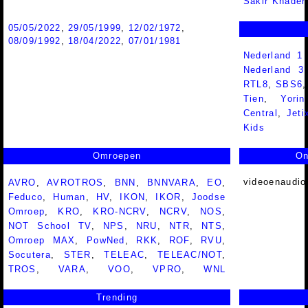
Sakir Khader
05/05/2022
,
29/05/1999
,
12/02/1972
,
08/09/1992
,
18/04/2022
,
07/01/1981
Nederland 1
Nederland 
RTL8
,
SBS6
Tien
,
Yorin
Central
,
Jeti
Kids
Omroepen
On
videoenaudio
AVRO
,
AVROTROS
,
BNN
,
BNNVARA
,
EO
,
Feduco
,
Human
,
HV
,
IKON
,
IKOR
,
Joodse
Omroep
,
KRO
,
KRO-NCRV
,
NCRV
,
NOS
,
NOT School TV
,
NPS
,
NRU
,
NTR
,
NTS
,
Omroep MAX
,
PowNed
,
RKK
,
ROF
,
RVU
,
Socutera
,
STER
,
TELEAC
,
TELEAC/NOT
,
TROS
,
VARA
,
VOO
,
VPRO
,
WNL
Trending