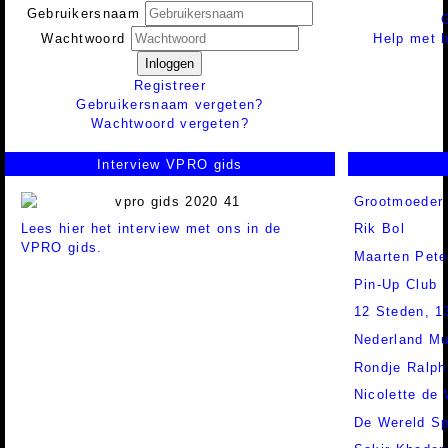
Gebruikersnaam
Help met h
Wachtwoord
Inloggen
Registreer
Gebruikersnaam vergeten?
Wachtwoord vergeten?
Interview VPRO gids
Grootmoeder 
Lees hier het interview met ons in de
Rik Bol
VPRO gids.
Maarten Pete
Pin-Up Club
12 Steden, 1
Nederland Mu
Rondje Ralph
Nicolette de 
De Wereld Sp