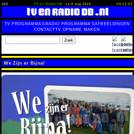
100
TV en Radio DB
za 8 aug 2026
09:12:53
TV PROGRAMMA'S
RADIO PROGRAMMA'S
AFBEELDINGEN
CONTACT
TV OPNAME MAKEN
Zoek
We Zijn er Bijna!