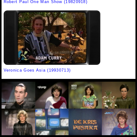
Robert Paul One Man Show (19820918)
Veronica Goes Asia (19930713)