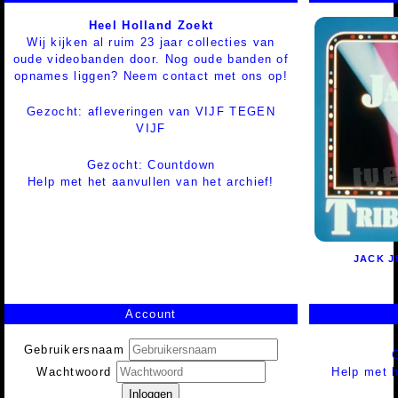
Heel Holland Zoekt
Wij kijken al ruim 23 jaar collecties van
oude videobanden door. Nog oude banden of
opnames liggen? Neem contact met ons op!
Gezocht: afleveringen van VIJF TEGEN
VIJF
Gezocht: Countdown
Help met het aanvullen van het archief!
JACK J
Account
Gebruikersnaam
Help met h
Wachtwoord
Inloggen