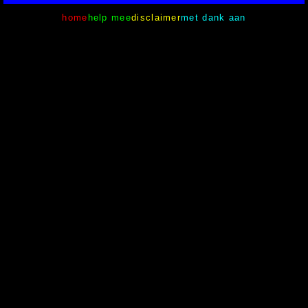
home
help mee
disclaimer
met dank aan