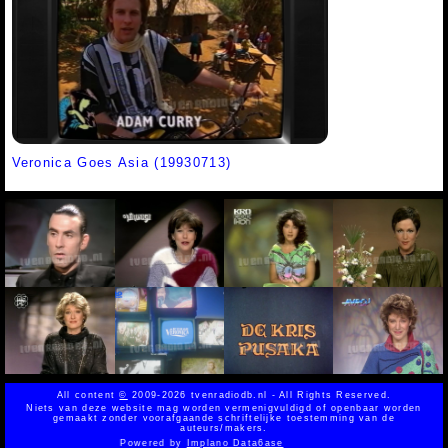
Veronica Goes Asia (19930713)
All content
©
2009-2026 tvenradiodb.nl - All Rights Reserved.
Niets van deze website mag worden vermenigvuldigd of openbaar worden
gemaakt zonder voorafgaande schriftelijke toestemming van de
auteurs/makers.
Powered by
Implano Data6ase