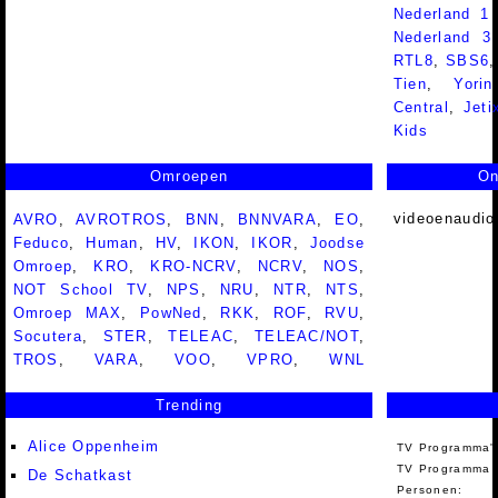
Nederland 1
Nederland 
RTL8
,
SBS6
Tien
,
Yorin
Central
,
Jeti
Kids
Omroepen
On
videoenaudio
AVRO
,
AVROTROS
,
BNN
,
BNNVARA
,
EO
,
Feduco
,
Human
,
HV
,
IKON
,
IKOR
,
Joodse
Omroep
,
KRO
,
KRO-NCRV
,
NCRV
,
NOS
,
NOT School TV
,
NPS
,
NRU
,
NTR
,
NTS
,
Omroep MAX
,
PowNed
,
RKK
,
ROF
,
RVU
,
Socutera
,
STER
,
TELEAC
,
TELEAC/NOT
,
TROS
,
VARA
,
VOO
,
VPRO
,
WNL
Trending
Alice Oppenheim
TV Programma'
TV Programma A
De Schatkast
Personen: