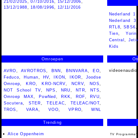
21/02/2025
,
07/10/2016
,
15/12/2006
,
13/12/1988
,
18/08/1996
,
12/11/2016
Nederland 1
Nederland 
RTL8
,
SBS6
Tien
,
Yorin
Central
,
Jeti
Kids
Omroepen
On
videoenaudio
AVRO
,
AVROTROS
,
BNN
,
BNNVARA
,
EO
,
Feduco
,
Human
,
HV
,
IKON
,
IKOR
,
Joodse
Omroep
,
KRO
,
KRO-NCRV
,
NCRV
,
NOS
,
NOT School TV
,
NPS
,
NRU
,
NTR
,
NTS
,
Omroep MAX
,
PowNed
,
RKK
,
ROF
,
RVU
,
Socutera
,
STER
,
TELEAC
,
TELEAC/NOT
,
TROS
,
VARA
,
VOO
,
VPRO
,
WNL
Trending
Alice Oppenheim
TV Programma'