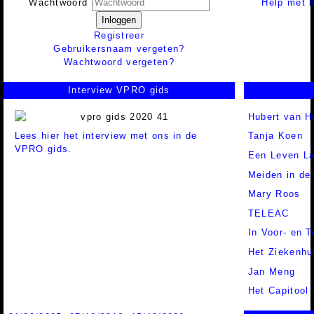
Help met h
Wachtwoord
Inloggen
Registreer
Gebruikersnaam vergeten?
Wachtwoord vergeten?
Interview VPRO gids
Hubert van H
Lees hier het interview met ons in de
Tanja Koen
VPRO gids.
Een Leven L
Meiden in de 
Mary Roos
TELEAC
In Voor- en 
Het Ziekenhu
Jan Meng
Het Capitool