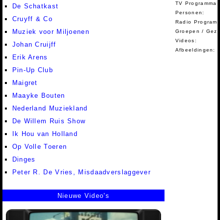
TV Programma A
De Schatkast
Personen:
Cruyff & Co
Radio Programm
Muziek voor Miljoenen
Groepen / Gez
Videos:
Johan Cruijff
Afbeeldingen:
Erik Arens
Pin-Up Club
Maigret
Maayke Bouten
Nederland Muziekland
De Willem Ruis Show
Ik Hou van Holland
Op Volle Toeren
Dinges
Peter R. De Vries, Misdaadverslaggever
Nieuwe Video's