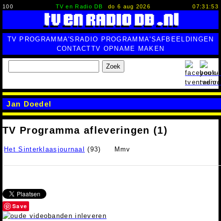
100
TV en Radio DB
do 6 aug 2026
07:31:54
TV PROGRAMMA'S
RADIO PROGRAMMA'S
AFBEELDINGEN
CONTACT
TV OPNAME MAKEN
Zoek
Jan Doedel
TV Programma afleveringen (1)
Het Sinterklaasjournaal
(93)
Mmv
Save