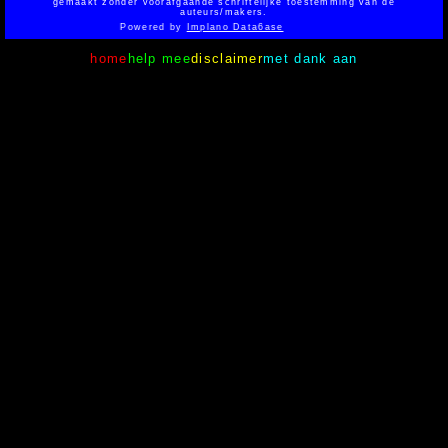
gemaakt zonder voorafgaande schriftelijke toestemming van de
auteurs/makers.
Powered by
Implano Data6ase
home
help mee
disclaimer
met dank aan