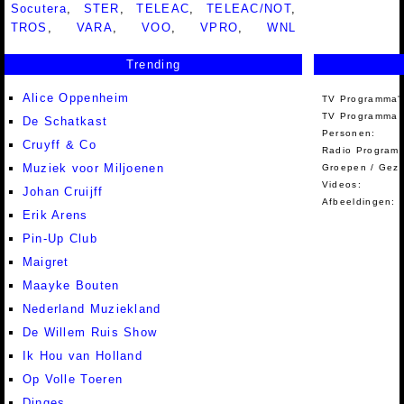
Socutera
,
STER
,
TELEAC
,
TELEAC/NOT
,
TROS
,
VARA
,
VOO
,
VPRO
,
WNL
Trending
Alice Oppenheim
TV Programma'
TV Programma A
De Schatkast
Personen:
Cruyff & Co
Radio Programm
Muziek voor Miljoenen
Groepen / Gez
Videos:
Johan Cruijff
Afbeeldingen:
Erik Arens
Pin-Up Club
Maigret
Maayke Bouten
Nederland Muziekland
De Willem Ruis Show
Ik Hou van Holland
Op Volle Toeren
Dinges