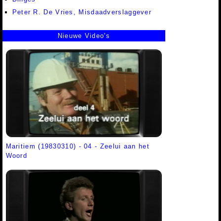
Peter R. De Vries, Misdaadverslaggever
Nieuwe Video's
Maritiem (19830310) - 04 - Zeelui aan het
Woord