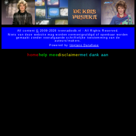
All content
©
2009-2026 tvenradiodb.nl - All Rights Reserved.
Niets van deze website mag worden vermenigvuldigd of openbaar worden
gemaakt zonder voorafgaande schriftelijke toestemming van de
auteurs/makers.
Powered by
Implano Data6ase
home
help mee
disclaimer
met dank aan