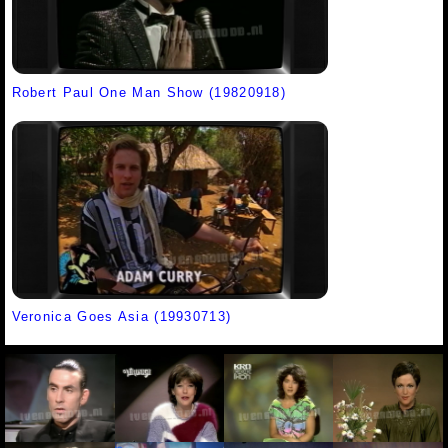
Robert Paul One Man Show (19820918)
Veronica Goes Asia (19930713)