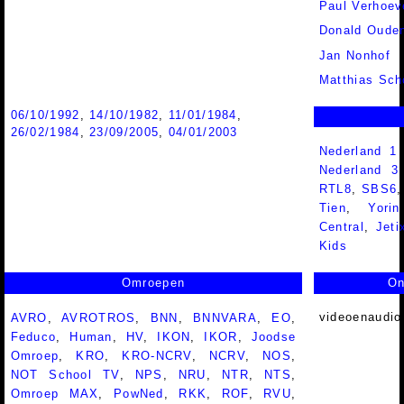
Paul Verhoev
Donald Ouden
Jan Nonhof
Matthias Sch
06/10/1992
,
14/10/1982
,
11/01/1984
,
26/02/1984
,
23/09/2005
,
04/01/2003
Nederland 1
Nederland 
RTL8
,
SBS6
Tien
,
Yorin
Central
,
Jeti
Kids
Omroepen
On
videoenaudio
AVRO
,
AVROTROS
,
BNN
,
BNNVARA
,
EO
,
Feduco
,
Human
,
HV
,
IKON
,
IKOR
,
Joodse
Omroep
,
KRO
,
KRO-NCRV
,
NCRV
,
NOS
,
NOT School TV
,
NPS
,
NRU
,
NTR
,
NTS
,
Omroep MAX
,
PowNed
,
RKK
,
ROF
,
RVU
,