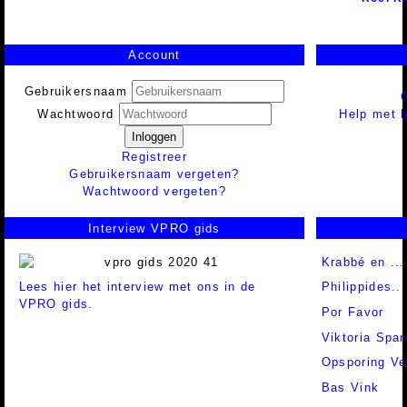
Account
Gebruikersnaam
Help met h
Wachtwoord
Inloggen
Registreer
Gebruikersnaam vergeten?
Wachtwoord vergeten?
Interview VPRO gids
Krabbé en ...
Lees hier het interview met ons in de
Philippides..
VPRO gids.
Por Favor
Viktoria Spa
Opsporing Ve
Bas Vink