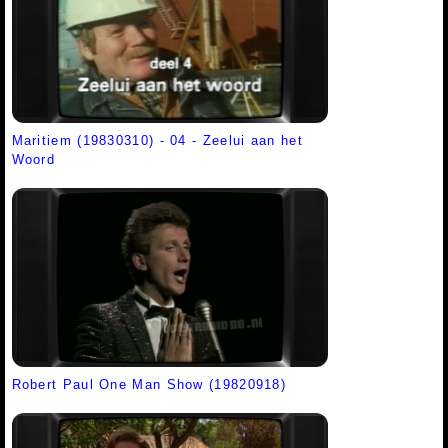
Maritiem (19830310) - 04 - Zeelui aan het
Woord
Robert Paul One Man Show (19820918)