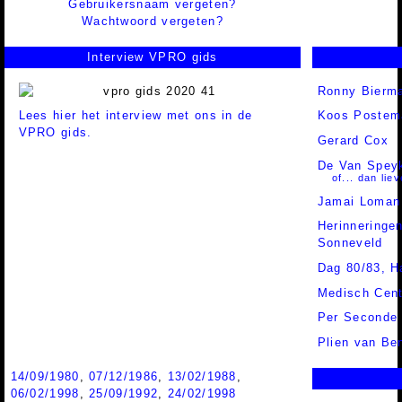
Gebruikersnaam vergeten?
Wachtwoord vergeten?
Interview VPRO gids
Ronny Bierm
Lees hier het interview met ons in de
Koos Postem
VPRO gids.
Gerard Cox
De Van Spey
of... dan lie
Jamai Loman
Herinneringe
Sonneveld
Dag 80/83, H
Medisch Cen
Per Seconde 
Plien van B
14/09/1980
,
07/12/1986
,
13/02/1988
,
06/02/1998
,
25/09/1992
,
24/02/1998