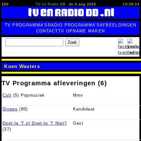
100
TV en Radio DB
do 6 aug 2026
10:36:35
TV PROGRAMMA'S
RADIO PROGRAMMA'S
AFBEELDINGEN
CONTACT
TV OPNAME MAKEN
Zoek
Koen Wauters
TV Programma afleveringen (6)
Cult
(5) Popmuziek
Mmv
Dinges
(80)
Kandidaat
Doet-Ie 'T of Doet-Ie 'T Niet?
Gast
(37)