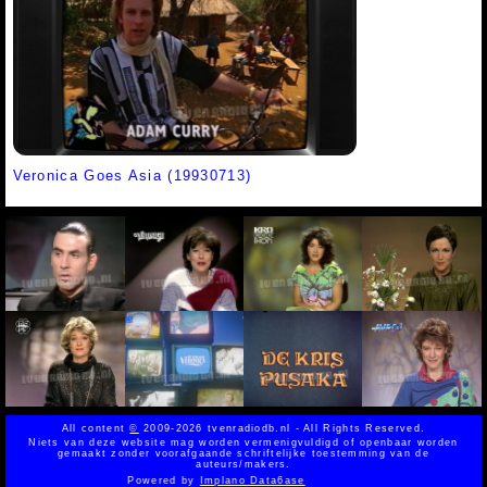
Veronica Goes Asia (19930713)
All content
©
2009-2026 tvenradiodb.nl - All Rights Reserved.
Niets van deze website mag worden vermenigvuldigd of openbaar worden
gemaakt zonder voorafgaande schriftelijke toestemming van de
auteurs/makers.
Powered by
Implano Data6ase