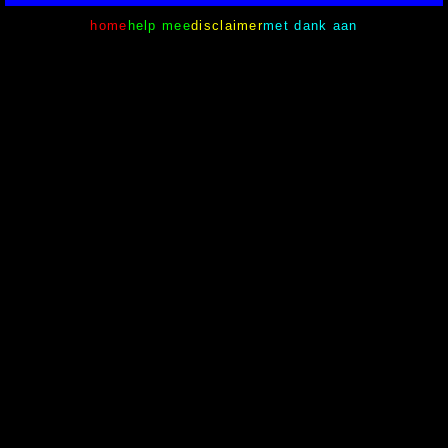
home
help mee
disclaimer
met dank aan