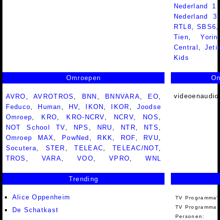
Nederland 1
Nederland 
RTL8
,
SBS6
Tien
,
Yorin
Central
,
Jeti
Kids
Omroepen
On
videoenaudio
AVRO
,
AVROTROS
,
BNN
,
BNNVARA
,
EO
,
Feduco
,
Human
,
HV
,
IKON
,
IKOR
,
Joodse
Omroep
,
KRO
,
KRO-NCRV
,
NCRV
,
NOS
,
NOT School TV
,
NPS
,
NRU
,
NTR
,
NTS
,
Omroep MAX
,
PowNed
,
RKK
,
ROF
,
RVU
,
Socutera
,
STER
,
TELEAC
,
TELEAC/NOT
,
TROS
,
VARA
,
VOO
,
VPRO
,
WNL
Trending
Alice Oppenheim
TV Programma'
TV Programma A
De Schatkast
Personen: