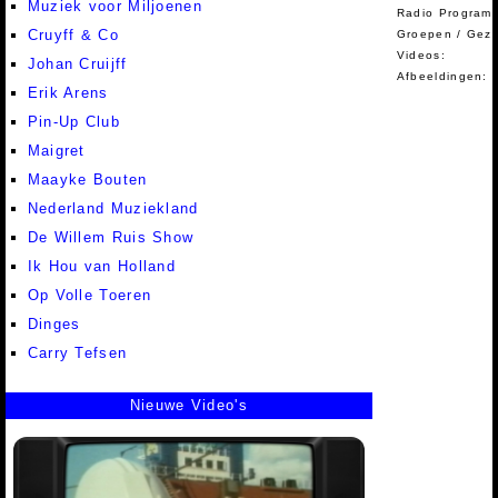
Muziek voor Miljoenen
Radio Programm
Cruyff & Co
Groepen / Gez
Videos:
Johan Cruijff
Afbeeldingen:
Erik Arens
Pin-Up Club
Maigret
Maayke Bouten
Nederland Muziekland
De Willem Ruis Show
Ik Hou van Holland
Op Volle Toeren
Dinges
Carry Tefsen
Nieuwe Video's