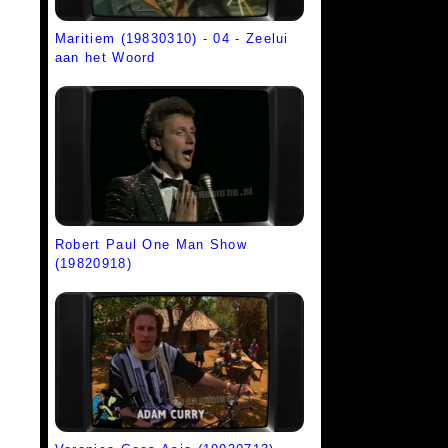
Maritiem (19830310) - 04 - Zeelui
aan het Woord
Robert Paul One Man Show
(19820918)