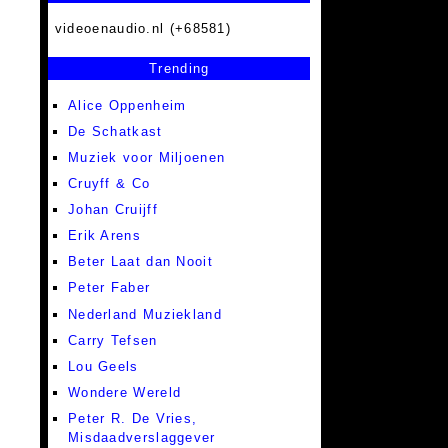
videoenaudio.nl (+68581)
Trending
Alice Oppenheim
De Schatkast
Muziek voor Miljoenen
Cruyff & Co
Johan Cruijff
Erik Arens
Beter Laat dan Nooit
Peter Faber
Nederland Muziekland
Carry Tefsen
Lou Geels
Wondere Wereld
Peter R. De Vries,
Misdaadverslaggever