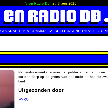
TV en Radio DB
za 8 aug 2026
MMA'S
RADIO PROGRAMMA'S
AFBEELDINGEN
CONTACT
TV OP
Natuurdocumentaire over het polderlandschap in en
om een dorp op de grens van het oude en het nieuwe
land.
Uitgezonden door
AVRO