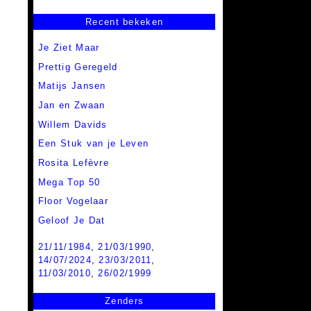
Recent bekeken
Je Ziet Maar
Prettig Geregeld
Matijs Jansen
Jan en Zwaan
Willem Davids
Een Stuk van je Leven
Rosita Lefèvre
Mega Top 50
Floor Vogelaar
Geloof Je Dat
21/11/1984
,
21/03/1990
,
14/07/2024
,
23/03/2011
,
11/03/2010
,
26/02/1999
Zenders