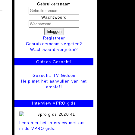
Gebruikersnaam
Wachtwoord
Inloggen
Registreer
Gebruikersnaam vergeten?
Wachtwoord vergeten?
Gidsen Gezocht!
Gezocht: TV Gidsen
Help met het aanvullen van het
archief!
Interview VPRO gids
Lees hier het interview met ons
in de VPRO gids.