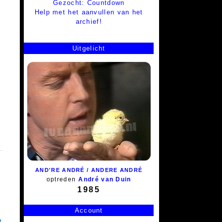
Gezocht: Countdown
Help met het aanvullen van het
archief!
Uitgelicht
AND'RE ANDRÉ / ANDERE ANDRÉ
optreden
André van Duin
1985
Account