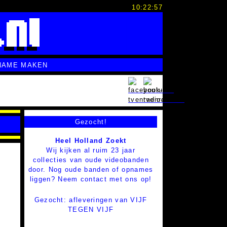
10:22:58
NAME MAKEN
Gezocht!
Heel Holland Zoekt
Wij kijken al ruim 23 jaar
collecties van oude videobanden
door. Nog oude banden of opnames
liggen? Neem contact met ons op!
Gezocht: afleveringen van VIJF
TEGEN VIJF