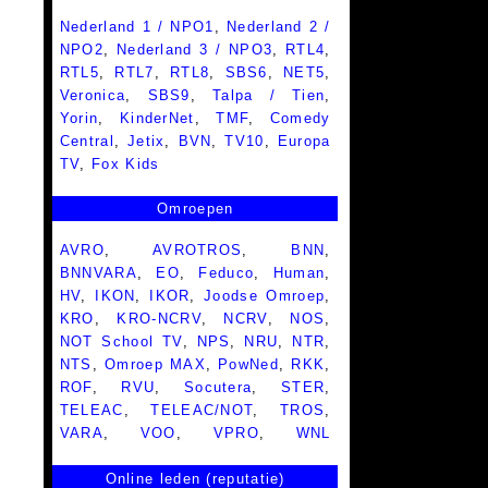
Nederland 1 / NPO1
,
Nederland 2 /
NPO2
,
Nederland 3 / NPO3
,
RTL4
,
RTL5
,
RTL7
,
RTL8
,
SBS6
,
NET5
,
Veronica
,
SBS9
,
Talpa / Tien
,
Yorin
,
KinderNet
,
TMF
,
Comedy
Central
,
Jetix
,
BVN
,
TV10
,
Europa
TV
,
Fox Kids
Omroepen
AVRO
,
AVROTROS
,
BNN
,
BNNVARA
,
EO
,
Feduco
,
Human
,
HV
,
IKON
,
IKOR
,
Joodse Omroep
,
KRO
,
KRO-NCRV
,
NCRV
,
NOS
,
NOT School TV
,
NPS
,
NRU
,
NTR
,
NTS
,
Omroep MAX
,
PowNed
,
RKK
,
ROF
,
RVU
,
Socutera
,
STER
,
TELEAC
,
TELEAC/NOT
,
TROS
,
VARA
,
VOO
,
VPRO
,
WNL
Online leden (reputatie)