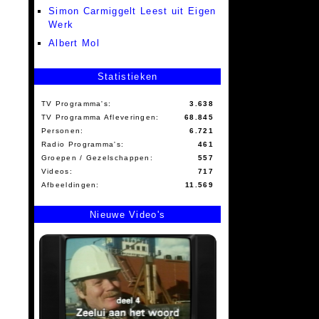
Simon Carmiggelt Leest uit Eigen
Werk
Albert Mol
Statistieken
TV Programma's:
3.638
TV Programma Afleveringen:
68.845
Personen:
6.721
Radio Programma's:
461
Groepen / Gezelschappen:
557
Videos:
717
Afbeeldingen:
11.569
Nieuwe Video's