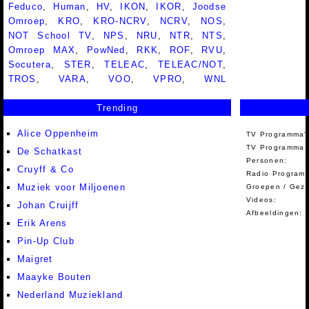
Feduco
,
Human
,
HV
,
IKON
,
IKOR
,
Joodse
Omroep
,
KRO
,
KRO-NCRV
,
NCRV
,
NOS
,
NOT School TV
,
NPS
,
NRU
,
NTR
,
NTS
,
Omroep MAX
,
PowNed
,
RKK
,
ROF
,
RVU
,
Socutera
,
STER
,
TELEAC
,
TELEAC/NOT
,
TROS
,
VARA
,
VOO
,
VPRO
,
WNL
Trending
Alice Oppenheim
TV Programma'
TV Programma A
De Schatkast
Personen:
Cruyff & Co
Radio Programm
Muziek voor Miljoenen
Groepen / Gez
Videos:
Johan Cruijff
Afbeeldingen:
Erik Arens
Pin-Up Club
Maigret
Maayke Bouten
Nederland Muziekland