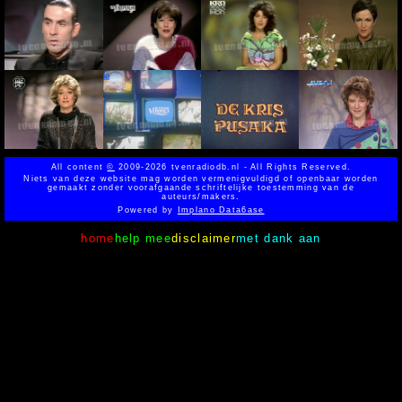
All content
©
2009-2026 tvenradiodb.nl - All Rights Reserved.
Niets van deze website mag worden vermenigvuldigd of openbaar worden
gemaakt zonder voorafgaande schriftelijke toestemming van de
auteurs/makers.
Powered by
Implano Data6ase
home
help mee
disclaimer
met dank aan