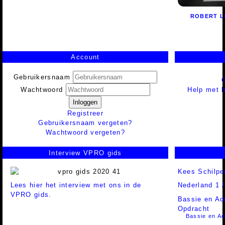
ROBERT L
Account
Gebruikersnaam
Help met h
Wachtwoord
Inloggen
Registreer
Gebruikersnaam vergeten?
Wachtwoord vergeten?
Interview VPRO gids
Kees Schilpe
Lees hier het interview met ons in de
Nederland 1 
VPRO gids.
Bassie en Ad
Opdracht
Bassie en Ad