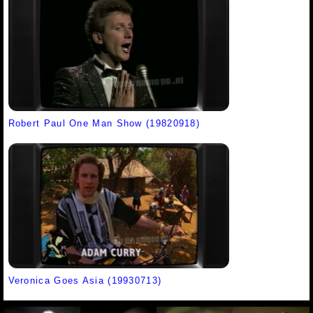
Robert Paul One Man Show (19820918)
Veronica Goes Asia (19930713)