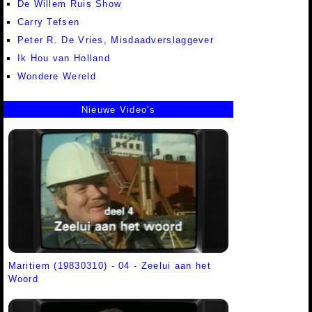
De Willem Ruis Show
Carry Tefsen
Peter R. De Vries, Misdaadverslaggever
Ik Hou van Holland
Wondere Wereld
Nieuwe Video's
Maritiem (19830310) - 04 - Zeelui aan het
Woord