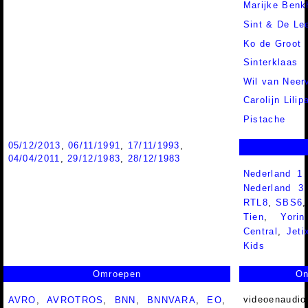
Marijke Benk
Sint & De Le
Ko de Groot
Sinterklaas
Wil van Neer
Carolijn Lilip
Pistache
05/12/2013
,
06/11/1991
,
17/11/1993
,
04/04/2011
,
29/12/1983
,
28/12/1983
Nederland 1
Nederland 
RTL8
,
SBS6
Tien
,
Yorin
Central
,
Jeti
Kids
Omroepen
On
videoenaudio
AVRO
,
AVROTROS
,
BNN
,
BNNVARA
,
EO
,