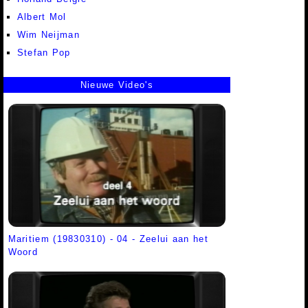
Albert Mol
Wim Neijman
Stefan Pop
Nieuwe Video's
Maritiem (19830310) - 04 - Zeelui aan het
Woord