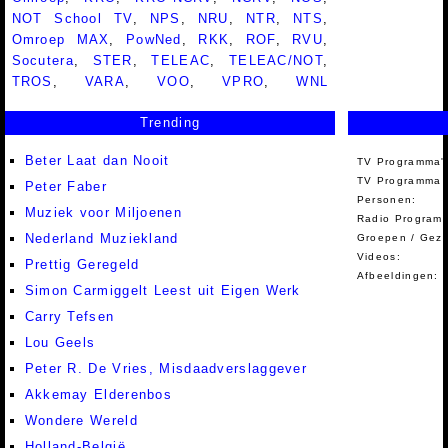
NOT School TV
,
NPS
,
NRU
,
NTR
,
NTS
,
Omroep MAX
,
PowNed
,
RKK
,
ROF
,
RVU
,
Socutera
,
STER
,
TELEAC
,
TELEAC/NOT
,
TROS
,
VARA
,
VOO
,
VPRO
,
WNL
Trending
Beter Laat dan Nooit
TV Programma'
TV Programma A
Peter Faber
Personen:
Muziek voor Miljoenen
Radio Programm
Nederland Muziekland
Groepen / Gez
Videos:
Prettig Geregeld
Afbeeldingen:
Simon Carmiggelt Leest uit Eigen Werk
Carry Tefsen
Lou Geels
Peter R. De Vries, Misdaadverslaggever
Akkemay Elderenbos
Wondere Wereld
Holland-België