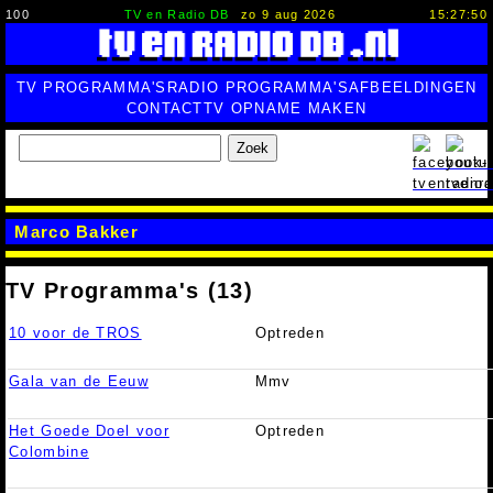
100
TV en Radio DB
zo 9 aug 2026
15:27:50
TV PROGRAMMA'S
RADIO PROGRAMMA'S
AFBEELDINGEN
CONTACT
TV OPNAME MAKEN
Zoek
Marco Bakker
TV Programma's (13)
10 voor de TROS
Optreden
Gala van de Eeuw
Mmv
Het Goede Doel voor
Optreden
Colombine