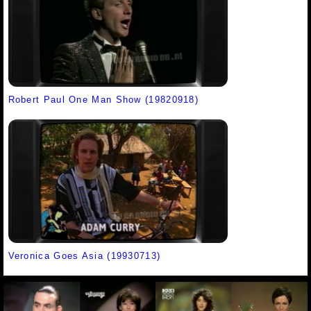
Robert Paul One Man Show (19820918)
Veronica Goes Asia (19930713)