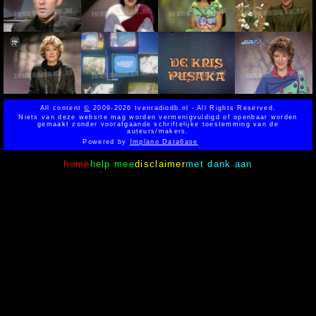
All content
©
2009-2026 tvenradiodb.nl - All Rights Reserved.
Niets van deze website mag worden vermenigvuldigd of openbaar worden
gemaakt zonder voorafgaande schriftelijke toestemming van de
auteurs/makers.
Powered by
Implano Data6ase
home
help mee
disclaimer
met dank aan