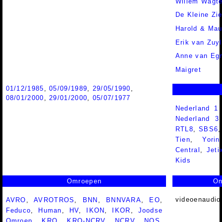
Willem Wagte
De Kleine Zie
Harold & Ma
Erik van Zuy
Anne van Eg
Maigret
01/12/1985
,
05/09/1989
,
29/05/1990
,
08/01/2000
,
29/01/2000
,
05/07/1977
Nederland 1
Nederland 
RTL8
,
SBS6
Tien
,
Yorin
Central
,
Jeti
Kids
Omroepen
On
videoenaudio
AVRO
,
AVROTROS
,
BNN
,
BNNVARA
,
EO
,
Feduco
,
Human
,
HV
,
IKON
,
IKOR
,
Joodse
Omroep
,
KRO
,
KRO-NCRV
,
NCRV
,
NOS
,