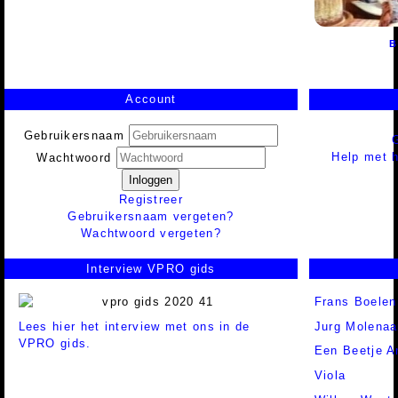
B
Account
Gebruikersnaam
Help met h
Wachtwoord
Inloggen
Registreer
Gebruikersnaam vergeten?
Wachtwoord vergeten?
Interview VPRO gids
Frans Boelen
Lees hier het interview met ons in de
Jurg Molenaa
VPRO gids.
Een Beetje A
Viola