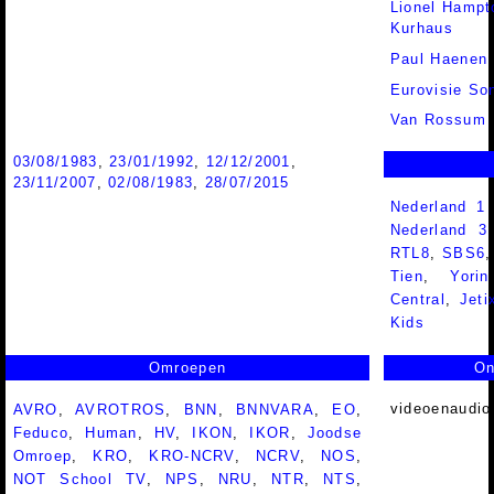
Lionel Hampto
Kurhaus
Paul Haenen 
Eurovisie Son
Van Rossum
03/08/1983
,
23/01/1992
,
12/12/2001
,
23/11/2007
,
02/08/1983
,
28/07/2015
Nederland 1
Nederland 
RTL8
,
SBS6
Tien
,
Yorin
Central
,
Jeti
Kids
Omroepen
On
videoenaudio
AVRO
,
AVROTROS
,
BNN
,
BNNVARA
,
EO
,
Feduco
,
Human
,
HV
,
IKON
,
IKOR
,
Joodse
Omroep
,
KRO
,
KRO-NCRV
,
NCRV
,
NOS
,
NOT School TV
,
NPS
,
NRU
,
NTR
,
NTS
,