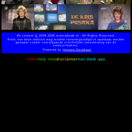
All content
©
2009-2026 tvenradiodb.nl - All Rights Reserved.
Niets van deze website mag worden vermenigvuldigd of openbaar worden
gemaakt zonder voorafgaande schriftelijke toestemming van de
auteurs/makers.
Powered by
Implano Data6ase
home
help mee
disclaimer
met dank aan