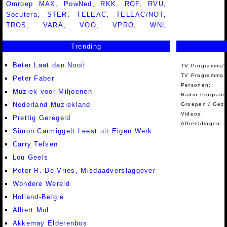
Omroep MAX
,
PowNed
,
RKK
,
ROF
,
RVU
,
Socutera
,
STER
,
TELEAC
,
TELEAC/NOT
,
TROS
,
VARA
,
VOO
,
VPRO
,
WNL
Trending
Beter Laat dan Nooit
TV Programma'
TV Programma A
Peter Faber
Personen:
Muziek voor Miljoenen
Radio Programm
Nederland Muziekland
Groepen / Gez
Videos:
Prettig Geregeld
Afbeeldingen:
Simon Carmiggelt Leest uit Eigen Werk
Carry Tefsen
Lou Geels
Peter R. De Vries, Misdaadverslaggever
Wondere Wereld
Holland-België
Albert Mol
Akkemay Elderenbos