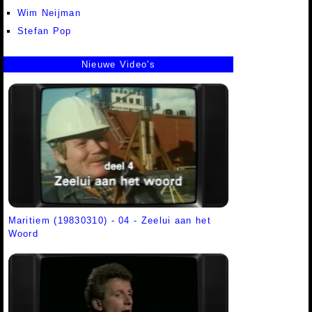
Wim Neijman
Stefan Pop
Nieuwe Video's
Maritiem (19830310) - 04 - Zeelui aan het
Woord