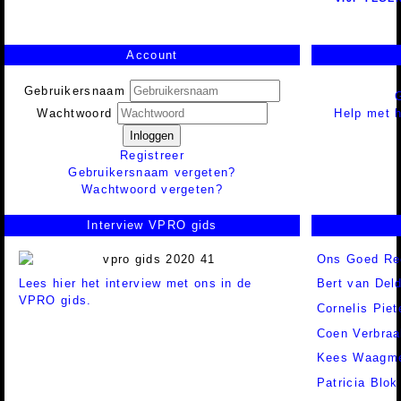
Account
Gebruikersnaam
Help met h
Wachtwoord
Inloggen
Registreer
Gebruikersnaam vergeten?
Wachtwoord vergeten?
Interview VPRO gids
Ons Goed Re
Lees hier het interview met ons in de
Bert van Del
VPRO gids.
Cornelis Piet
Coen Verbraa
Kees Waagme
Patricia Blok