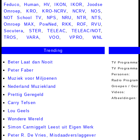
Feduco
,
Human
,
HV
,
IKON
,
IKOR
,
Joodse
Omroep
,
KRO
,
KRO-NCRV
,
NCRV
,
NOS
,
NOT School TV
,
NPS
,
NRU
,
NTR
,
NTS
,
Omroep MAX
,
PowNed
,
RKK
,
ROF
,
RVU
,
Socutera
,
STER
,
TELEAC
,
TELEAC/NOT
,
TROS
,
VARA
,
VOO
,
VPRO
,
WNL
Trending
Beter Laat dan Nooit
TV Programma'
TV Programma A
Peter Faber
Personen:
Muziek voor Miljoenen
Radio Programm
Nederland Muziekland
Groepen / Gez
Videos:
Prettig Geregeld
Afbeeldingen:
Carry Tefsen
Lou Geels
Wondere Wereld
Simon Carmiggelt Leest uit Eigen Werk
Peter R. De Vries, Misdaadverslaggever