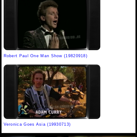
Robert Paul One Man Show (19820918)
Veronica Goes Asia (19930713)