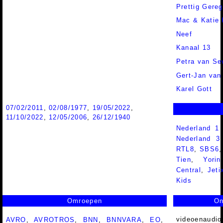
Prettig Gereg
Mac & Katie 
Neef
Kanaal 13
Petra van Se
Gert-Jan va
Karel Gott
07/02/2011
,
02/08/1977
,
19/05/2022
,
11/10/2022
,
12/05/2006
,
26/12/1940
Nederland 1
Nederland 
RTL8
,
SBS6
Tien
,
Yorin
Central
,
Jeti
Kids
Omroepen
On
videoenaudio
AVRO
,
AVROTROS
,
BNN
,
BNNVARA
,
EO
,