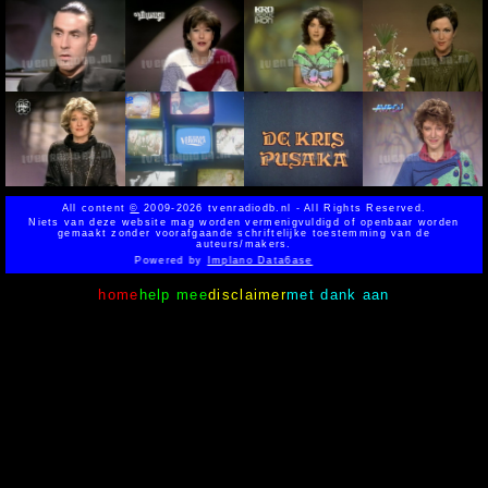
All content
©
2009-2026 tvenradiodb.nl - All Rights Reserved.
Niets van deze website mag worden vermenigvuldigd of openbaar worden
gemaakt zonder voorafgaande schriftelijke toestemming van de
auteurs/makers.
Powered by
Implano Data6ase
home
help mee
disclaimer
met dank aan