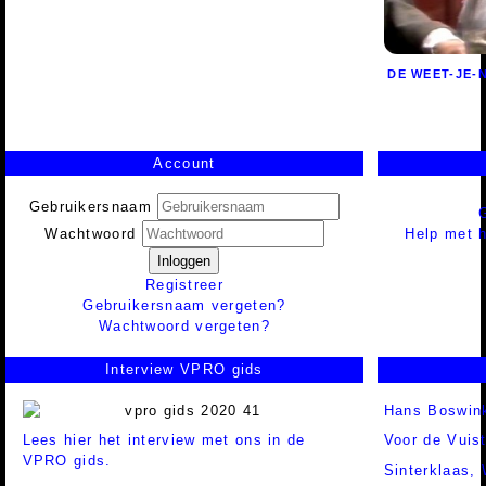
DE WEET-JE-
Account
Gebruikersnaam
Help met h
Wachtwoord
Inloggen
Registreer
Gebruikersnaam vergeten?
Wachtwoord vergeten?
Interview VPRO gids
Hans Boswin
Lees hier het interview met ons in de
Voor de Vuis
VPRO gids.
Sinterklaas,