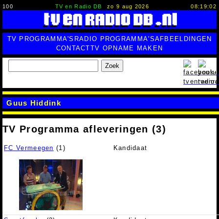
100
TV en Radio DB
zo 9 aug 2026
08:19:03
TV PROGRAMMA'S
RADIO PROGRAMMA'S
AFBEELDINGEN
CONTACT
TV OPNAME MAKEN
Zoek
Guus Hiddink
TV Programma afleveringen (3)
FC Vermeegen
(1)
Kandidaat