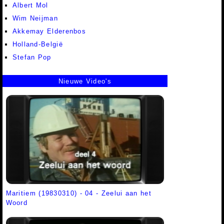
Albert Mol
Wim Neijman
Akkemay Elderenbos
Holland-België
Stefan Pop
Nieuwe Video's
Maritiem (19830310) - 04 - Zeelui aan het
Woord