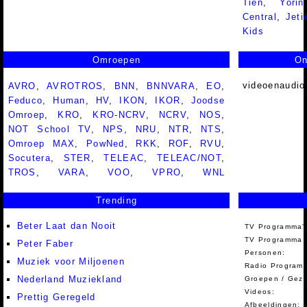
Tien
,
Yorin
Central
,
Jeti
Kids
Omroepen
On
videoenaudio
AVRO
,
AVROTROS
,
BNN
,
BNNVARA
,
EO
,
Feduco
,
Human
,
HV
,
IKON
,
IKOR
,
Joodse
Omroep
,
KRO
,
KRO-NCRV
,
NCRV
,
NOS
,
NOT School TV
,
NPS
,
NRU
,
NTR
,
NTS
,
Omroep MAX
,
PowNed
,
RKK
,
ROF
,
RVU
,
Socutera
,
STER
,
TELEAC
,
TELEAC/NOT
,
TROS
,
VARA
,
VOO
,
VPRO
,
WNL
Trending
Beter Laat dan Nooit
TV Programma'
TV Programma A
Peter Faber
Personen:
Muziek voor Miljoenen
Radio Programm
Nederland Muziekland
Groepen / Gez
Videos:
Prettig Geregeld
Afbeeldingen: