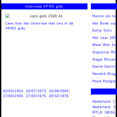
Interview VPRO gids
Humor om te
Lees hier het interview met ons in de
Het Boek van
VPRO gids.
Eefje Smit
Het Jaar 100
Weet Wat Je
Augustus Ro
Aagje Ritsem
David Garric
Hendrik Bru
Huub Hangop
02/05/1924
,
10/07/1973
,
16/09/2003
,
27/06/2000
,
27/03/1975
,
20/02/1976
Nederland 1
Nederland 
RTL8
,
SBS6