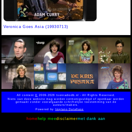
Veronica Goes Asia (19930713)
All content
©
2009-2026 tvenradiodb.nl - All Rights Reserved.
Niets van deze website mag worden vermenigvuldigd of openbaar worden
gemaakt zonder voorafgaande schriftelijke toestemming van de
auteurs/makers.
Powered by
Implano Data6ase
home
help mee
disclaimer
met dank aan