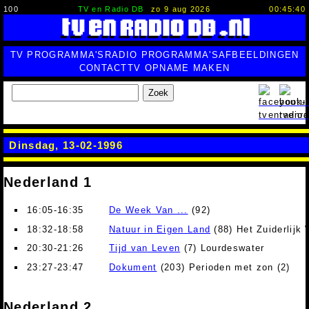
100
TV en Radio DB
zo 9 aug 2026
00:45:41
TV PROGRAMMA'S
RADIO PROGRAMMA'S
AFBEELDINGEN
CONTACT
TV OPNAME MAKEN
Zoek
Dinsdag, 13-02-1996
Nederland 1
16:05-16:35
De Week Van ...
(92)
18:32-18:58
Natuur in Eigen Land
(88) Het Zuiderlijk 
20:30-21:26
Tijd van Leven
(7) Lourdeswater
23:27-23:47
Dokument
(203) Perioden met zon (2)
Nederland 2