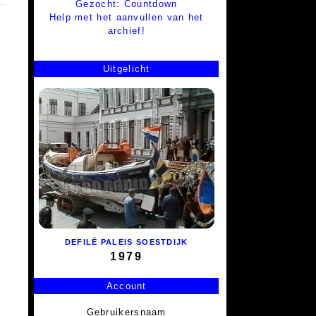
Gezocht: Countdown
Help met het aanvullen van het
archief!
Uitgelicht
DEFILÉ PALEIS SOESTDIJK
1979
Account
Gebruikersnaam