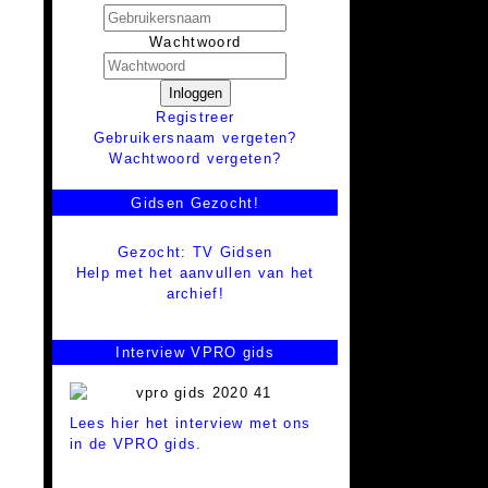
Wachtwoord
Inloggen
Registreer
Gebruikersnaam vergeten?
Wachtwoord vergeten?
Gidsen Gezocht!
Gezocht: TV Gidsen
Help met het aanvullen van het
archief!
Interview VPRO gids
Lees hier het interview met ons
in de VPRO gids.