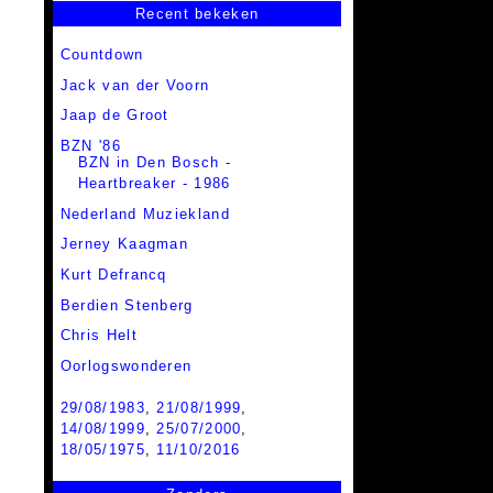
Recent bekeken
Countdown
Jack van der Voorn
Jaap de Groot
BZN '86
BZN in Den Bosch -
Heartbreaker - 1986
Nederland Muziekland
Jerney Kaagman
Kurt Defrancq
Berdien Stenberg
Chris Helt
Oorlogswonderen
29/08/1983
,
21/08/1999
,
14/08/1999
,
25/07/2000
,
18/05/1975
,
11/10/2016