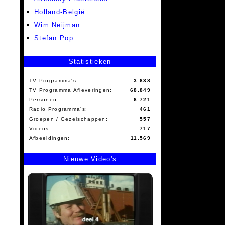
Holland-België
Wim Neijman
Stefan Pop
Statistieken
TV Programma's:
3.638
TV Programma Afleveringen:
68.849
Personen:
6.721
Radio Programma's:
461
Groepen / Gezelschappen:
557
Videos:
717
Afbeeldingen:
11.569
Nieuwe Video's