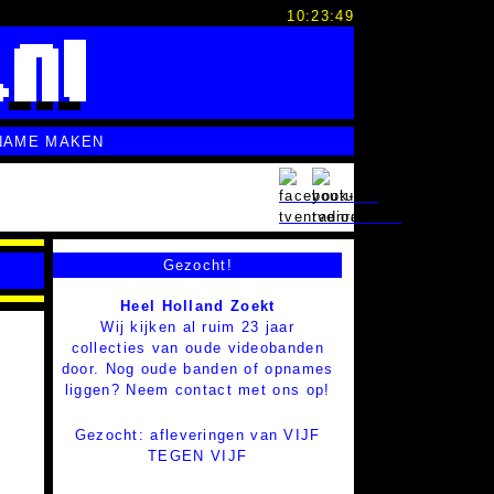
10:23:50
NAME MAKEN
Gezocht!
Heel Holland Zoekt
Wij kijken al ruim 23 jaar
collecties van oude videobanden
door. Nog oude banden of opnames
liggen? Neem contact met ons op!
Gezocht: afleveringen van VIJF
TEGEN VIJF