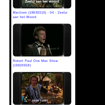
Maritiem (19830310) - 04 - Zeelui
aan het Woord
Robert Paul One Man Show
(19820918)