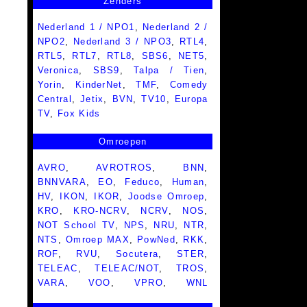
Zenders
Nederland 1 / NPO1
,
Nederland 2 /
NPO2
,
Nederland 3 / NPO3
,
RTL4
,
RTL5
,
RTL7
,
RTL8
,
SBS6
,
NET5
,
Veronica
,
SBS9
,
Talpa / Tien
,
Yorin
,
KinderNet
,
TMF
,
Comedy
Central
,
Jetix
,
BVN
,
TV10
,
Europa
TV
,
Fox Kids
Omroepen
AVRO
,
AVROTROS
,
BNN
,
BNNVARA
,
EO
,
Feduco
,
Human
,
HV
,
IKON
,
IKOR
,
Joodse Omroep
,
KRO
,
KRO-NCRV
,
NCRV
,
NOS
,
NOT School TV
,
NPS
,
NRU
,
NTR
,
NTS
,
Omroep MAX
,
PowNed
,
RKK
,
ROF
,
RVU
,
Socutera
,
STER
,
TELEAC
,
TELEAC/NOT
,
TROS
,
VARA
,
VOO
,
VPRO
,
WNL