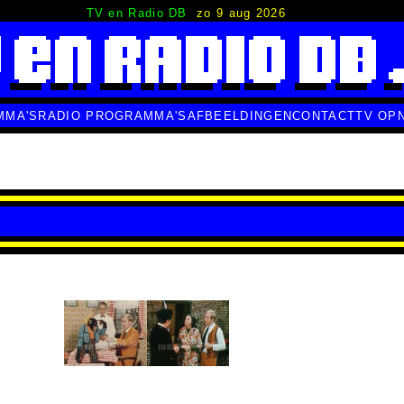
TV en Radio DB
zo 9 aug 2026
MMA'S
RADIO PROGRAMMA'S
AFBEELDINGEN
CONTACT
TV OP