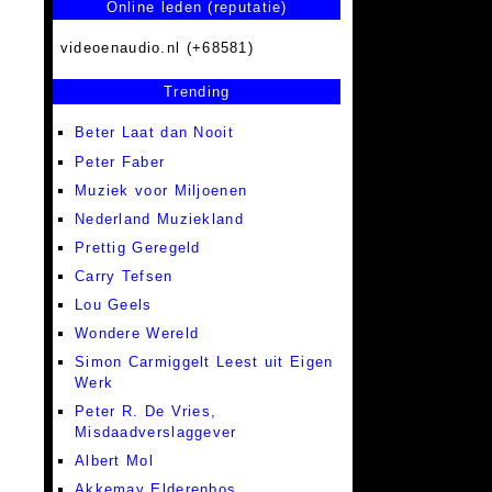
Online leden (reputatie)
videoenaudio.nl (+68581)
Trending
Beter Laat dan Nooit
Peter Faber
Muziek voor Miljoenen
Nederland Muziekland
Prettig Geregeld
Carry Tefsen
Lou Geels
Wondere Wereld
Simon Carmiggelt Leest uit Eigen
Werk
Peter R. De Vries,
Misdaadverslaggever
Albert Mol
Akkemay Elderenbos