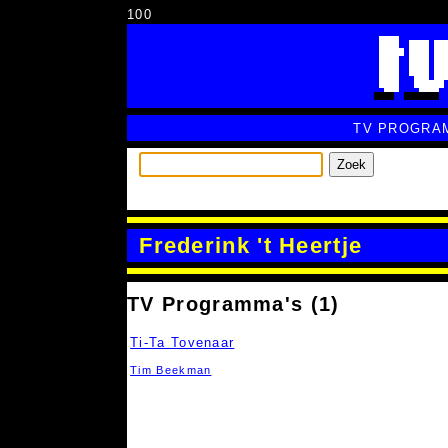
100
TV PROGRA
Zoek
Frederink 't Heertje
TV Programma's (1)
Ti-Ta Tovenaar
Tim Beekman