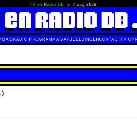
TV en Radio DB
vr 7 aug 2026
MMA'S
RADIO PROGRAMMA'S
AFBEELDINGEN
CONTACT
TV OP
1)