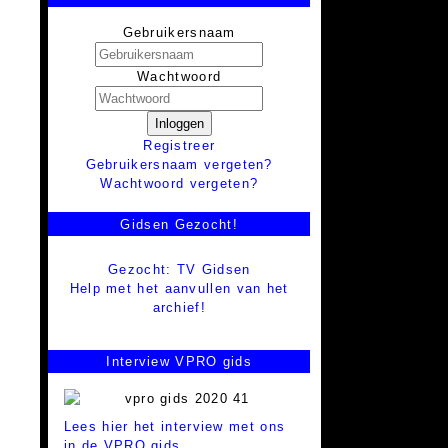
Gebruikersnaam
Wachtwoord
Inloggen
Registreer
Gebruikersnaam vergeten?
Wachtwoord vergeten?
Gidsen Gezocht!
Gezocht: TV Gidsen
Help met het aanvullen van het
archief!
Interview VPRO gids
Lees hier het interview met ons
in de VPRO gids.