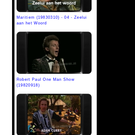
Maritiem (19830310) - 04 - Zeelui
aan het Woord
Robert Paul One Man Show
(19820918)