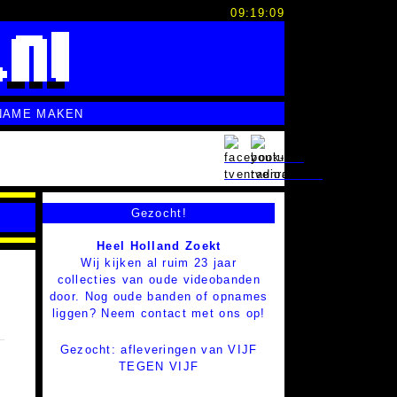
09:19:09
NAME MAKEN
Gezocht!
Heel Holland Zoekt
Wij kijken al ruim 23 jaar
collecties van oude videobanden
door. Nog oude banden of opnames
liggen? Neem contact met ons op!
Gezocht: afleveringen van VIJF
TEGEN VIJF