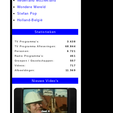
Nederland Muziekland
Wondere Wereld
Stefan Pop
Holland-België
Statistieken
TV Programma's:
3.638
TV Programma Afleveringen:
68.844
Personen:
6.721
Radio Programma's:
461
Groepen / Gezelschappen:
557
Videos:
717
Afbeeldingen:
11.569
Nieuwe Video's