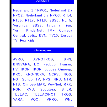
Zenders
Nederland 1 / NPO1
,
Nederland 2 /
NPO2
,
Nederland 3 / NPO3
,
RTL4
,
RTL5
,
RTL7
,
RTL8
,
SBS6
,
NET5
,
Veronica
,
SBS9
,
Talpa / Tien
,
Yorin
,
KinderNet
,
TMF
,
Comedy
Central
,
Jetix
,
BVN
,
TV10
,
Europa
TV
,
Fox Kids
Omroepen
AVRO
,
AVROTROS
,
BNN
,
BNNVARA
,
EO
,
Feduco
,
Human
,
HV
,
IKON
,
IKOR
,
Joodse Omroep
,
KRO
,
KRO-NCRV
,
NCRV
,
NOS
,
NOT School TV
,
NPS
,
NRU
,
NTR
,
NTS
,
Omroep MAX
,
PowNed
,
RKK
,
ROF
,
RVU
,
Socutera
,
STER
,
TELEAC
,
TELEAC/NOT
,
TROS
,
VARA
,
VOO
,
VPRO
,
WNL