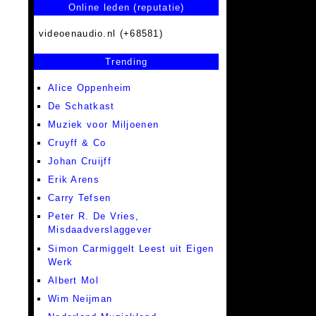
Online leden (reputatie)
videoenaudio.nl (+68581)
Trending
Alice Oppenheim
De Schatkast
Muziek voor Miljoenen
Cruyff & Co
Johan Cruijff
Erik Arens
Carry Tefsen
Peter R. De Vries,
Misdaadverslaggever
Simon Carmiggelt Leest uit Eigen
Werk
Albert Mol
Wim Neijman