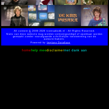
All content
©
2009-2026 tvenradiodb.nl - All Rights Reserved.
Niets van deze website mag worden vermenigvuldigd of openbaar worden
gemaakt zonder voorafgaande schriftelijke toestemming van de
auteurs/makers.
Powered by
Implano Data6ase
home
help mee
disclaimer
met dank aan