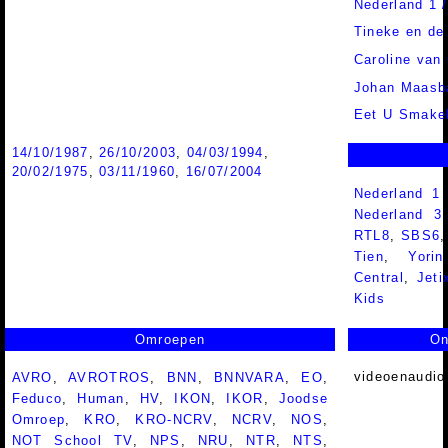
Nederland 1 
Tineke en de
Caroline van
Johan Maasb
Eet U Smakel
14/10/1987
,
26/10/2003
,
04/03/1994
,
20/02/1975
,
03/11/1960
,
16/07/2004
Nederland 1
Nederland 
RTL8
,
SBS6
Tien
,
Yorin
Central
,
Jeti
Kids
Omroepen
On
videoenaudio
AVRO
,
AVROTROS
,
BNN
,
BNNVARA
,
EO
,
Feduco
,
Human
,
HV
,
IKON
,
IKOR
,
Joodse
Omroep
,
KRO
,
KRO-NCRV
,
NCRV
,
NOS
,
NOT School TV
,
NPS
,
NRU
,
NTR
,
NTS
,