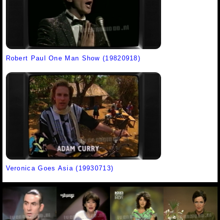
Robert Paul One Man Show (19820918)
Veronica Goes Asia (19930713)