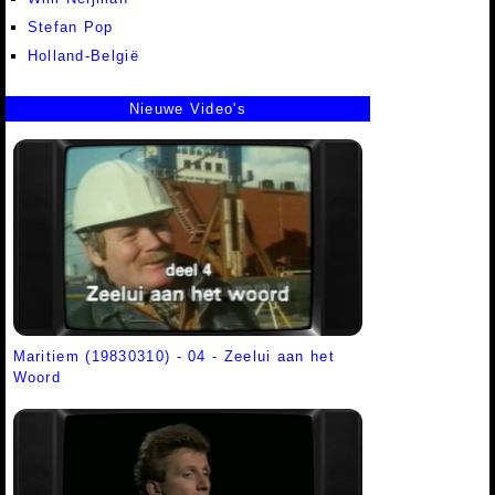
Stefan Pop
Holland-België
Nieuwe Video's
Maritiem (19830310) - 04 - Zeelui aan het
Woord