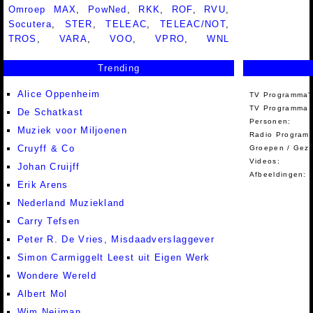
Omroep MAX
,
PowNed
,
RKK
,
ROF
,
RVU
,
Socutera
,
STER
,
TELEAC
,
TELEAC/NOT
,
TROS
,
VARA
,
VOO
,
VPRO
,
WNL
Trending
Alice Oppenheim
TV Programma'
TV Programma A
De Schatkast
Personen:
Muziek voor Miljoenen
Radio Programm
Cruyff & Co
Groepen / Gez
Videos:
Johan Cruijff
Afbeeldingen:
Erik Arens
Nederland Muziekland
Carry Tefsen
Peter R. De Vries, Misdaadverslaggever
Simon Carmiggelt Leest uit Eigen Werk
Wondere Wereld
Albert Mol
Wim Neijman