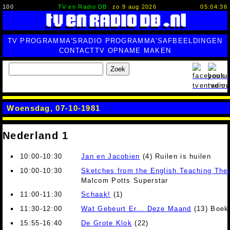
100
TV en Radio DB
zo 9 aug 2026
05:04:37
TV PROGRAMMA'S
RADIO PROGRAMMA'S
AFBEELDINGEN
CONTACT
TV OPNAME MAKEN
Zoek
Woensdag, 07-10-1981
Nederland 1
10:00-10:30
Jan en Jacobien
(4) Ruilen is huilen
10:00-10:30
Sketches from the English Teaching The
Malcom Potts Superstar
11:00-11:30
Schaak!
(1)
11:30-12:00
Wat Gebeurt Er... Deze Maand
(13) Boeke
15:55-16:40
De Grote Klok
(22)