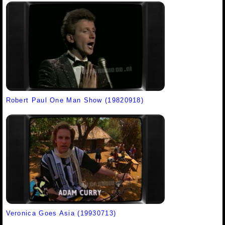
Robert Paul One Man Show (19820918)
Veronica Goes Asia (19930713)