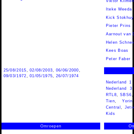
Viktor Klime
Iteke Weeda
Kick Stokhu
Pieter Prins
Aarnout van 
Helen Schnei
Kees Boas
Peter Faber
25/08/2015
,
02/08/2003
,
06/06/2000
,
09/03/1972
,
01/05/1975
,
26/07/1974
Nederland 1
Nederland 
RTL8
,
SBS6
Tien
,
Yorin
Central
,
Jeti
Kids
Omroepen
On