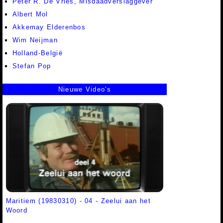
Peter R. De Vries, Misdaadverslaggever
Albert Mol
Akkemay Elderenbos
Wim Neijman
Holland-België
Stefan Pop
Nieuwe Video's
Maritiem (19830310) - 04 - Zeelui aan het
Woord