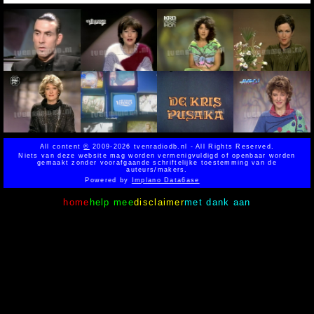
All content
©
2009-2026 tvenradiodb.nl - All Rights Reserved.
Niets van deze website mag worden vermenigvuldigd of openbaar worden
gemaakt zonder voorafgaande schriftelijke toestemming van de
auteurs/makers.
Powered by
Implano Data6ase
home
help mee
disclaimer
met dank aan