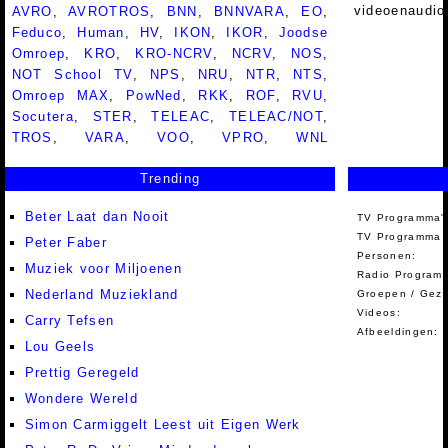
videoenaudio
AVRO
,
AVROTROS
,
BNN
,
BNNVARA
,
EO
,
Feduco
,
Human
,
HV
,
IKON
,
IKOR
,
Joodse
Omroep
,
KRO
,
KRO-NCRV
,
NCRV
,
NOS
,
NOT School TV
,
NPS
,
NRU
,
NTR
,
NTS
,
Omroep MAX
,
PowNed
,
RKK
,
ROF
,
RVU
,
Socutera
,
STER
,
TELEAC
,
TELEAC/NOT
,
TROS
,
VARA
,
VOO
,
VPRO
,
WNL
Trending
Beter Laat dan Nooit
TV Programma'
TV Programma A
Peter Faber
Personen:
Muziek voor Miljoenen
Radio Programm
Nederland Muziekland
Groepen / Gez
Videos:
Carry Tefsen
Afbeeldingen:
Lou Geels
Prettig Geregeld
Wondere Wereld
Simon Carmiggelt Leest uit Eigen Werk