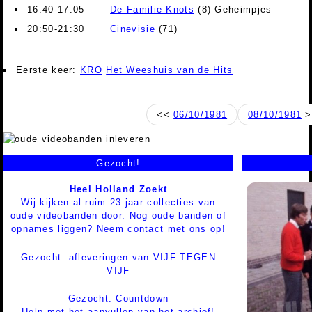
16:40-17:05
De Familie Knots
(8) Geheimpjes
20:50-21:30
Cinevisie
(71)
Eerste keer:
KRO
Het Weeshuis van de Hits
<<
06/10/1981
08/10/1981
>
Gezocht!
Heel Holland Zoekt
Wij kijken al ruim 23 jaar collecties van
oude videobanden door. Nog oude banden of
opnames liggen? Neem contact met ons op!
Gezocht: afleveringen van VIJF TEGEN
VIJF
Gezocht: Countdown
Help met het aanvullen van het archief!