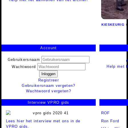
KIESKEURIG
Account
Gebruikersnaam
Help met h
Wachtwoord
Inloggen
Registreer
Gebruikersnaam vergeten?
Wachtwoord vergeten?
Interview VPRO gids
ROF
Lees hier het interview met ons in de
Ron Ford
VPRO gids.