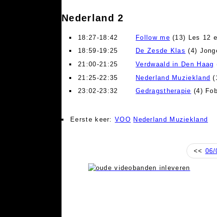
Nederland 2
18:27-18:42
Follow me
(13) Les 12 
18:59-19:25
De Zesde Klas
(4) Jong
21:00-21:25
Verdwaald in Den Haag
21:25-22:35
Nederland Muziekland
(
23:02-23:32
Gedragstherapie
(4) Fob
Eerste keer:
VOO
Nederland Muziekland
<<
06/