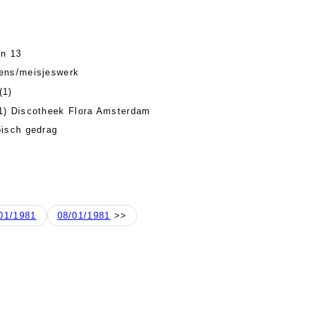
en 13
ens/meisjeswerk
(1)
1) Discotheek Flora Amsterdam
isch gedrag
01/1981
08/01/1981
>>