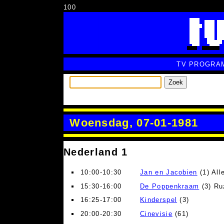
100
TV PROGRA
Zoek
Woensdag, 07-01-1981
Nederland 1
10:00-10:30
Jan en Jacobien
(1) All
15:30-16:00
De Poppenkraam
(3) Ru
16:25-17:00
Kinderspel
(3)
20:00-20:30
Cinevisie
(61)