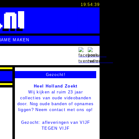
19:54:40
NAME MAKEN
Gezocht!
Heel Holland Zoekt
Wij kijken al ruim 23 jaar
collecties van oude videobanden
door. Nog oude banden of opnames
liggen? Neem contact met ons op!
Gezocht: afleveringen van VIJF
TEGEN VIJF