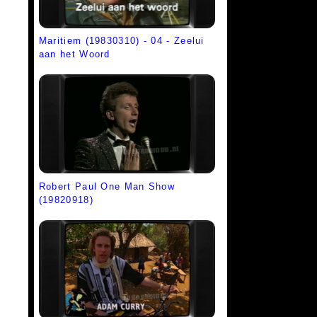
Maritiem (19830310) - 04 - Zeelui
aan het Woord
Robert Paul One Man Show
(19820918)