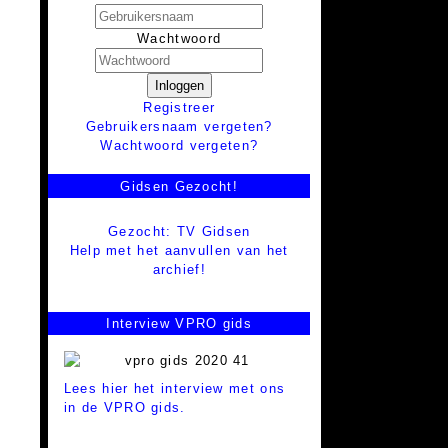
Wachtwoord
Inloggen
Registreer
Gebruikersnaam vergeten?
Wachtwoord vergeten?
Gidsen Gezocht!
Gezocht: TV Gidsen
Help met het aanvullen van het
archief!
Interview VPRO gids
Lees hier het interview met ons
in de VPRO gids.