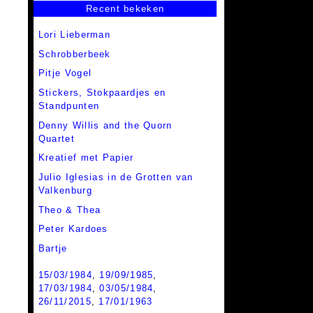
Recent bekeken
Lori Lieberman
Schrobberbeek
Pitje Vogel
Stickers, Stokpaardjes en
Standpunten
Denny Willis and the Quorn
Quartet
Kreatief met Papier
Julio Iglesias in de Grotten van
Valkenburg
Theo & Thea
Peter Kardoes
Bartje
15/03/1984
,
19/09/1985
,
17/03/1984
,
03/05/1984
,
26/11/2015
,
17/01/1963