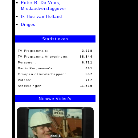
Peter R. De Vries,
Misdaadverslaggever
Ik Hou van Holland
Dinges
Statistieken
TV Programma's:
3.638
TV Programma Afleveringen:
68.844
Personen:
6.721
Radio Programma's:
461
Groepen / Gezelschappen:
557
Videos:
717
Afbeeldingen:
11.569
Nieuwe Video's