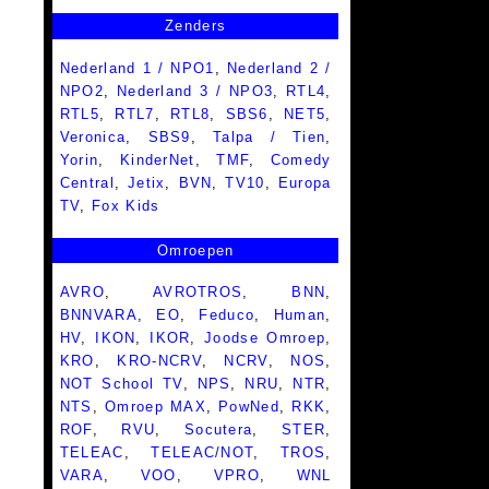
Zenders
Nederland 1 / NPO1
,
Nederland 2 /
NPO2
,
Nederland 3 / NPO3
,
RTL4
,
RTL5
,
RTL7
,
RTL8
,
SBS6
,
NET5
,
Veronica
,
SBS9
,
Talpa / Tien
,
Yorin
,
KinderNet
,
TMF
,
Comedy
Central
,
Jetix
,
BVN
,
TV10
,
Europa
TV
,
Fox Kids
Omroepen
AVRO
,
AVROTROS
,
BNN
,
BNNVARA
,
EO
,
Feduco
,
Human
,
HV
,
IKON
,
IKOR
,
Joodse Omroep
,
KRO
,
KRO-NCRV
,
NCRV
,
NOS
,
NOT School TV
,
NPS
,
NRU
,
NTR
,
NTS
,
Omroep MAX
,
PowNed
,
RKK
,
ROF
,
RVU
,
Socutera
,
STER
,
TELEAC
,
TELEAC/NOT
,
TROS
,
VARA
,
VOO
,
VPRO
,
WNL