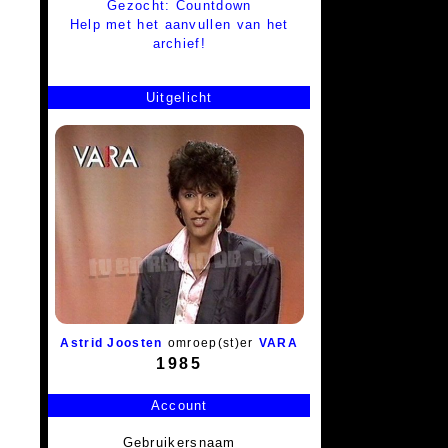
Gezocht: Countdown
Help met het aanvullen van het
archief!
Uitgelicht
Astrid Joosten
omroep(st)er
VARA
1985
Account
Gebruikersnaam