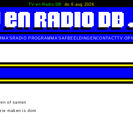
TV en Radio DB
do 6 aug 2026
MMA'S
RADIO PROGRAMMA'S
AFBEELDINGEN
CONTACT
TV OP
een of samen
zie maken is dom