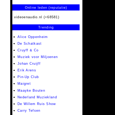
Online leden (reputatie)
videoenaudio.nl (+68581)
Trending
Alice Oppenheim
De Schatkast
Cruyff & Co
Muziek voor Miljoenen
Johan Cruijff
Erik Arens
Pin-Up Club
Maigret
Maayke Bouten
Nederland Muziekland
De Willem Ruis Show
Carry Tefsen