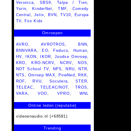
Veronica
,
SBS9
,
Talpa / Tien
,
Yorin
,
KinderNet
,
TMF
,
Comedy
Central
,
Jetix
,
BVN
,
TV10
,
Europa
TV
,
Fox Kids
Omroepen
AVRO
,
AVROTROS
,
BNN
,
BNNVARA
,
EO
,
Feduco
,
Human
,
HV
,
IKON
,
IKOR
,
Joodse Omroep
,
KRO
,
KRO-NCRV
,
NCRV
,
NOS
,
NOT School TV
,
NPS
,
NRU
,
NTR
,
NTS
,
Omroep MAX
,
PowNed
,
RKK
,
ROF
,
RVU
,
Socutera
,
STER
,
TELEAC
,
TELEAC/NOT
,
TROS
,
VARA
,
VOO
,
VPRO
,
WNL
Online leden (reputatie)
videoenaudio.nl (+68581)
Trending