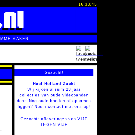
16:33:46
NAME MAKEN
Gezocht!
Heel Holland Zoekt
Wij kijken al ruim 23 jaar
collecties van oude videobanden
door. Nog oude banden of opnames
liggen? Neem contact met ons op!
Gezocht: afleveringen van VIJF
TEGEN VIJF