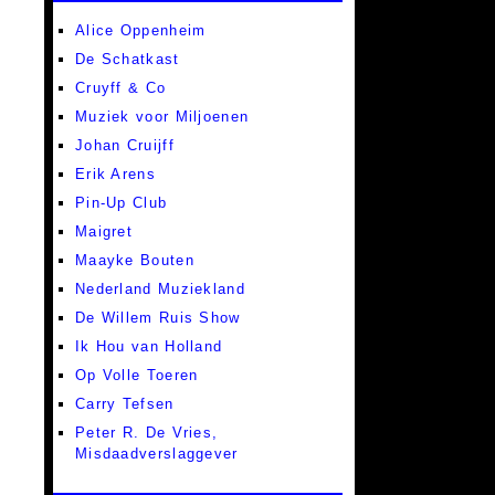
Alice Oppenheim
De Schatkast
Cruyff & Co
Muziek voor Miljoenen
Johan Cruijff
Erik Arens
Pin-Up Club
Maigret
Maayke Bouten
Nederland Muziekland
De Willem Ruis Show
Ik Hou van Holland
Op Volle Toeren
Carry Tefsen
Peter R. De Vries,
Misdaadverslaggever