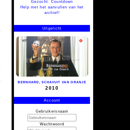
Gezocht: Countdown
Help met het aanvullen van het
archief!
Uitgelicht
BERNHARD, SCHAVUIT VAN ORANJE
2010
Account
Gebruikersnaam
Wachtwoord