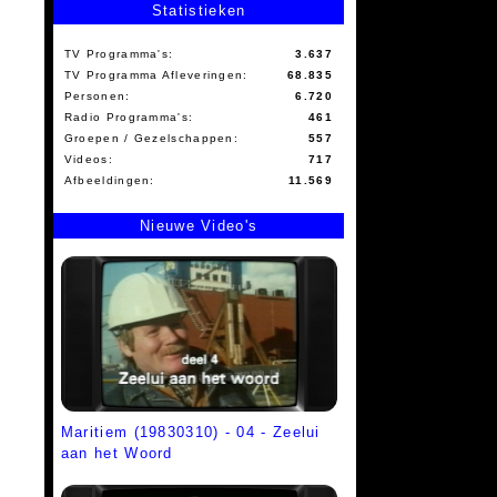
Statistieken
TV Programma's:
3.637
TV Programma Afleveringen:
68.835
Personen:
6.720
Radio Programma's:
461
Groepen / Gezelschappen:
557
Videos:
717
Afbeeldingen:
11.569
Nieuwe Video's
Maritiem (19830310) - 04 - Zeelui
aan het Woord