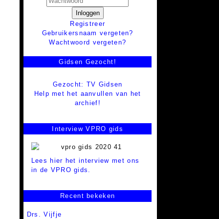
Inloggen
Registreer
Gebruikersnaam vergeten?
Wachtwoord vergeten?
Gidsen Gezocht!
Gezocht: TV Gidsen
Help met het aanvullen van het
archief!
Interview VPRO gids
Lees hier het interview met ons
in de VPRO gids.
Recent bekeken
Drs. Vijfje