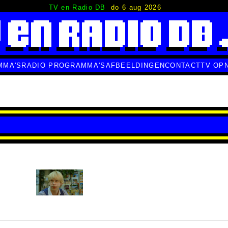
TV en Radio DB
do 6 aug 2026
MMA'S
RADIO PROGRAMMA'S
AFBEELDINGEN
CONTACT
TV OP