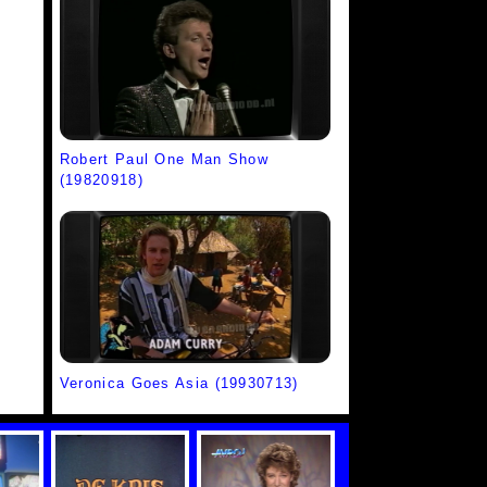
Robert Paul One Man Show
(19820918)
Veronica Goes Asia (19930713)