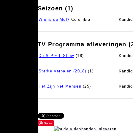
Seizoen (1)
Wie is de Mol?
Colombia
Kandid
TV Programma afleveringen (
De S.P.E.L Show
(18)
Kandid
Sterke Verhalen (2018)
(1)
Kandid
Het Zijn Net Mensen
(25)
Kandid
Save