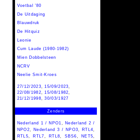
Voetbal '80
De Uitdaging
Blauwdruk
De Hitquiz
Leonie
Cum Laude (1980-1982)
Mien Dobbelsteen
NCRV
Neelie Smit-Kroes
27/12/2023
,
15/09/2023
,
22/08/1982
,
15/08/1982
,
21/12/1998
,
30/03/1927
Zenders
Nederland 1 / NPO1
,
Nederland 2 /
NPO2
,
Nederland 3 / NPO3
,
RTL4
,
RTL5
,
RTL7
,
RTL8
,
SBS6
,
NET5
,