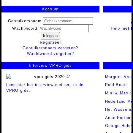
Account
Gebruikersnaam
Help met h
Wachtwoord
Inloggen
Registreer
Gebruikersnaam vergeten?
Wachtwoord vergeten?
Interview VPRO gids
Margriet Vro
Lees hier het interview met ons in de
Paul Boots
VPRO gids.
Mini & Maxi:
Nederland Mu
Het Wassend
Anne Fortuin
George Hulsh