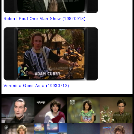
Robert Paul One Man Show (19820918)
Veronica Goes Asia (19930713)