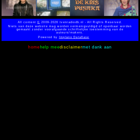
All content
©
2009-2026 tvenradiodb.nl - All Rights Reserved.
Niets van deze website mag worden vermenigvuldigd of openbaar worden
gemaakt zonder voorafgaande schriftelijke toestemming van de
auteurs/makers.
Powered by
Implano Data6ase
home
help mee
disclaimer
met dank aan