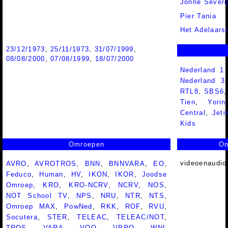
Jonne Severi
Pier Tania
Het Adelaars
23/12/1973
,
25/11/1973
,
31/07/1999
,
08/08/2000
,
07/08/1999
,
18/07/2000
Nederland 1
Nederland 
RTL8
,
SBS6
Tien
,
Yorin
Central
,
Jeti
Kids
Omroepen
On
videoenaudio
AVRO
,
AVROTROS
,
BNN
,
BNNVARA
,
EO
,
Feduco
,
Human
,
HV
,
IKON
,
IKOR
,
Joodse
Omroep
,
KRO
,
KRO-NCRV
,
NCRV
,
NOS
,
NOT School TV
,
NPS
,
NRU
,
NTR
,
NTS
,
Omroep MAX
,
PowNed
,
RKK
,
ROF
,
RVU
,
Socutera
,
STER
,
TELEAC
,
TELEAC/NOT
,
TROS
,
VARA
,
VOO
,
VPRO
,
WNL