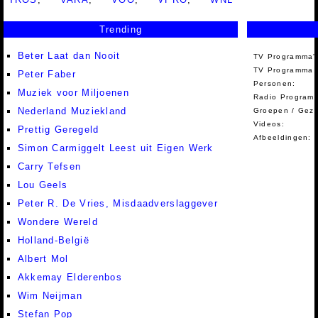
Trending
Beter Laat dan Nooit
TV Programma'
TV Programma A
Peter Faber
Personen:
Muziek voor Miljoenen
Radio Programm
Nederland Muziekland
Groepen / Gez
Videos:
Prettig Geregeld
Afbeeldingen:
Simon Carmiggelt Leest uit Eigen Werk
Carry Tefsen
Lou Geels
Peter R. De Vries, Misdaadverslaggever
Wondere Wereld
Holland-België
Albert Mol
Akkemay Elderenbos
Wim Neijman
Stefan Pop