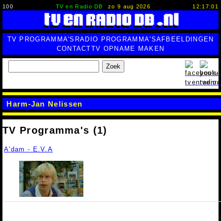
100
TV en Radio DB
zo 9 aug 2026
12:17:02
TV PROGRAMMA'S
RADIO PROGRAMMA'S
AFBEELDINGEN
CONTACT
TV OPNAME MAKEN
Zoek
Harm-Jan Nelissen
TV Programma's (1)
A'dam - E.V.A