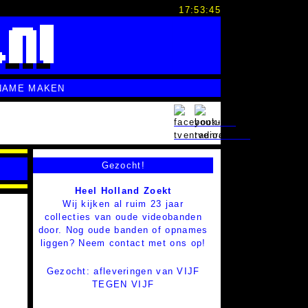
17:53:45
NAME MAKEN
Gezocht!
Heel Holland Zoekt
Wij kijken al ruim 23 jaar
collecties van oude videobanden
door. Nog oude banden of opnames
liggen? Neem contact met ons op!
Gezocht: afleveringen van VIJF
TEGEN VIJF