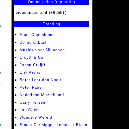
Online leden (reputatie)
videoenaudio.nl (+68581)
Trending
Alice Oppenheim
De Schatkast
Muziek voor Miljoenen
Cruyff & Co
Johan Cruijff
Erik Arens
Beter Laat dan Nooit
Peter Faber
Nederland Muziekland
Carry Tefsen
Lou Geels
Wondere Wereld
Simon Carmiggelt Leest uit Eigen