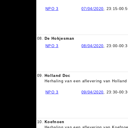
NPO 3
07/04/2020
, 23:15-00:5
08.
De Hokjesman
NPO 3
08/04/2020
, 23:00-00:3
09.
Holland Doc
Herhaling van een aflevering van Hollan
NPO 3
09/04/2020
, 23:30-00:3
10.
Koefnoen
Herhaling van een aflevering van Koefno