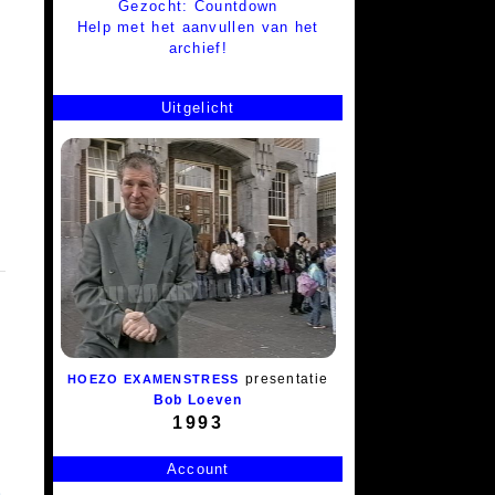
Gezocht: Countdown
Help met het aanvullen van het
archief!
Uitgelicht
presentatie
HOEZO EXAMENSTRESS
Bob Loeven
1993
Account