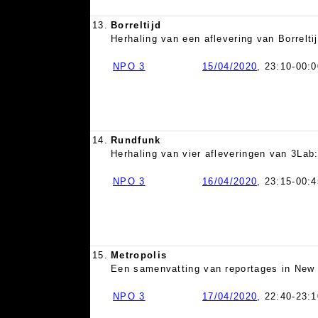
13.
Borreltijd
Herhaling van een aflevering van Borrelti
NPO 3
15/04/2020
, 23:10-00:0
14.
Rundfunk
Herhaling van vier afleveringen van 3Lab
NPO 3
16/04/2020
, 23:15-00:4
15.
Metropolis
Een samenvatting van reportages in New 
NPO 3
17/04/2020
, 22:40-23:1