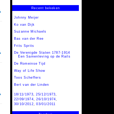
Recent bekeken
Johnny Meijer
Ko van Dijk
Suzanne Michaels
Bas van der Ree
Frits Sprits
De Verenigde Staten 1787-1914
Een Samenleving op de Rails
De Romeinse Tijd
Way of Life Show
Toos Scheffers
Bert van der Linden
18/11/1973
,
25/12/1973
,
22/09/1974
,
26/10/1974
,
30/10/2012
,
03/01/2011