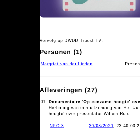
Vervolg op DWDD Troost TV.
Personen (1)
Margriet van der Linden
Presen
Afleveringen (27)
01.
Documentaire 'Op eenzame hoogte' ove
Herhaling van een uitzending van Het Uu
hoogte' over presentator Willem Ruis.
NPO 3
30/03/2020
, 23:40-00:2