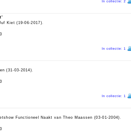
In collectie: 2
t’
uf Kiet (19-06-2017).
0
In collectie: 1
en (31-03-2014).
0
In collectie: 1
aretshow Functioneel Naakt van Theo Maassen (03-01-2004).
0