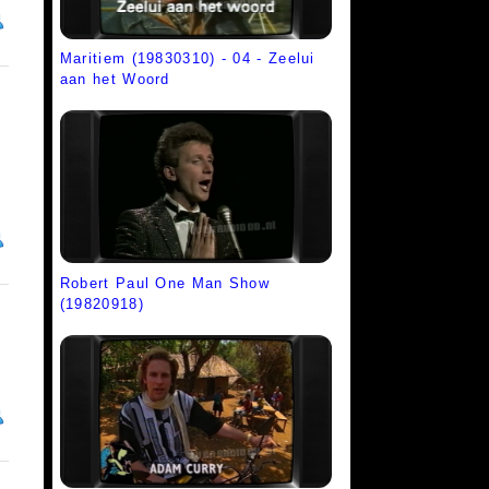
Maritiem (19830310) - 04 - Zeelui
aan het Woord
Robert Paul One Man Show
(19820918)