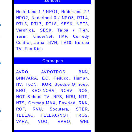
Zenders
Nederland 1 / NPO1
,
Nederland 2 /
NPO2
,
Nederland 3 / NPO3
,
RTL4
,
RTL5
,
RTL7
,
RTL8
,
SBS6
,
NET5
,
Veronica
,
SBS9
,
Talpa / Tien
,
Yorin
,
KinderNet
,
TMF
,
Comedy
Central
,
Jetix
,
BVN
,
TV10
,
Europa
TV
,
Fox Kids
Omroepen
AVRO
,
AVROTROS
,
BNN
,
BNNVARA
,
EO
,
Feduco
,
Human
,
HV
,
IKON
,
IKOR
,
Joodse Omroep
,
KRO
,
KRO-NCRV
,
NCRV
,
NOS
,
NOT School TV
,
NPS
,
NRU
,
NTR
,
NTS
,
Omroep MAX
,
PowNed
,
RKK
,
ROF
,
RVU
,
Socutera
,
STER
,
TELEAC
,
TELEAC/NOT
,
TROS
,
VARA
,
VOO
,
VPRO
,
WNL