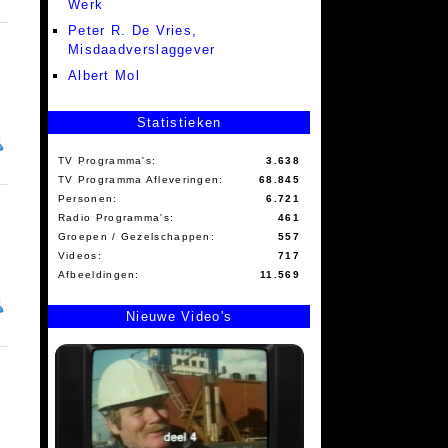
Werk
Peter R. De Vries,
Misdaadverslaggever
Albert Mol
Statistieken
TV Programma's:
3.638
TV Programma Afleveringen:
68.845
Personen:
6.721
Radio Programma's:
461
Groepen / Gezelschappen:
557
Videos:
717
Afbeeldingen:
11.569
Nieuwe Video's