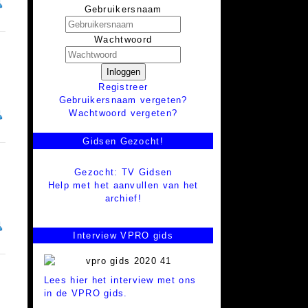
Gebruikersnaam
Wachtwoord
Inloggen
Registreer
Gebruikersnaam vergeten?
Wachtwoord vergeten?
Gidsen Gezocht!
Gezocht: TV Gidsen
Help met het aanvullen van het
archief!
Interview VPRO gids
Lees hier het interview met ons
in de VPRO gids.