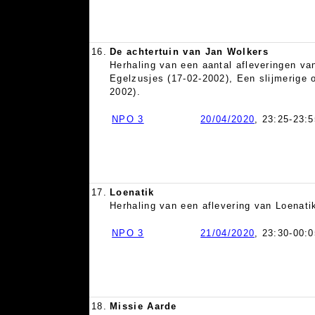
16.
De achtertuin van Jan Wolkers
Herhaling van een aantal afleveringen va
Egelzusjes (17-02-2002), Een slijmerige 
2002).
NPO 3
20/04/2020
, 23:25-23:5
17.
Loenatik
Herhaling van een aflevering van Loenati
NPO 3
21/04/2020
, 23:30-00:0
18.
Missie Aarde