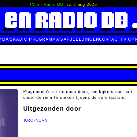
TV en Radio DB
za 8 aug 2026
MMA'S
RADIO PROGRAMMA'S
AFBEELDINGEN
CONTACT
TV OP
Programma's uit de oude doos, om kijkers een hart
onder de riem te steken tijdens de coronacrisis.
Uitgezonden door
KRO-NCRV