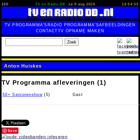
100
TV en Radio DB
za 8 aug 2026
16:54:34
TV PROGRAMMA'S
RADIO PROGRAMMA'S
AFBEELDINGEN
CONTACT
TV OPNAME MAKEN
Zoek
Anton Huiskes
TV Programma afleveringen (1)
50+ Seniorenshow
(5)
Gast
Save