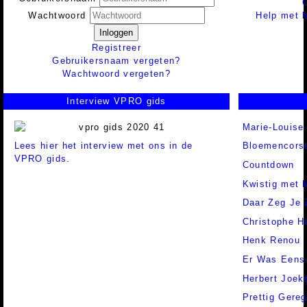
Help met h
Wachtwoord
Inloggen
Registreer
Gebruikersnaam vergeten?
Wachtwoord vergeten?
Interview VPRO gids
Marie-Louise
Lees hier het interview met ons in de
Bloemencors
VPRO gids.
Countdown
Kwistig met 
Daar Zeg Je 
Christophe H
Henk Renou
Er Was Eens.
Herbert Joek
Prettig Gereg