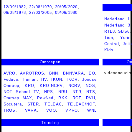
12/09/1982
,
22/08/1970
,
20/05/2020
,
06/08/1978
,
27/03/2005
,
09/06/1980
Nederland 1
Nederland 
RTL8
,
SBS6
Tien
,
Yorin
Central
,
Jeti
Kids
Omroepen
On
videoenaudio
AVRO
,
AVROTROS
,
BNN
,
BNNVARA
,
EO
,
Feduco
,
Human
,
HV
,
IKON
,
IKOR
,
Joodse
Omroep
,
KRO
,
KRO-NCRV
,
NCRV
,
NOS
,
NOT School TV
,
NPS
,
NRU
,
NTR
,
NTS
,
Omroep MAX
,
PowNed
,
RKK
,
ROF
,
RVU
,
Socutera
,
STER
,
TELEAC
,
TELEAC/NOT
,
TROS
,
VARA
,
VOO
,
VPRO
,
WNL
Trending