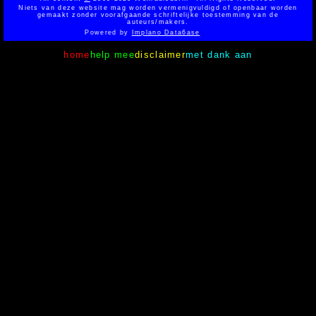
Niets van deze website mag worden vermenigvuldigd of openbaar worden
gemaakt zonder voorafgaande schriftelijke toestemming van de
auteurs/makers.
Powered by
Implano Data6ase
home
help mee
disclaimer
met dank aan