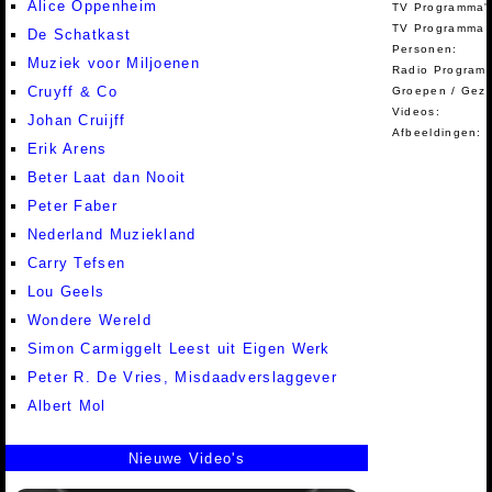
Alice Oppenheim
TV Programma'
TV Programma A
De Schatkast
Personen:
Muziek voor Miljoenen
Radio Programm
Cruyff & Co
Groepen / Gez
Videos:
Johan Cruijff
Afbeeldingen:
Erik Arens
Beter Laat dan Nooit
Peter Faber
Nederland Muziekland
Carry Tefsen
Lou Geels
Wondere Wereld
Simon Carmiggelt Leest uit Eigen Werk
Peter R. De Vries, Misdaadverslaggever
Albert Mol
Nieuwe Video's