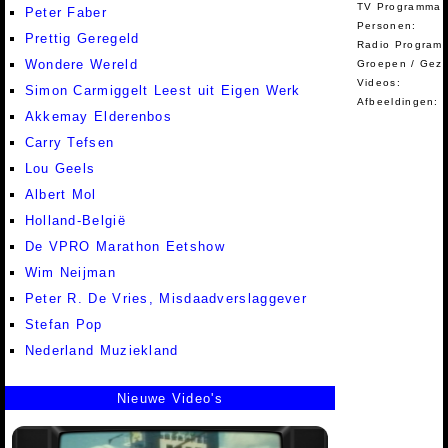
TV Programma A
Peter Faber
Personen:
Prettig Geregeld
Radio Programm
Wondere Wereld
Groepen / Gez
Videos:
Simon Carmiggelt Leest uit Eigen Werk
Afbeeldingen:
Akkemay Elderenbos
Carry Tefsen
Lou Geels
Albert Mol
Holland-België
De VPRO Marathon Eetshow
Wim Neijman
Peter R. De Vries, Misdaadverslaggever
Stefan Pop
Nederland Muziekland
Nieuwe Video's