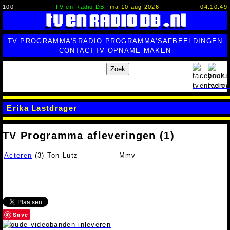
100
TV en Radio DB
ma 10 aug 2026
04:10:50
TV PROGRAMMA'S
RADIO PROGRAMMA'S
AFBEELDINGEN
CONTACT
TV OPNAME MAKEN
Zoek
Erika Lastdrager
TV Programma afleveringen (1)
Acteren
(3) Ton Lutz
Mmv
Save