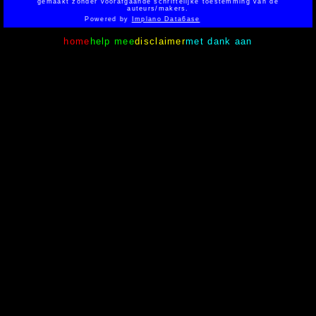
gemaakt zonder voorafgaande schriftelijke toestemming van de
auteurs/makers.
Powered by
Implano Data6ase
home
help mee
disclaimer
met dank aan