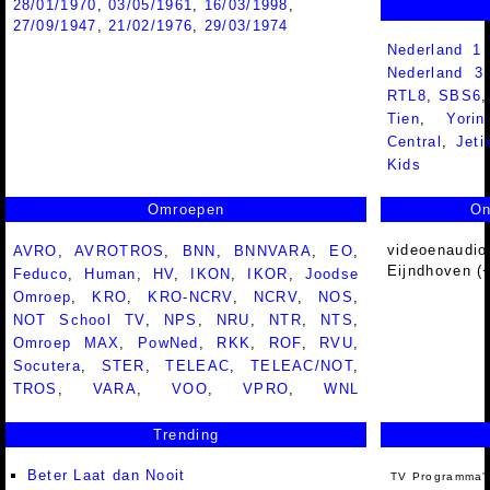
28/01/1970
,
03/05/1961
,
16/03/1998
,
27/09/1947
,
21/02/1976
,
29/03/1974
Nederland 1
Nederland 
RTL8
,
SBS6
Tien
,
Yorin
Central
,
Jeti
Kids
Omroepen
On
videoenaudio
AVRO
,
AVROTROS
,
BNN
,
BNNVARA
,
EO
,
Eijndhoven (
Feduco
,
Human
,
HV
,
IKON
,
IKOR
,
Joodse
Omroep
,
KRO
,
KRO-NCRV
,
NCRV
,
NOS
,
NOT School TV
,
NPS
,
NRU
,
NTR
,
NTS
,
Omroep MAX
,
PowNed
,
RKK
,
ROF
,
RVU
,
Socutera
,
STER
,
TELEAC
,
TELEAC/NOT
,
TROS
,
VARA
,
VOO
,
VPRO
,
WNL
Trending
Beter Laat dan Nooit
TV Programma'