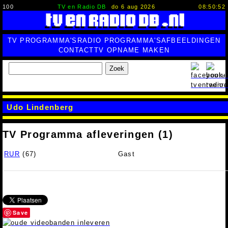
100
TV en Radio DB
do 6 aug 2026
08:50:53
TV PROGRAMMA'S
RADIO PROGRAMMA'S
AFBEELDINGEN
CONTACT
TV OPNAME MAKEN
Zoek
Udo Lindenberg
TV Programma afleveringen (1)
RUR
(67)
Gast
Save