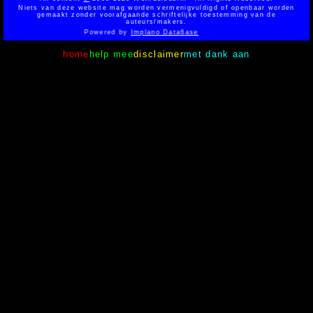
Niets van deze website mag worden vermenigvuldigd of openbaar worden
gemaakt zonder voorafgaande schriftelijke toestemming van de
auteurs/makers.
Powered by
Implano Data6ase
home
help mee
disclaimer
met dank aan