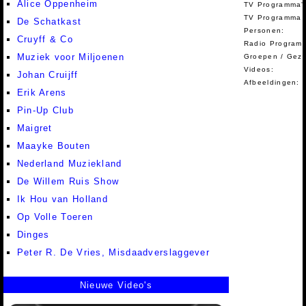
Alice Oppenheim
TV Programma'
TV Programma A
De Schatkast
Personen:
Cruyff & Co
Radio Programm
Muziek voor Miljoenen
Groepen / Gez
Videos:
Johan Cruijff
Afbeeldingen:
Erik Arens
Pin-Up Club
Maigret
Maayke Bouten
Nederland Muziekland
De Willem Ruis Show
Ik Hou van Holland
Op Volle Toeren
Dinges
Peter R. De Vries, Misdaadverslaggever
Nieuwe Video's