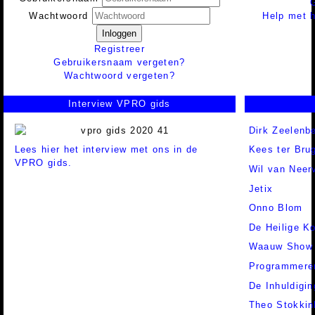
Help met h
Wachtwoord
Inloggen
Registreer
Gebruikersnaam vergeten?
Wachtwoord vergeten?
Interview VPRO gids
Dirk Zeelenb
Lees hier het interview met ons in de
Kees ter Bru
VPRO gids.
Wil van Neer
Jetix
Onno Blom
De Heilige K
Waauw Show
Programmere
De Inhuldigin
Theo Stokkin