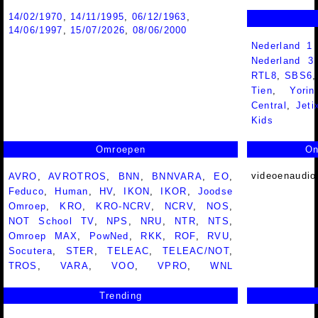
14/02/1970
,
14/11/1995
,
06/12/1963
,
14/06/1997
,
15/07/2026
,
08/06/2000
Nederland 1
Nederland 
RTL8
,
SBS6
Tien
,
Yorin
Central
,
Jeti
Kids
Omroepen
On
videoenaudio
AVRO
,
AVROTROS
,
BNN
,
BNNVARA
,
EO
,
Feduco
,
Human
,
HV
,
IKON
,
IKOR
,
Joodse
Omroep
,
KRO
,
KRO-NCRV
,
NCRV
,
NOS
,
NOT School TV
,
NPS
,
NRU
,
NTR
,
NTS
,
Omroep MAX
,
PowNed
,
RKK
,
ROF
,
RVU
,
Socutera
,
STER
,
TELEAC
,
TELEAC/NOT
,
TROS
,
VARA
,
VOO
,
VPRO
,
WNL
Trending