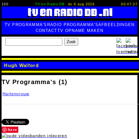
100
TV en Radio DB
do 6 aug 2026
00:47:38
TV PROGRAMMA'S
RADIO PROGRAMMA'S
AFBEELDINGEN
CONTACT
TV OPNAME MAKEN
Zoek
Hugh Walford
TV Programma's (1)
Hartenvrouw
Save