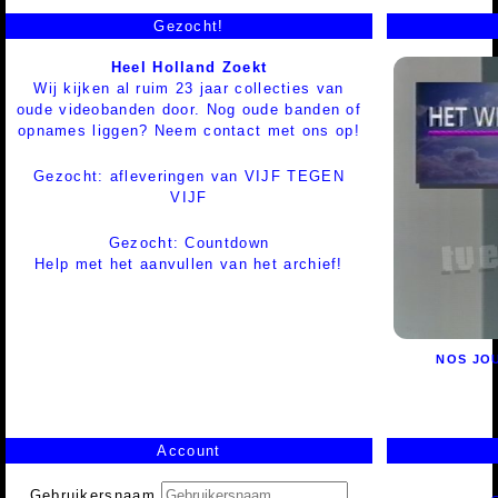
Gezocht!
Heel Holland Zoekt
Wij kijken al ruim 23 jaar collecties van
oude videobanden door. Nog oude banden of
opnames liggen? Neem contact met ons op!
Gezocht: afleveringen van VIJF TEGEN
VIJF
Gezocht: Countdown
Help met het aanvullen van het archief!
NOS JO
Account
Gebruikersnaam