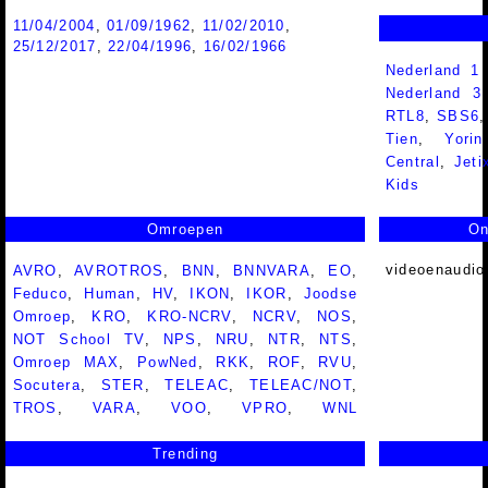
11/04/2004
,
01/09/1962
,
11/02/2010
,
25/12/2017
,
22/04/1996
,
16/02/1966
Nederland 1
Nederland 
RTL8
,
SBS6
Tien
,
Yorin
Central
,
Jeti
Kids
Omroepen
On
videoenaudio
AVRO
,
AVROTROS
,
BNN
,
BNNVARA
,
EO
,
Feduco
,
Human
,
HV
,
IKON
,
IKOR
,
Joodse
Omroep
,
KRO
,
KRO-NCRV
,
NCRV
,
NOS
,
NOT School TV
,
NPS
,
NRU
,
NTR
,
NTS
,
Omroep MAX
,
PowNed
,
RKK
,
ROF
,
RVU
,
Socutera
,
STER
,
TELEAC
,
TELEAC/NOT
,
TROS
,
VARA
,
VOO
,
VPRO
,
WNL
Trending