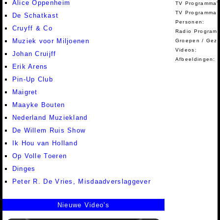
Alice Oppenheim
TV Programma'
TV Programma A
De Schatkast
Personen:
Cruyff & Co
Radio Programm
Muziek voor Miljoenen
Groepen / Gez
Videos:
Johan Cruijff
Afbeeldingen:
Erik Arens
Pin-Up Club
Maigret
Maayke Bouten
Nederland Muziekland
De Willem Ruis Show
Ik Hou van Holland
Op Volle Toeren
Dinges
Peter R. De Vries, Misdaadverslaggever
Nieuwe Video's