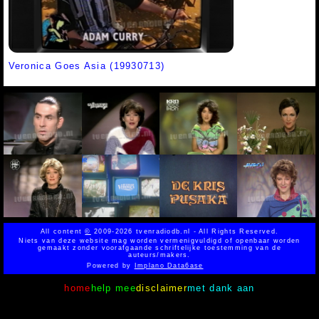
Veronica Goes Asia (19930713)
All content
©
2009-2026 tvenradiodb.nl - All Rights Reserved.
Niets van deze website mag worden vermenigvuldigd of openbaar worden
gemaakt zonder voorafgaande schriftelijke toestemming van de
auteurs/makers.
Powered by
Implano Data6ase
home
help mee
disclaimer
met dank aan