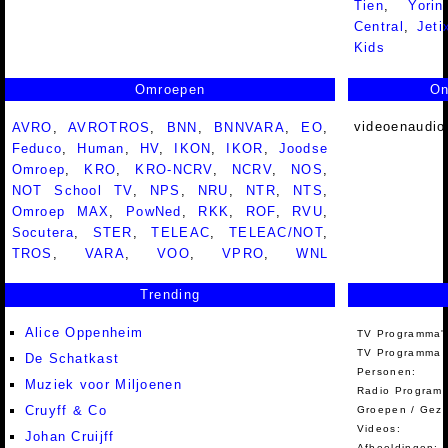
Tien
,
Yorin
Central
,
Jeti
Kids
Omroepen
On
videoenaudio
AVRO
,
AVROTROS
,
BNN
,
BNNVARA
,
EO
,
Feduco
,
Human
,
HV
,
IKON
,
IKOR
,
Joodse
Omroep
,
KRO
,
KRO-NCRV
,
NCRV
,
NOS
,
NOT School TV
,
NPS
,
NRU
,
NTR
,
NTS
,
Omroep MAX
,
PowNed
,
RKK
,
ROF
,
RVU
,
Socutera
,
STER
,
TELEAC
,
TELEAC/NOT
,
TROS
,
VARA
,
VOO
,
VPRO
,
WNL
Trending
Alice Oppenheim
TV Programma'
TV Programma A
De Schatkast
Personen:
Muziek voor Miljoenen
Radio Programm
Cruyff & Co
Groepen / Gez
Videos:
Johan Cruijff
Afbeeldingen: