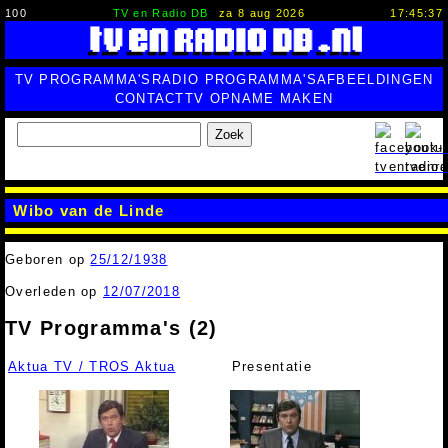
100
TV en Radio DB
za 8 aug 2026
17:45:38
TV PROGRAMMA'S
RADIO PROGRAMMA'S
AFBEELDINGEN
CONTACT
TV OPNAME MAKEN
Zoek
Wibo van de Linde
Geboren op
25/12/1938
Overleden op
12/07/2018
TV Programma's (2)
Aktua TV / TROS Aktua
Presentatie