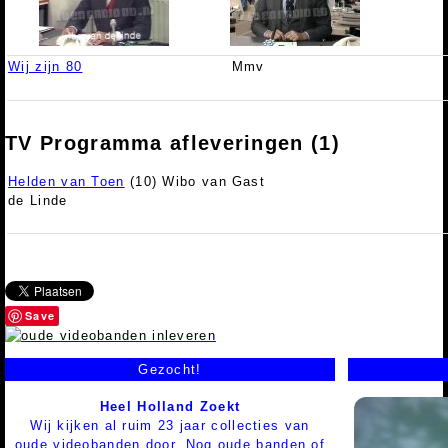
Wij zijn 80
Mmv
TV Programma afleveringen (1)
Helden van Toen
(10) Wibo van
Gast
de Linde
Save
Gezocht!
Heel Holland Zoekt
Wij kijken al ruim 23 jaar collecties van
oude videobanden door. Nog oude banden of