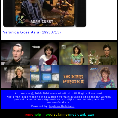
Veronica Goes Asia (19930713)
All content
©
2009-2026 tvenradiodb.nl - All Rights Reserved.
Niets van deze website mag worden vermenigvuldigd of openbaar worden
gemaakt zonder voorafgaande schriftelijke toestemming van de
auteurs/makers.
Powered by
Implano Data6ase
home
help mee
disclaimer
met dank aan