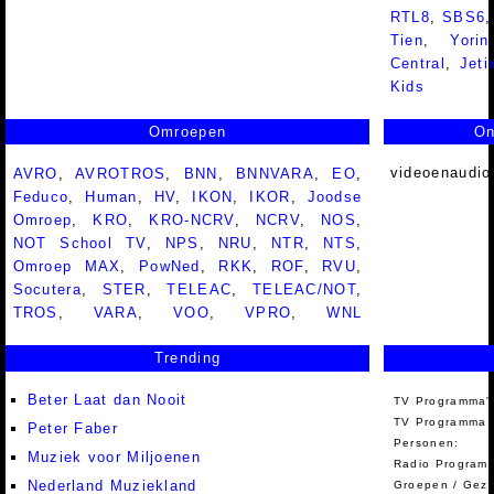
RTL8
,
SBS6
Tien
,
Yorin
Central
,
Jeti
Kids
Omroepen
On
videoenaudio
AVRO
,
AVROTROS
,
BNN
,
BNNVARA
,
EO
,
Feduco
,
Human
,
HV
,
IKON
,
IKOR
,
Joodse
Omroep
,
KRO
,
KRO-NCRV
,
NCRV
,
NOS
,
NOT School TV
,
NPS
,
NRU
,
NTR
,
NTS
,
Omroep MAX
,
PowNed
,
RKK
,
ROF
,
RVU
,
Socutera
,
STER
,
TELEAC
,
TELEAC/NOT
,
TROS
,
VARA
,
VOO
,
VPRO
,
WNL
Trending
Beter Laat dan Nooit
TV Programma'
TV Programma A
Peter Faber
Personen:
Muziek voor Miljoenen
Radio Programm
Nederland Muziekland
Groepen / Gez