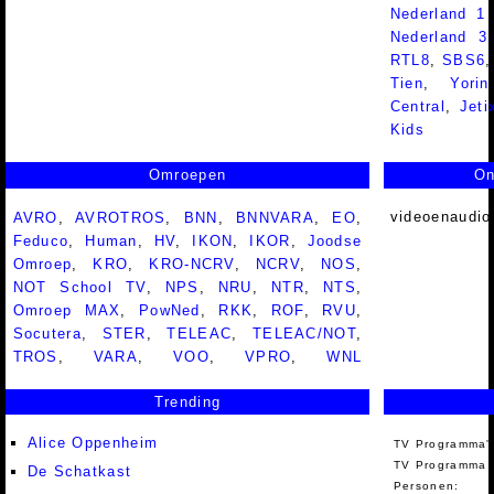
Nederland 1
Nederland 
RTL8
,
SBS6
Tien
,
Yorin
Central
,
Jeti
Kids
Omroepen
On
videoenaudio
AVRO
,
AVROTROS
,
BNN
,
BNNVARA
,
EO
,
Feduco
,
Human
,
HV
,
IKON
,
IKOR
,
Joodse
Omroep
,
KRO
,
KRO-NCRV
,
NCRV
,
NOS
,
NOT School TV
,
NPS
,
NRU
,
NTR
,
NTS
,
Omroep MAX
,
PowNed
,
RKK
,
ROF
,
RVU
,
Socutera
,
STER
,
TELEAC
,
TELEAC/NOT
,
TROS
,
VARA
,
VOO
,
VPRO
,
WNL
Trending
Alice Oppenheim
TV Programma'
TV Programma A
De Schatkast
Personen: