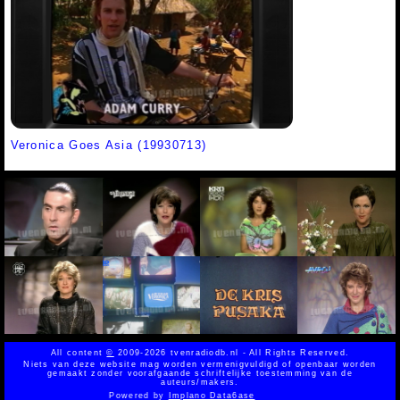
Veronica Goes Asia (19930713)
All content
©
2009-2026 tvenradiodb.nl - All Rights Reserved.
Niets van deze website mag worden vermenigvuldigd of openbaar worden
gemaakt zonder voorafgaande schriftelijke toestemming van de
auteurs/makers.
Powered by
Implano Data6ase