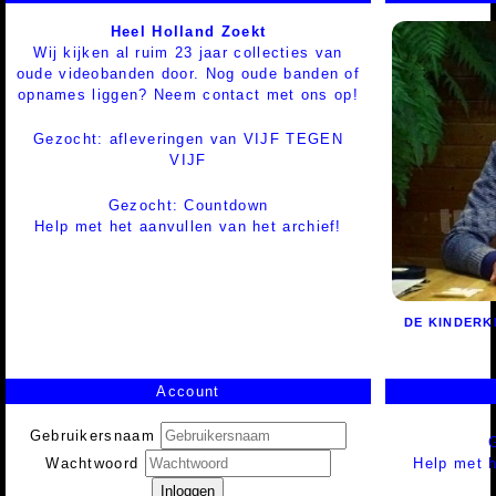
Heel Holland Zoekt
Wij kijken al ruim 23 jaar collecties van
oude videobanden door. Nog oude banden of
opnames liggen? Neem contact met ons op!
Gezocht: afleveringen van VIJF TEGEN
VIJF
Gezocht: Countdown
Help met het aanvullen van het archief!
DE KINDER
Account
Gebruikersnaam
Help met h
Wachtwoord
Inloggen