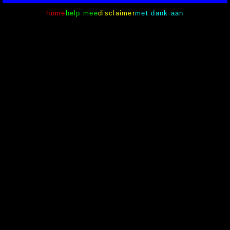
home
help mee
disclaimer
met dank aan