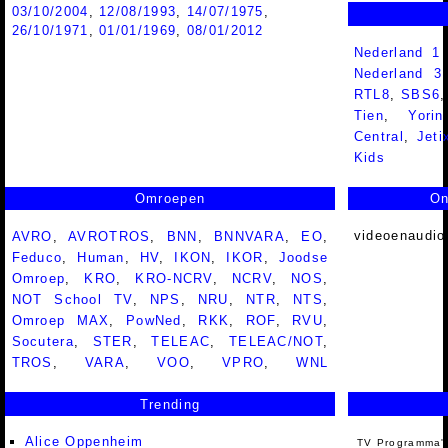
03/10/2004
,
12/08/1993
,
14/07/1975
,
26/10/1971
,
01/01/1969
,
08/01/2012
Nederland 1
Nederland 
RTL8
,
SBS6
Tien
,
Yorin
Central
,
Jeti
Kids
Omroepen
On
videoenaudio
AVRO
,
AVROTROS
,
BNN
,
BNNVARA
,
EO
,
Feduco
,
Human
,
HV
,
IKON
,
IKOR
,
Joodse
Omroep
,
KRO
,
KRO-NCRV
,
NCRV
,
NOS
,
NOT School TV
,
NPS
,
NRU
,
NTR
,
NTS
,
Omroep MAX
,
PowNed
,
RKK
,
ROF
,
RVU
,
Socutera
,
STER
,
TELEAC
,
TELEAC/NOT
,
TROS
,
VARA
,
VOO
,
VPRO
,
WNL
Trending
Alice Oppenheim
TV Programma'