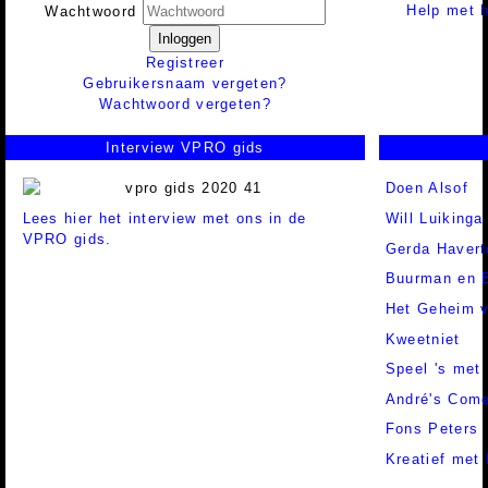
Help met h
Wachtwoord
Inloggen
Registreer
Gebruikersnaam vergeten?
Wachtwoord vergeten?
Interview VPRO gids
Doen Alsof
Lees hier het interview met ons in de
Will Luikinga
VPRO gids.
Gerda Havert
Buurman en 
Het Geheim v
Kweetniet
Speel 's met 
André's Com
Fons Peters
Kreatief met