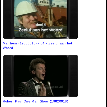
Maritiem (19830310) - 04 - Zeelui aan het
Woord
Robert Paul One Man Show (19820918)