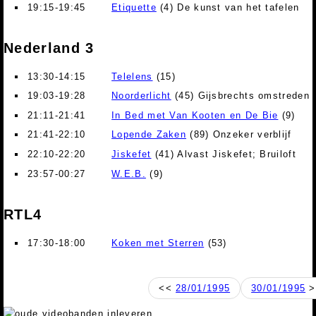
19:15-19:45
Etiquette
(4) De kunst van het tafelen
Nederland 3
13:30-14:15
Telelens
(15)
19:03-19:28
Noorderlicht
(45) Gijsbrechts omstreden 
21:11-21:41
In Bed met Van Kooten en De Bie
(9)
21:41-22:10
Lopende Zaken
(89) Onzeker verblijf
22:10-22:20
Jiskefet
(41) Alvast Jiskefet; Bruiloft
23:57-00:27
W.E.B.
(9)
RTL4
17:30-18:00
Koken met Sterren
(53)
<<
28/01/1995
30/01/1995
>