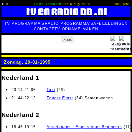
100
TV en Radio DB
do 6 aug 2026
05:28:59
TV PROGRAMMA'S
RADIO PROGRAMMA'S
AFBEELDINGEN
CONTACT
TV OPNAME MAKEN
Zoek
Zondag, 29-01-1995
Nederland 1
20:14-21:06
Taxi
(26)
21:44-22:12
Zonder Ernst
(34) Samen-wonen
Nederland 2
18:45-19:15
Amerikaans - Engels voor Beginners
(11)