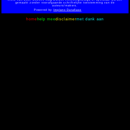
gemaakt zonder voorafgaande schriftelijke toestemming van de
auteurs/makers.
Powered by
Implano Data6ase
home
help mee
disclaimer
met dank aan