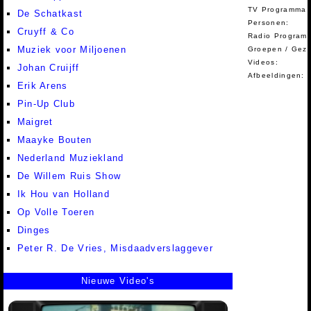
TV Programma A
De Schatkast
Personen:
Cruyff & Co
Radio Programm
Muziek voor Miljoenen
Groepen / Gez
Videos:
Johan Cruijff
Afbeeldingen:
Erik Arens
Pin-Up Club
Maigret
Maayke Bouten
Nederland Muziekland
De Willem Ruis Show
Ik Hou van Holland
Op Volle Toeren
Dinges
Peter R. De Vries, Misdaadverslaggever
Nieuwe Video's